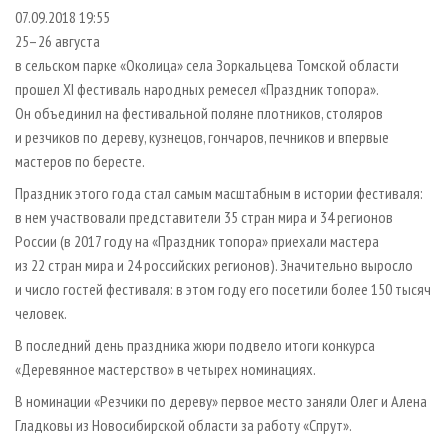
СУШКА ДРЕВЕСИНЫ
ПЕРСОНЫ
КОНТАКТЫ
РЕКЛАМА
07.09.2018 19:55
25–26 августа
ПРОИЗВОДСТВО ДРЕВЕСНЫХ ПЛИТ
МОБИЛЬНЫЕ ВЫСТАВКИ
РЕКЛАМА НА САЙТЕ
в сельском парке «Околица» села Зоркальцева Томской области
ДЕРЕВЯННОЕ ДОМОСТРОЕНИЕ
ОФИЦИАЛЬНЫЕ ДЕЛЕГАЦИИ
прошел XI фестиваль народных ремесел «Праздник топора».
ПРОИЗВОДСТВО МЕБЕЛИ
Он объединил на фестивальной поляне плотников, столяров
ПРИОРИТЕТНЫЕ ИНВЕСТПРОЕКТЫ
и резчиков по дереву, кузнецов, гончаров, печников и впервые
БИОЭНЕРГЕТИКА
RUSSIAN FORESTRY REVIEW
мастеров по бересте.
ЦБП
ГАЗЕТА ЛЕСПРОМФОРУМ
Праздник этого года стал самым масштабным в истории фестиваля:
ИНСТРУМЕНТ И МАТЕРИАЛЫ
БИБЛИОТЕКА СПЕЦИАЛИСТА
в нем участвовали представители 35 стран мира и 34 регионов
России (в 2017 году на «Праздник топора» приехали мастера
из 22 стран мира и 24 российских регионов). Значительно выросло
и число гостей фестиваля: в этом году его посетили более 150 тысяч
человек.
В последний день праздника жюри подвело итоги конкурса
«Деревянное мастерство» в четырех номинациях.
В номинации «Резчики по дереву» первое место заняли Олег и Алена
Гладковы из Новосибирской области за работу «Спрут».