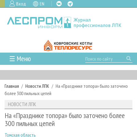
Вход
EN
☰ Меню
ГЛАВНАЯ
РУБРИКИ И ТЕМЫ
Главная
Новости ЛПК
На «Празднике топора» было заточено
РУБРИКИ ЖУРНАЛА
НОВОСТИ
более 300 пильных цепей
ЛЕСНОЕ ХОЗЯЙСТВО
КАЛЕНДАРЬ СОБЫТИЙ
ПРОЕКТЫ ЛПИ
НОВОСТИ ЛПК
ЛЕСОЗАГОТОВКА
НОВОСТИ ЛПК
АНАЛИТИКА
АРХИВ
На «Празднике топора» было заточено более
ЛЕСОПИЛЕНИЕ
НОВОСТИ ЖУРНАЛА
ПРЕДПРИЯТИЯ ЛПК
АРХИВ ЖУРНАЛОВ
300 пильных цепей
О ЖУРНАЛЕ
ДЕРЕВООБРАБОТКА
НОВОСТИ КОМПАНИЙ
ЛЕСНЫЕ РЕГИОНЫ РОССИИ
СТАТЬИ
ПОДПИСКА
РЕКЛАМОДАТЕЛЯМ
Томская область