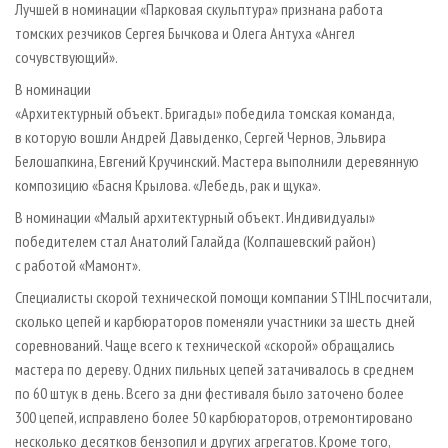
Лучшей в номинации «Парковая скульптура» признана работа
томских резчиков Сергея Бычкова и Олега Антуха «Ангел
сочувствующий».
В номинации
«Архитектурный объект. Бригады» победила томская команда,
в которую вошли Андрей Давыденко, Сергей Чернов, Эльвира
Белошапкина, Евгений Кручинский. Мастера выполнили деревянную
композицию «Басня Крылова. «Лебедь, рак и щука».
В номинации «Малый архитектурный объект. Индивидуалы»
победителем стал Анатолий Галайда (Колпашевский район)
с работой «Мамонт».
Специалисты скорой технической помощи компании STIHL посчитали,
сколько цепей и карбюраторов поменяли участники за шесть дней
соревнований. Чаще всего к технической «скорой» обращались
мастера по дереву. Одних пильных цепей затачивалось в среднем
по 60 штук в день. Всего за дни фестиваля было заточено более
300 цепей, исправлено более 50 карбюраторов, отремонтировано
несколько десятков бензопил и других агрегатов. Кроме того,