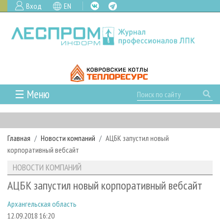
Вход
EN
☰ Меню
ГЛАВНАЯ
РУБРИКИ И ТЕМЫ
Главная
Новости компаний
АЦБК запустил новый
РУБРИКИ ЖУРНАЛА
НОВОСТИ
корпоративный вебсайт
ЛЕСНОЕ ХОЗЯЙСТВО
КАЛЕНДАРЬ СОБЫТИЙ
ПРОЕКТЫ ЛПИ
НОВОСТИ КОМПАНИЙ
ЛЕСОЗАГОТОВКА
НОВОСТИ ЛПК
АНАЛИТИКА
АРХИВ
АЦБК запустил новый корпоративный вебсайт
ЛЕСОПИЛЕНИЕ
НОВОСТИ ЖУРНАЛА
ПРЕДПРИЯТИЯ ЛПК
АРХИВ ЖУРНАЛОВ
О ЖУРНАЛЕ
Архангельская область
ДЕРЕВООБРАБОТКА
НОВОСТИ КОМПАНИЙ
ЛЕСНЫЕ РЕГИОНЫ РОССИИ
СТАТЬИ
ПОДПИСКА
РЕКЛАМОДАТЕЛЯМ
12.09.2018 16:20