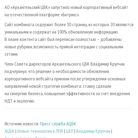
СУШКА ДРЕВЕСИНЫ
ПЕРСОНЫ
КОНТАКТЫ
РЕКЛАМА
АО «Архангельский ЦБК» запустило новый корпоративный вебсайт
ПРОИЗВОДСТВО ДРЕВЕСНЫХ ПЛИТ
МОБИЛЬНЫЕ ВЫСТАВКИ
на отечественной платформе «Битрикс».
РЕКЛАМА НА САЙТЕ
ДЕРЕВЯННОЕ ДОМОСТРОЕНИЕ
Сайт комбината содержит более 30 страниц, из которых 20 являются
ОФИЦИАЛЬНЫЕ ДЕЛЕГАЦИИ
уникальными и содержат на 100% обновленную информацию.
ПРОИЗВОДСТВО МЕБЕЛИ
ПРИОРИТЕТНЫЕ ИНВЕСТПРОЕКТЫ
В плане контента сайт был переписан полностью – добавлены
БИОЭНЕРГЕТИКА
RUSSIAN FORESTRY REVIEW
новые рубрики, возможность прямой интеграции с социальными
сетями.
ЦБП
ГАЗЕТА ЛЕСПРОМФОРУМ
Член Совета директоров Архангельского ЦБК Владимир Крупчак
ИНСТРУМЕНТ И МАТЕРИАЛЫ
БИБЛИОТЕКА СПЕЦИАЛИСТА
подчеркнул, что решение о необходимости обновления
корпоративного вебсайта приняли после утверждения основных
направлений новой стратегии комбината: ставку сделали
на синергию бизнеса, повышение эффективности за счет внедрения
НДТ и экологию.
Источник новости:
Пресс-служба АЦБК
АЦБК
|
Новые технологии в ЛПК
|
ЦБП
|
Владимир Крупчак
|