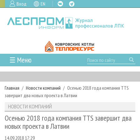
Вход
EN
☰ Меню
ГЛАВНАЯ
РУБРИКИ И ТЕМЫ
Главная
Новости компаний
Осенью 2018 года компания TTS
РУБРИКИ ЖУРНАЛА
НОВОСТИ
завершит два новых проекта в Латвии
ЛЕСНОЕ ХОЗЯЙСТВО
КАЛЕНДАРЬ СОБЫТИЙ
ПРОЕКТЫ ЛПИ
НОВОСТИ КОМПАНИЙ
ЛЕСОЗАГОТОВКА
НОВОСТИ ЛПК
АНАЛИТИКА
АРХИВ
Осенью 2018 года компания TTS завершит два
ЛЕСОПИЛЕНИЕ
НОВОСТИ ЖУРНАЛА
ПРЕДПРИЯТИЯ ЛПК
АРХИВ ЖУРНАЛОВ
новых проекта в Латвии
О ЖУРНАЛЕ
ДЕРЕВООБРАБОТКА
НОВОСТИ КОМПАНИЙ
ЛЕСНЫЕ РЕГИОНЫ РОССИИ
СТАТЬИ
ПОДПИСКА
РЕКЛАМОДАТЕЛЯМ
14.09.2018 17:29