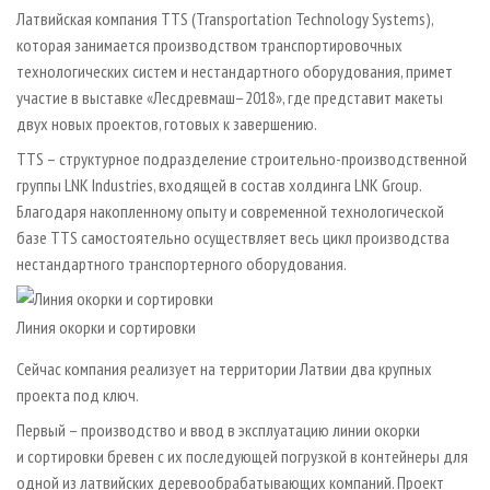
СУШКА ДРЕВЕСИНЫ
ПЕРСОНЫ
КОНТАКТЫ
РЕКЛАМА
Латвийская компания TTS (Transportation Technology Systems),
которая занимается производством транспортировочных
ПРОИЗВОДСТВО ДРЕВЕСНЫХ ПЛИТ
МОБИЛЬНЫЕ ВЫСТАВКИ
РЕКЛАМА НА САЙТЕ
технологических систeм и нестандартного оборудования, примет
ДЕРЕВЯННОЕ ДОМОСТРОЕНИЕ
ОФИЦИАЛЬНЫЕ ДЕЛЕГАЦИИ
участие в выставке «Лесдревмаш–2018», где представит макеты
ПРОИЗВОДСТВО МЕБЕЛИ
двух новых проектов, готовых к завершению.
ПРИОРИТЕТНЫЕ ИНВЕСТПРОЕКТЫ
БИОЭНЕРГЕТИКА
TTS – структурное подразделение строительно-производственной
RUSSIAN FORESTRY REVIEW
группы LNK Industries, входящей в состав холдинга LNK Group.
ЦБП
ГАЗЕТА ЛЕСПРОМФОРУМ
Благодаря накопленному опыту и современной технологической
ИНСТРУМЕНТ И МАТЕРИАЛЫ
БИБЛИОТЕКА СПЕЦИАЛИСТА
базе TTS самостоятельно осуществляет весь цикл производства
нестандартного транспортерного оборудования.
Линия окорки и сортировки
Сейчас компания реализует на территории Латвии два крупных
проекта под ключ.
Первый – производство и ввод в эксплуатацию линии окорки
и сортировки бревен с их последующей погрузкой в контейнеры для
одной из латвийских деревообрабатывающих компаний. Проект