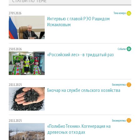
СТАТЬИ ПО ТЕМЕ
27.05.2026
Тема номера
Интервью с главой РЭО Рашидом
Исмаиловым
23.03.2026
События
«Российский лес» - в тридцатый раз
28.11.2025
Биоэнергетика
Биочар на службе сельского хозяйства
28.11.2025
Биоэнергетика
«ПолиБиоТехник». Когенерация на
древесных отходах