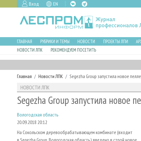
Вход
EN
ГЛАВНАЯ
РУБРИКИ И ТЕМЫ
НОВОСТИ
ПРОЕКТЫ ЛПИ
АР
НОВОСТИ ЛПК
РЕКОМЕНДУЕМ ПОСЕТИТЬ
Главная
Новости ЛПК
Segezha Group запустила новое пелл
НОВОСТИ ЛПК
Segezha Group запустила новое п
Вологодская область
20.09.2018 20:12
На Сокольском деревообрабатывающем комбинате (входит
в Segezha Group, Вологодская область) введено в строй новое