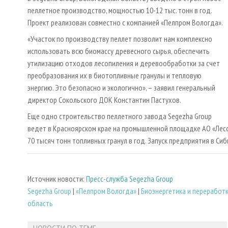
пеллетное производство, мощностью 10-12 тыс. тонн в год.
Проект реализован совместно с компанией «Пелпром Вологда».
«Участок по производству пеллет позволит нам комплексно
использовать всю биомассу древесного сырья, обеспечить
утилизацию отходов лесопиления и деревообработки за счет
преобразования их в биотопливные гранулы и тепловую
энергию. Это безопасно и экологично», – заявил генеральный
директор Сокольского ДОК Константин Пастухов.
Еще одно строительство пеллетного завода Segezha Group
ведет в Красноярском крае на промышленной площадке АО «Лес
70 тысяч тонн топливных гранул в год. Запуск предприятия в Си
Источник новости:
Пресс-служба Segezha Group
Segezha Group
|
«Пелпром Вологда»
|
Биoэнергетика и переработ
область