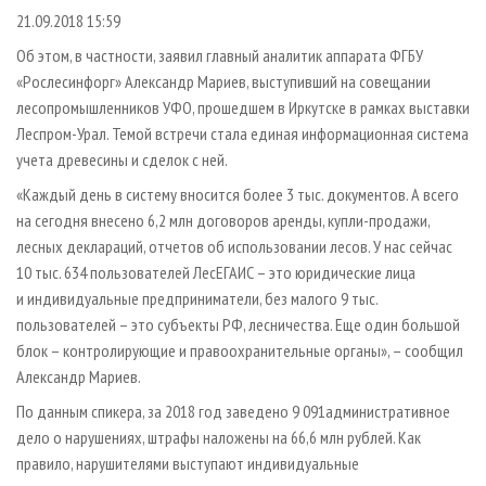
СУШКА ДРЕВЕСИНЫ
ПЕРСОНЫ
КОНТАКТЫ
РЕКЛАМА
21.09.2018 15:59
ПРОИЗВОДСТВО ДРЕВЕСНЫХ ПЛИТ
МОБИЛЬНЫЕ ВЫСТАВКИ
РЕКЛАМА НА САЙТЕ
Об этом, в частности, заявил главный аналитик аппарата ФГБУ
«Рослесинфорг» Александр Мариев, выступивший на совещании
ДЕРЕВЯННОЕ ДОМОСТРОЕНИЕ
ОФИЦИАЛЬНЫЕ ДЕЛЕГАЦИИ
лесопромышленников УФО, прошедшем в Иркутске в рамках выставки
ПРОИЗВОДСТВО МЕБЕЛИ
ПРИОРИТЕТНЫЕ ИНВЕСТПРОЕКТЫ
Леспром-Урал. Темой встречи стала единая информационная система
БИОЭНЕРГЕТИКА
RUSSIAN FORESTRY REVIEW
учета древесины и сделок с ней.
ЦБП
«Каждый день в систему вносится более 3 тыс. документов. А всего
ГАЗЕТА ЛЕСПРОМФОРУМ
на сегодня внесено 6,2 млн договоров аренды, купли-продажи,
ИНСТРУМЕНТ И МАТЕРИАЛЫ
БИБЛИОТЕКА СПЕЦИАЛИСТА
лесных деклараций, отчетов об использовании лесов. У нас сейчас
10 тыс. 634 пользователей ЛесЕГАИС – это юридические лица
и индивидуальные предприниматели, без малого 9 тыс.
пользователей – это субъекты РФ, лесничества. Еще один большой
блок – контролирующие и правоохранительные органы», – сообщил
Александр Мариев.
По данным спикера, за 2018 год заведено 9 091административное
дело о нарушениях, штрафы наложены на 66,6 млн рублей. Как
правило, нарушителями выступают индивидуальные