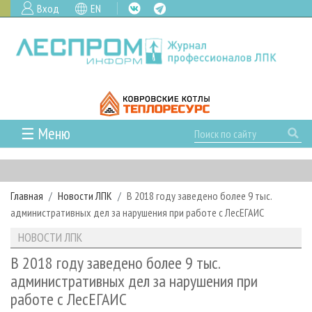
Вход
EN
☰ Меню
ГЛАВНАЯ
РУБРИКИ И ТЕМЫ
Главная
Новости ЛПК
В 2018 году заведено более 9 тыс.
РУБРИКИ ЖУРНАЛА
НОВОСТИ
административных дел за нарушения при работе с ЛесЕГАИС
ЛЕСНОЕ ХОЗЯЙСТВО
КАЛЕНДАРЬ СОБЫТИЙ
ПРОЕКТЫ ЛПИ
НОВОСТИ ЛПК
ЛЕСОЗАГОТОВКА
НОВОСТИ ЛПК
АНАЛИТИКА
АРХИВ
В 2018 году заведено более 9 тыс.
ЛЕСОПИЛЕНИЕ
НОВОСТИ ЖУРНАЛА
ПРЕДПРИЯТИЯ ЛПК
АРХИВ ЖУРНАЛОВ
административных дел за нарушения при
О ЖУРНАЛЕ
работе с ЛесЕГАИС
ДЕРЕВООБРАБОТКА
НОВОСТИ КОМПАНИЙ
ЛЕСНЫЕ РЕГИОНЫ РОССИИ
СТАТЬИ
ПОДПИСКА
РЕКЛАМОДАТЕЛЯМ