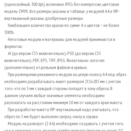
СУШКА ДРЕВЕСИНЫ
ПЕРСОНЫ
(однослойный, 300 dpi), возможно JPEG без компрессии, цветовая
КОНТАКТЫ
РЕКЛАМА
модель CMYK. Все размеры указаны в таблице, у модулей А4 и VIP-
ПРОИЗВОДСТВО ДРЕВЕСНЫХ ПЛИТ
МОБИЛЬНЫЕ ВЫСТАВКИ
РЕКЛАМА НА САЙТЕ
вертикальный указаны дообрезные размеры
ДЕРЕВЯННОЕ ДОМОСТРОЕНИЕ
ОФИЦИАЛЬНЫЕ ДЕЛЕГАЦИИ
Наибольшее количество краски по сумме 4-х цветов − не более
300%.
ПРОИЗВОДСТВО МЕБЕЛИ
ПРИОРИТЕТНЫЕ ИНВЕСТПРОЕКТЫ
Неготовые модули и материалы для модулей принимаются в
БИОЭНЕРГЕТИКА
RUSSIAN FORESTRY REVIEW
форматах:
ЦБП
ГАЗЕТА ЛЕСПРОМФОРУМ
AI (до версии CS5 включительно), PSD (до версии CS5
включительно), PDF, EPS, TIFF, JPEG. Желательно: логотип
ИНСТРУМЕНТ И МАТЕРИАЛЫ
БИБЛИОТЕКА СПЕЦИАЛИСТА
(дополнительно) отдельным файлом в кривых.
При размещении рекламного модуля на целую полосу A4 под обрез
необходимо разрабатывать макет размером 215х285 мм с учетом
того, что по 5 мм с каждый стороны попадет в зону обреза. В
данном случаем любые значимые элементы необходимо
располагать на расстоянии минимум 10 мм от каждого края макета.
При разработке макета VIP-вертикальный надо учитывать, что
обрез по 5 мм будет выполнен сверху, снизу и справа.
Модуль на разворот (2 А4) необходимо создавать с учетом того,
что в середине часть модуля склейку журнала (визуально около 10