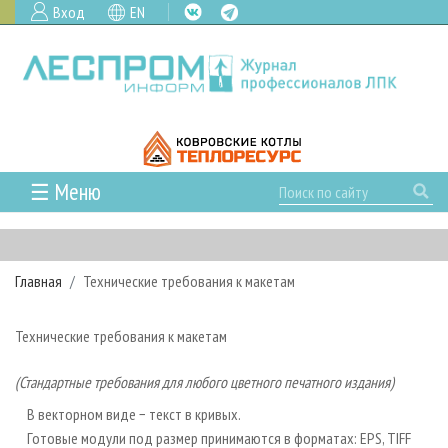
Вход
EN
☰ Меню
ГЛАВНАЯ
РУБРИКИ И ТЕМЫ
Главная
Технические требования к макетам
РУБРИКИ ЖУРНАЛА
НОВОСТИ
ЛЕСНОЕ ХОЗЯЙСТВО
КАЛЕНДАРЬ СОБЫТИЙ
ПРОЕКТЫ ЛПИ
Технические требования к макетам
ЛЕСОЗАГОТОВКА
НОВОСТИ ЛПК
АНАЛИТИКА
АРХИВ
(Стандартные требования для любого цветного печатного издания)
ЛЕСОПИЛЕНИЕ
НОВОСТИ ЖУРНАЛА
ПРЕДПРИЯТИЯ ЛПК
АРХИВ ЖУРНАЛОВ
О ЖУРНАЛЕ
В векторном виде − текст в кривых.
ДЕРЕВООБРАБОТКА
НОВОСТИ КОМПАНИЙ
ЛЕСНЫЕ РЕГИОНЫ РОССИИ
СТАТЬИ
ПОДПИСКА
РЕКЛАМОДАТЕЛЯМ
Готовые модули под размер принимаются в форматах: EPS, TIFF