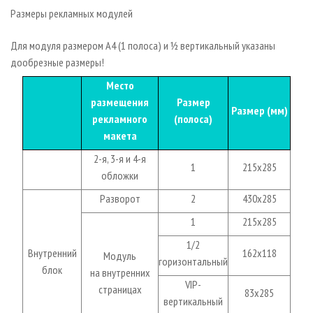
Размеры рекламных модулей
Для модуля размером А4 (1 полоса) и ½ вертикальный указаны
дообрезные размеры!
Место
размещения
Размер
Размер (мм)
рекламного
(полоса)
макета
2-я, 3-я и 4-я
1
215х285
обложки
Разворот
2
430х285
1
215х285
1/2
Внутренний
162х118
Модуль
горизонтальный
блок
на внутренних
VIP-
страницах
83х285
вертикальный