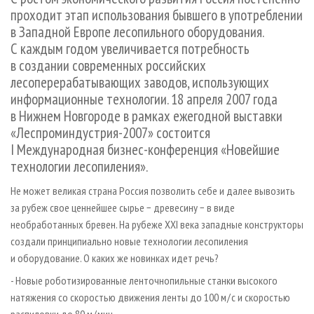
СУШКА ДРЕВЕСИНЫ
ПЕРСОНЫ
КОНТАКТЫ
РЕКЛАМА
проходит этап использования бывшего в употреблении
в Западной Европе лесопильного оборудования.
ПРОИЗВОДСТВО ДРЕВЕСНЫХ ПЛИТ
МОБИЛЬНЫЕ ВЫСТАВКИ
РЕКЛАМА НА САЙТЕ
С каждым годом увеличивается потребность
ДЕРЕВЯННОЕ ДОМОСТРОЕНИЕ
ОФИЦИАЛЬНЫЕ ДЕЛЕГАЦИИ
в создании современных российских
ПРОИЗВОДСТВО МЕБЕЛИ
ПРИОРИТЕТНЫЕ ИНВЕСТПРОЕКТЫ
лесоперерабатывающих заводов, использующих
информационные технологии. 18 апреля 2007 года
БИОЭНЕРГЕТИКА
RUSSIAN FORESTRY REVIEW
в Нижнем Новгороде в рамках ежегодной выставки
ЦБП
ГАЗЕТА ЛЕСПРОМФОРУМ
«Леспроминдустрия-2007» состоится
I Международная бизнес-конференция «Новейшие
ИНСТРУМЕНТ И МАТЕРИАЛЫ
БИБЛИОТЕКА СПЕЦИАЛИСТА
технологии лесопиления».
Не может великая страна Россия позволить себе и далее вывозить
за рубеж свое ценнейшее сырье − древесину − в виде
необработанных бревен. На рубеже XXI века западные конструкторы
создали принципиально новые технологии лесопиления
и оборудование. О каких же новинках идет речь?
- Новые роботизированные ленточнопильные станки высокого
натяжения со скоростью движения ленты до 100 м / с и скоростью