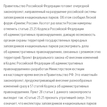
СУШКА ДРЕВЕСИНЫ
ПЕРСОНЫ
КОНТАКТЫ
РЕКЛАМА
Правительство Российской Федерации готовит очередной
ПРОИЗВОДСТВО ДРЕВЕСНЫХ ПЛИТ
МОБИЛЬНЫЕ ВЫСТАВКИ
законопроект, направленный на разрушение российской системы
РЕКЛАМА НА САЙТЕ
заповедников и национальных парков.
Об этом сообщил Лесной
ДЕРЕВЯННОЕ ДОМОСТРОЕНИЕ
ОФИЦИАЛЬНЫЕ ДЕЛЕГАЦИИ
форум «Гринпис России». На этот раз власти России намерены
ПРОИЗВОДСТВО МЕБЕЛИ
ПРИОРИТЕТНЫЕ ИНВЕСТПРОЕКТЫ
отменить статью 23.25 Кодекса Российской Федерации
об административных правонарушениях, дающую возможность
БИОЭНЕРГЕТИКА
RUSSIAN FORESTRY REVIEW
органам охраны территорий государственных природных
ЦБП
ГАЗЕТА ЛЕСПРОМФОРУМ
заповедников и национальных парков рассматривать дела
ИНСТРУМЕНТ И МАТЕРИАЛЫ
БИБЛИОТЕКА СПЕЦИАЛИСТА
об административных правонарушениях, связанных с режимом этих
территорий. Проект федерального закона «О внесении изменений
в Кодекс Российской Федерации об административных
правонарушениях» разработан Министерством юстиции
и в настоящее время внесен в Правительство РФ. Это «пакетный»
законопроект, предусматривающий внесение разнообразных
изменений сразу в 57 статей Кодекса об административных
правонарушениях. Пункт 28 статьи 1 данного законопроекта
выглядит так: «Статью 23.25 признать утратившей силу». Это
означает, что инспекторы заповедников и национальных парков