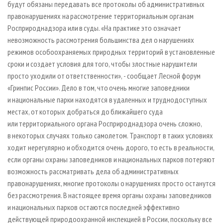
будут обязаны передавать все протоколы об административных
правонарушениях на рассмотрение территориальным органам
Росприроднадзора или в суды. «На практике это означает
невозможность рассмотрения большинства дел о нарушениях
режимов особоохраняемых природных территорий в установленные
сроки и создает условия для того, чтобы злостные нарушители
просто уходили от ответственности», - сообщает Лесной форум
«Гринпис России». Дело в том, что очень многие заповедники
и национальные парки находятся в удаленных и труднодоступных
местах, от которых добраться до ближайшего суда
или территориального органа Росприроднадзора очень сложно,
в некоторых случаях только самолетом. Транспорт в таких условиях
ходит нерегулярно и обходится очень дорого, то есть в реальности,
если органы охраны заповедников и национальных парков потеряют
возможность рассматривать дела об административных
правонарушениях, многие протоколы о нарушениях просто останутся
без рассмотрения. В настоящее время органы охраны заповедников
и национальных парков остаются последней эффективно
действующей природоохранной инспекцией в России, поскольку все