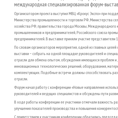
международная специализированная форум-выставк
Организатором проекта выступил МВЦ «Крокус Экспо» при подд
Министерства промышленности и торговли РФ, Министерства се
хозяйства РФ, правительства города Москвы, Международного 
промышленников и предпринимателей, Российского союза пром
предпринимателей. В выставке приняли участие представители 1
По словам организаторов мероприятия, одной из главных целей
выставки − собрать на одной площадке руководителей и специа
отрасли для обмена опытом, обсуждения имеющихся проблем и
инновационных технологических решений, оборудования, матер
комплектующих. Подобные встречи должны способствовать раз
отрасли.
Форум начал работу с конференции «Новые направления использ
руководителей и ведущих специалистов и обсуждены пути разви
В ходе работы конференции ее участники отмечали важность р
улучшения показателей производства и повышения конкурентос
С приветствием к участникам конференции обратились председ