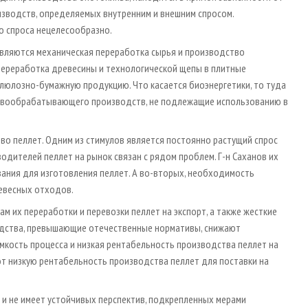
зводств, определяемых внутренним и внешним спросом.
о спроса нецелесообразно.
вляются механическая переработка сырья и производство
переработка древесины и технологической щепы в плитные
люлозно-бумажную продукцию. Что касается биоэнергетики, то туда
евообрабатывающего производств, не подлежащие использованию в
во пеллет. Одним из стимулов является постоянно растущий спрос
одителей пеллет на рынок связан с рядом проблем. Г-н Саханов их
вания для изготовления пеллет. А во-вторых, необходимость
евесных отходов.
м их переработки и перевозки пеллет на экспорт, а также жесткие
водства, превышающие отечественные нормативы, снижают
емкость процесса и низкая рентабельность производства пеллет на
 низкую рентабельность производства пеллет для поставки на
 и не имеет устойчивых перспектив, подкрепленных мерами