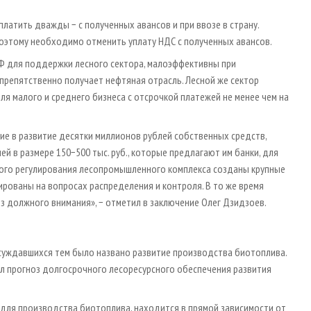
атить дважды − с полученных авансов и при ввозе в страну.
оэтому необходимо отменить уплату НДС с полученных авансов.
Ф для поддержки лесного сектора, малоэффективны при
препятственно получает нефтяная отрасль. Лесной же сектор
для малого и среднего бизнеса с отсрочкой платежей не менее чем на
ие в развитие десятки миллионов рублей собственных средств,
й в размере 150−500 тыс. руб., которые предлагают им банки, для
ного регулирования лесопромышленного комплекса созданы крупные
рированы на вопросах распределения и контроля. В то же время
з должного внимания», − отметил в заключение Олег Дзидзоев.
суждавшихся тем было названо развитие производства биотоплива.
ил прогноз долгосрочного лесоресурсного обеспечения развития
 для производства биотоплива, находится в прямой зависимости от