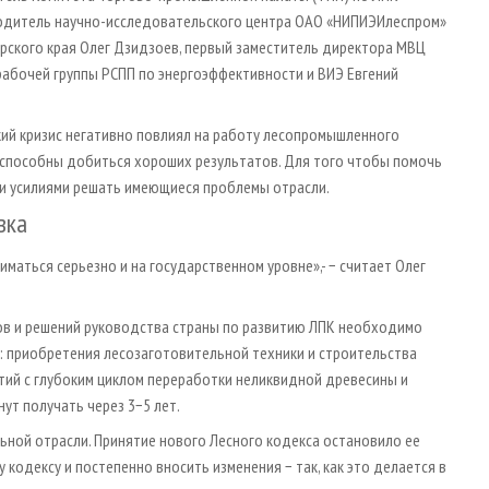
оводитель научно-исследовательского центра ОАО «НИПИЭИлеспром»
рского края Олег Дзидзоев, первый заместитель директора МВЦ
рабочей группы РСПП по энергоэффективности и ВИЭ Евгений
кий кризис негативно повлиял на работу лесопромышленного
и способны добиться хороших результатов. Для того чтобы помочь
ми усилиями решать имеющиеся проблемы отрасли.
вка
иматься серьезно и на государственном уровне»,- − считает Олег
ов и решений руководства страны по развитию ЛПК необходимо
: приобретения лесозаготовительной техники и строительства
ий с глубоким циклом переработки неликвидной древесины и
ут получать через 3−5 лет.
ьной отрасли. Принятие нового Лесного кодекса остановило ее
кодексу и постепенно вносить изменения − так, как это делается в