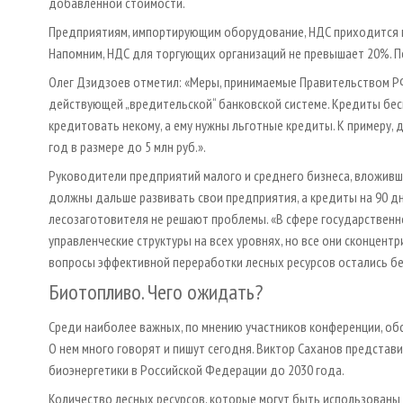
добавленной стоимости.
Предприятиям, импортирующим оборудование, НДС приходится пл
Напомним, НДС для торгующих организаций не превышает 20%. П
Олег Дзидзоев отметил: «Меры, принимаемые Правительством Р
действующей „вредительской“ банковской системе. Кредиты бес
кредитовать некому, а ему нужны льготные кредиты. К примеру, 
год в размере до 5 млн руб.».
Руководители предприятий малого и среднего бизнеса, вложивш
должны дальше развивать свои предприятия, а кредиты на 90 дне
лесозаготовителя не решают проблемы. «В сфере государствен
управленческие структуры на всех уровнях, но все они сконцент
вопросы эффективной переработки лесных ресурсов остались бе
Биотопливо. Чего ожидать?
Среди наиболее важных, по мнению участников конференции, об
О нем много говорят и пишут сегодня. Виктор Саханов представ
биоэнергетики в Российской Федерации до 2030 года.
Количество лесных ресурсов, которые могут быть использованы