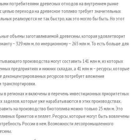
ными потребителями древесных отходов на внутреннем рынке
с целью перехода на древесное топливо требует значительных
ьных реализуются не так быстро, как это могло бы быть. Но этот
льные объемы заготавливаемой древесины, которая удовлетворит
анту − 329 млн м, по инерционному − 265 млн м. То есть больше для
ывающего производства могут составить 141 млн м, из которых
нных предприятиях и нижних складах, а 41 млн м − ресурсы, которые
ие деконцентрированных ресурсов потребует вложения
и транспортировки.
ны в регионах и включены в перечень инвестиционных приоритетных
их заделов, которые уже нарабатываются в этих производствах,
равить на производство биотоплива можно только 25 млн м. Это
пливных брикетов и пеллет. Ресурсы, которые могут быть вовлечены
отребность России в нем. Возможности лесопромышленного
есины.