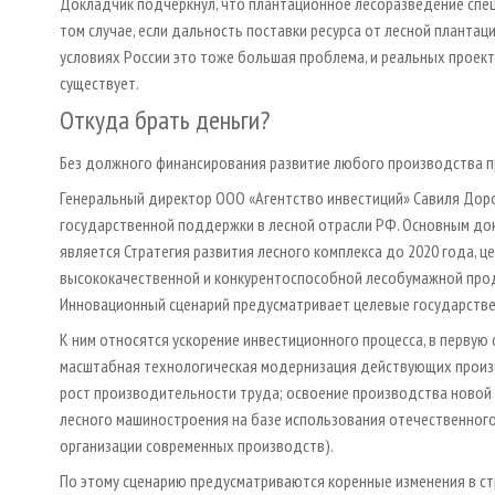
Докладчик подчеркнул, что плантационное лесоразведение спец
том случае, если дальность поставки ресурса от лесной плантац
условиях России это тоже большая проблема, и реальных проек
существует.
Откуда брать деньги?
Без должного финансирования развитие любого производства 
Генеральный директор ООО «Агентство инвестиций» Савиля До
государственной поддержки в лесной отрасли РФ. Основным до
является Стратегия развития лесного комплекса до 2020 года, 
высококачественной и конкурентоспособной лесобумажной прод
Инновационный сценарий предусматривает целевые государстве
К ним относятся ускорение инвестиционного процесса, в перву
масштабная технологическая модернизация действующих произ
рост производительности труда; освоение производства новой
лесного машиностроения на базе использования отечественного 
организации современных производств).
По этому сценарию предусматриваются коренные изменения в с