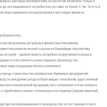
иально для нужд биоэнергетики, по расчетам, возможно только в
ии до потенциального потребителя составит не более 17 км. То есть в
тов плантационного лесоразведения в настоящее время не
проблематично.
рогова предложила актуальные финансовые механизмы
кументом развития лесной отрасли на ближайшую перспективу
цель которой − удовлетворить потребности внутреннего рынка в
укции отечественного и иностранного производства.
нные меры поддержки лесного комплекса.
ю очередь строительство целлюлозно-бумажных предприятий;
водств, внедрение ресурсосберегающих технологий; существенный
 высокотехнологичной продукции; восстановление отечественного
и зарубежного научно-технического потенциала (закупки лицензий,
труктуре лесопромышленного производства за счет приоритетного