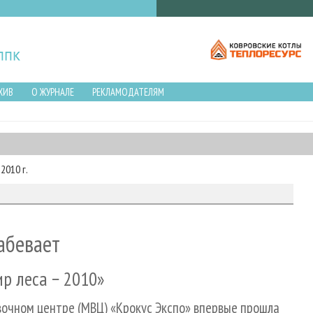
ХИВ
О ЖУРНАЛЕ
РЕКЛАМОДАТЕЛЯМ
2010 г.
абевает
р леса − 2010»
вочном центре (МВЦ) «Крокус Экспо» впервые прошла