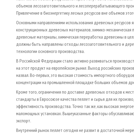
объемов лесозаготовительного и лесоперерабатывающего прои
Привлечение в биоэнергетику лесных ресурсов вне объемов этог
Основными направлениями использования древесных ресурсов я
конструкционных древесных материалов, химико-механическая 
древесные материалы, химическая переработка древесины в цел
должны быть направлены отходы лесозаготовительного и дер
технологии основного производства.
В Российской Федерации стало активно развиваться производст
на этот продукт на европейском рынке. Выход российских произв
назвал. Во-первых, это высокая стоимость импортного оборудо
концентрации на промышленной площадке больших объемов др
Кроме того, ограничения по доставке древесных отходов к места
стандарты в Евросоюзе качества пеллет и сырья для их произ
эффективность производства. Точно так же, как высокая энерго
маломощных установках. Вышеуказанные факторы обуславливают
экспорт.
Внутренний рынок пеллет сегодня не развит в достаточной мере