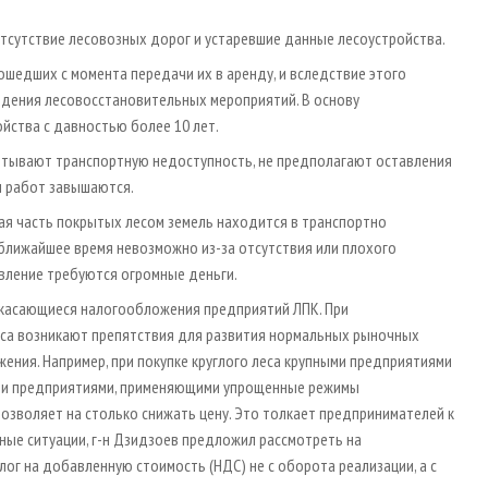
тсутствие лесовозных дорог и устаревшие данные лесоустройства.
ошедших с момента передачи их в аренду, и вследствие этого
дения лесовосстановительных мероприятий. В основу
йства с давностью более 10 лет.
итывают транспортную недоступность, не предполагают оставления
ы работ завышаются.
ная часть покрытых лесом земель находится в транспортно
 ближайшее время невозможно из-за отсутствия или плохого
овление требуются огромные деньги.
 касающиеся налогообложения предприятий ЛПК. При
еса возникают препятствия для развития нормальных рыночных
ения. Например, при покупке круглого леса крупными предприятиями
лыми предприятиями, применяющими упрощенные режимы
озволяет на столько снижать цену. Это толкает предпринимателей к
ные ситуации, г-н Дзидзоев предложил рассмотреть на
ог на добавленную стоимость (НДС) не с оборота реализации, а с