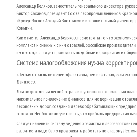
Александр Беляков, заместитель генерального директора, рук
Виктор Саханов, президент Союза лесопромышленников Красноя
«Крокус Экспо» Аркадий Злотников и исполнительный директор 
Коныгин.
Как отметил Александр Беляков, несмотря на то что экономичес
комплекса и смежных с ним отраслей, российские производител
им в этом, и следует проводить подобные мероприятия и общи
Системе налогообложения нужна корректиро
«Лесная отрасль не менее эффективна, чем нефтяная, если ею зан
Дзидзоев.
Для возрождения лесной отрасли и успешного выполнения план
максимальное привлечение финансов для модернизации отрасли
лесовозных дорог, создания деревообрабатывающих предприят
отходов. Необходимо учитывать, что прибыль предприятия начн
Следует изменить систему ведения хозяйства в лесозаготовител
развитие, а надо было продолжать работать по старому Лесному 