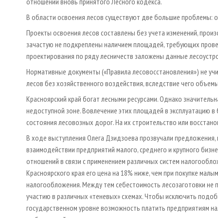
отношении вновь принятого Лесного кодекса.
В области освоения лесов существуют две большие проблемы: о
Проекты освоения лесов составлены без учета изменений, произ
зачастую не подкреплены наличием площадей, требующих прове
проектирования по ряду лесничеств заложены данные лесоустро
Нормативные документы («Правила лесовосстановления») не уч
лесов без хозяйственного воздействия, вследствие чего объем
Красноярский край богат лесными ресурсами. Однако значитель
недоступной зоне. Вовлечение этих площадей в эксплуатацию в
состояния лесовозных дорог. На их строительство или восстан
В ходе выступления Олега Дзидзоева прозвучали предложения,
взаимодействии предприятий малого, среднего и крупного бизн
отношений в связи с применением различных систем налогооблож
Красноярского края его цена на 18% ниже, чем при покупке ма
налогообложения. Между тем себестоимость лесозаготовки не п
участию в различных «теневых» схемах. Чтобы исключить подоб
государственном уровне возможность платить предприятиям нал