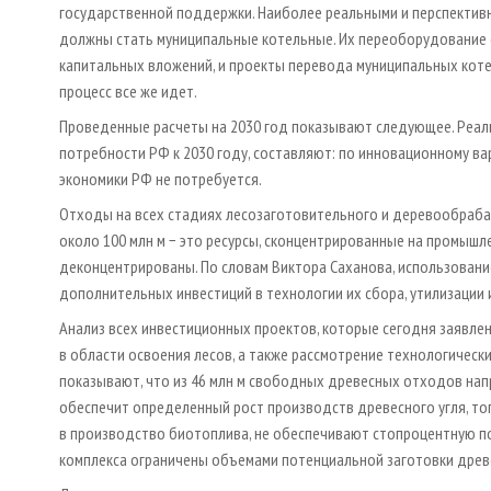
государственной поддержки. Наиболее реальными и перспектив
должны стать муниципальные котельные. Их переоборудование 
капитальных вложений, и проекты перевода муниципальных котел
процесс все же идет.
Проведенные расчеты на 2030 год показывают следующее. Реа
потребности РФ к 2030 году, составляют: по инновационному вари
экономики РФ не потребуется.
Отходы на всех стадиях лесозаготовительного и деревообрабат
около 100 млн м − это ресурсы, сконцентрированные на промышле
деконцентрированы. По словам Виктора Саханова, использован
дополнительных инвестиций в технологии их сбора, утилизации 
Анализ всех инвестиционных проектов, которые сегодня заявле
в области освоения лесов, а также рассмотрение технологическ
показывают, что из 46 млн м свободных древесных отходов нап
обеспечит определенный рост производств древесного угля, то
в производство биотоплива, не обеспечивают стопроцентную п
комплекса ограничены объемами потенциальной заготовки древ