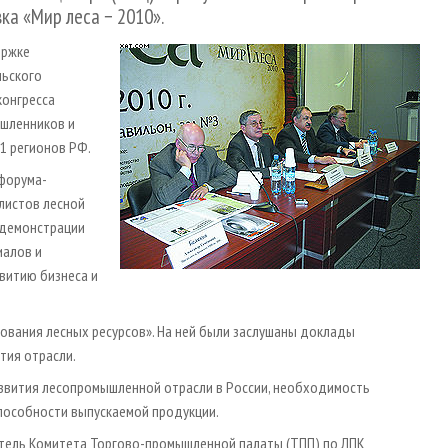
а «Мир леса − 2010».
ержке
льского
конгресса
ышленников и
1 регионов РФ.
 форума-
листов лесной
 демонстрации
иалов и
витию бизнеса и
ования лесных ресурсов». На ней были заслушаны доклады
тия отрасли.
азвития лесопромышленной отрасли в России, необходимость
пособности выпускаемой продукции.
атель Комитета Торгово-промышленной палаты (ТПП) по ЛПК