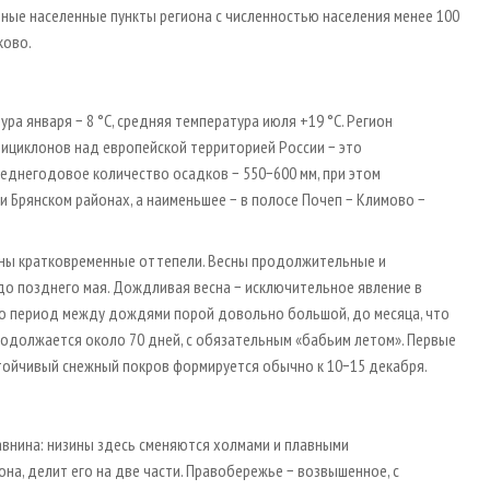
льные населенные пункты региона с численностью населения менее 100
ково.
а января − 8 °C, средняя температура июля +19 °C. Регион
ициклонов над европейской территорией России − это
еднегодовое количество осадков − 550−600 мм, при этом
и Брянском районах, а наименьшее − в полосе Почеп − Климово −
рны кратковременные оттепели. Весны продолжительные и
до позднего мая. Дождливая весна − исключительное явление в
ако период между дождями порой довольно большой, до месяца, что
продолжается около 70 дней, с обязательным «бабьим летом». Первые
тойчивый снежный покров формируется обычно к 10−15 декабря.
внина: низины здесь сменяются холмами и плавными
на, делит его на две части. Правобережье − возвышенное, с