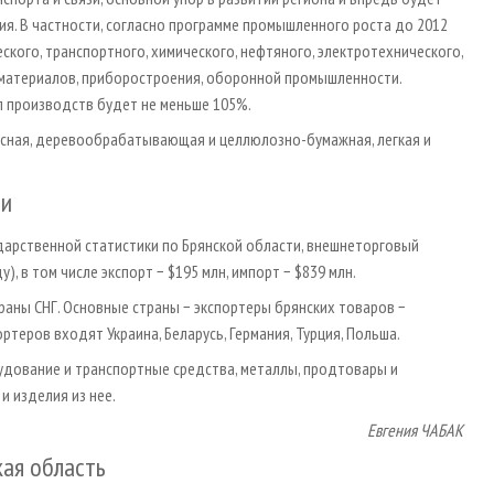
я. В частности, согласно программе промышленного роста до 2012
кого, транспортного, химического, нефтяного, электротехнического,
материалов, приборостроения, оборонной промышленности.
п производств будет не меньше 105%.
лесная, деревообрабатывающая и целлюлозно-бумажная, легкая и
ти
арственной статистики по Брянской области, внешнеторговый
), в том числе экспорт − $195 млн, импорт − $839 млн.
раны СНГ. Основные страны − экспортеры брянских товаров −
ортеров входят Украина, Беларусь, Германия, Турция, Польша.
удование и транспортные средства, металлы, продтовары и
и изделия из нее.
Евгения ЧАБАК
кая область