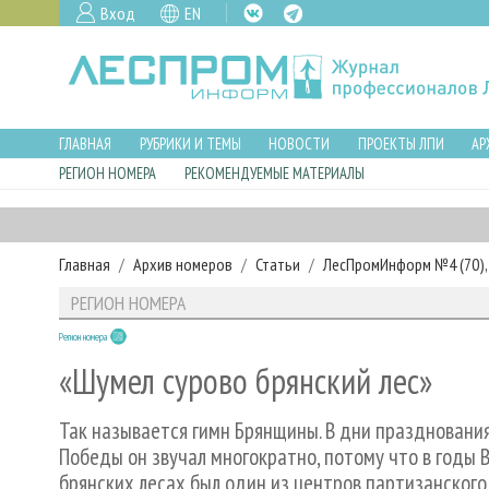
Вход
EN
ГЛАВНАЯ
РУБРИКИ И ТЕМЫ
НОВОСТИ
ПРОЕКТЫ ЛПИ
АР
РЕГИОН НОМЕРА
РЕКОМЕНДУЕМЫЕ МАТЕРИАЛЫ
Главная
Архив номеров
Статьи
ЛесПромИнформ №4 (70), 
РЕГИОН НОМЕРА
Регион номера
«Шумел сурово брянский лес»
Так называется гимн Брянщины. В дни празднования
Победы он звучал многократно, потому что в годы 
брянских лесах был один из центров партизанского