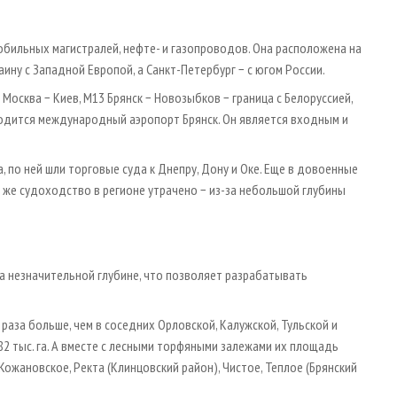
обильных магистралей, нефте- и газопроводов. Она расположена на
ну с Западной Европой, а Санкт-Петербург − с югом России.
осква − Киев, М13 Брянск − Новозыбков − граница с Белоруссией,
аходится международный аэропорт Брянск. Он является входным и
 по ней шли торговые суда к Днепру, Дону и Оке. Еще в довоенные
 же судоходство в регионе утрачено − из-за небольшой глубины
а незначительной глубине, что позволяет разрабатывать
раза больше, чем в соседних Орловской, Калужской, Тульской и
82 тыс. га. А вместе с лесными торфяными залежами их площадь
Кожановское, Ректа (Клинцовский район), Чистое, Теплое (Брянский