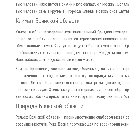
тыс. человек. Находится в 379 км к юго-западу от Москвы. Оста
тыс. человек, самые крупные − города Клинцы, Новозыбков, Дять
Климат Брянской области
Климат в области умеренно-континентальный. Средняя температур
расположен вблизи основных путей перемещения циклонов и ант
обусловливает неустойчивую погоду, особенно в межсезонье. Ср
наибольшее их количество выпадает на севере − в Дятьковском 
Новозыбков. Самый дождливый месяц − июль.
Зимы на Брянщине довольно мягкие, облачные, для них характе
переменчивые: холода и заморозки могут возвращаться вплоть 
регионе. Летом в Брянской области нередки грозы, дожди, одн
приводит к засухе. Осень наступает в первых числах сентября, 
заморозки обычно приходятся на вторую половину сентября. Ус
Природа Брянской области
Рельеф Брянской области − преимущественно слабоволнистая ра
возвышенностями. Река Десна, протекающая по территории регио