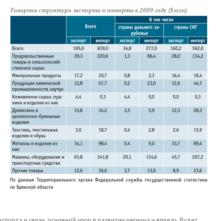
Товарная структура экспорта и импорта в 2009 году ($млн)
порта и связи, основной упор в развитии региона и впредь будет