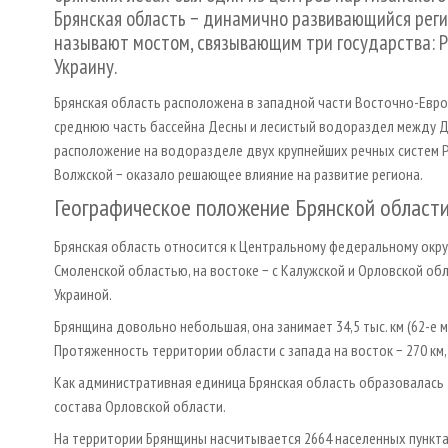
Брянская область − динамично развивающийся реги
называют мостом, связывающим три государства: Р
Украину.
Брянская область расположена в западной части Восточно-Евро
среднюю часть бассейна Десны и лесистый водораздел между Д
расположение на водоразделе двух крупнейших речных систем Р
Волжской − оказало решающее влияние на развитие региона.
Географическое положение Брянской област
Брянская область относится к Центральному федеральному округу
Смоленской областью, на востоке − с Калужской и Орловской обла
Украиной.
Брянщина довольно небольшая, она занимает 34,5 тыс. км (62-е
Протяженность территории области с запада на восток − 270 км, с
Как административная единица Брянская область образовалась 
состава Орловской области.
На территории Брянщины насчитывается 2664 населенных пункта. 