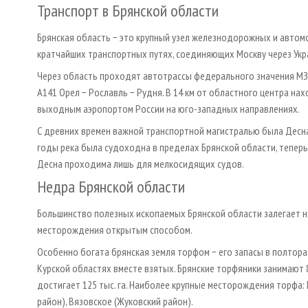
Транспорт в Брянской области
Брянская область − это крупный узел железнодорожных и автом
кратчайших транспортных путях, соединяющих Москву через Украи
Через область проходят автотрассы федерального значения МЗ М
А141 Орел − Рославль − Рудня. В 14 км от областного центра н
выходным аэропортом России на юго-западных направлениях.
С древних времен важной транспортной магистралью была Десна,
годы река была судоходна в пределах Брянской области, теперь
Десна проходима лишь для мелкосидящих судов.
Недра Брянской области
Большинство полезных ископаемых Брянской области залегает н
месторождения открытым способом.
Особенно богата брянская земля торфом − его запасы в полтора 
Курской областях вместе взятых. Брянские торфяники занимают 
достигает 125 тыс. га. Наиболее крупные месторождения торфа: 
район), Вязовское (Жуковский район).