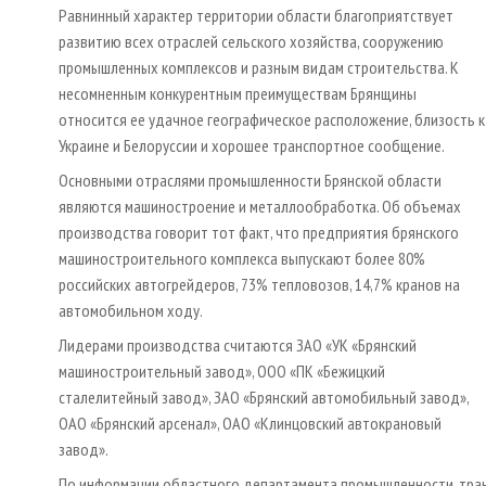
Равнинный характер территории области благоприятствует
развитию всех отраслей сельского хозяйства, сооружению
промышленных комплексов и разным видам строительства. К
несомненным конкурентным преимуществам Брянщины
относится ее удачное географическое расположение, близость к
Украине и Белоруссии и хорошее транспортное сообщение.
Основными отраслями промышленности Брянской области
являются машиностроение и металлообработка. Об объемах
производства говорит тот факт, что предприятия брянского
машиностроительного комплекса выпускают более 80%
российских автогрейдеров, 73% тепловозов, 14,7% кранов на
автомобильном ходу.
Лидерами производства считаются ЗАО «УК «Брянский
машиностроительный завод», ООО «ПК «Бежицкий
сталелитейный завод», ЗАО «Брянский автомобильный завод»,
ОАО «Брянский арсенал», ОАО «Клинцовский автокрановый
завод».
По информации областного департамента промышленности, транс