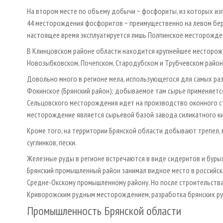
На втором месте по объему добычи − фосфориты, из которых из
44 месторождения фосфоритов − преимущественно на левом берег
настоящее время эксплуатируется лишь Полпинское месторождени
В Клинцовском районе области находится крупнейшее месторожд
Новозыбковском, Почепском, Стародубском и Трубчевском район
Довольно много в регионе мела, использующегося для самых р
Фокинское (Брянский район); добываемое там сырье применяетс
Сельцовского месторождения идет на производство оконного с
месторождение является сырьевой базой завода силикатного ки
Кроме того, на территории Брянской области добывают трепел, 
суглинков, пески.
Железные руды в регионе встречаются в виде сидеритов и бурых 
Брянский промышленный район занимал видное место в российско
Средне-Окскому промышленному району. Но после строительства
Криворожским рудным месторождением, разработка брянских ру
Промышленность Брянской области