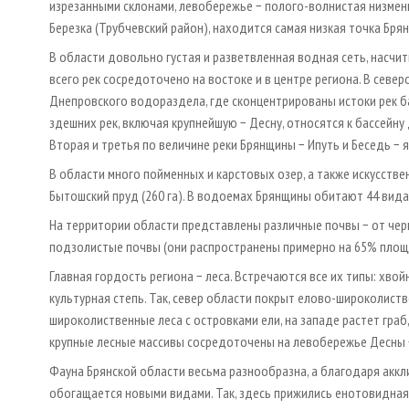
изрезанными склонами, левобережье − полого-волнистая низменно
Березка (Трубчевский район), находится самая низкая точка Бря
В области довольно густая и разветвленная водная сеть, насчи
всего рек сосредоточено на востоке и в центре региона. В севе
Днепровского водораздела, где сконцентрированы истоки рек ба
здешних рек, включая крупнейшую − Десну, относятся к бассейну
Вторая и третья по величине реки Брянщины − Ипуть и Беседь − 
В области много пойменных и карстовых озер, а также искусстве
Бытошский пруд (260 га). В водоемах Брянщины обитают 44 вида
На территории области представлены различные почвы − от чер
подзолистые почвы (они распространены примерно на 65% площад
Главная гордость региона − леса. Встречаются все их типы: хво
культурная степь. Так, север области покрыт елово-широколист
широколиственные леса с островками ели, на западе растет граб
крупные лесные массивы сосредоточены на левобережье Десны −
Фауна Брянской области весьма разнообразна, а благодаря аккл
обогащается новыми видами. Так, здесь прижились енотовидная с