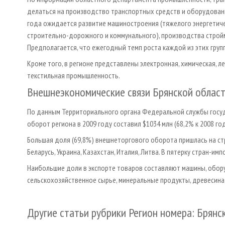
делаться на производство транспортных средств и оборудовани
года ожидается развитие машиностроения (тяжелого энергетичес
строительно-дорожного и коммунального), производства строй
Предполагается, что ежегодный темп роста каждой из этих груп
Кроме того, в регионе представлены электронная, химическая, 
текстильная промышленность.
Внешнеэкономические связи Брянской облас
По данным Территориального органа Федеральной службы госуд
оборот региона в 2009 году составил $1034 млн (68,2% к 2008 году
Большая доля (69,8%) внешнеторгового оборота пришлась на ст
Беларусь, Украина, Казахстан, Италия, Литва. В пятерку стран-имп
Наибольшие доли в экспорте товаров составляют машины, обор
сельскохозяйственное сырье, минеральные продукты, древесина 
Другие статьи рубрики Регион номера: Брянс