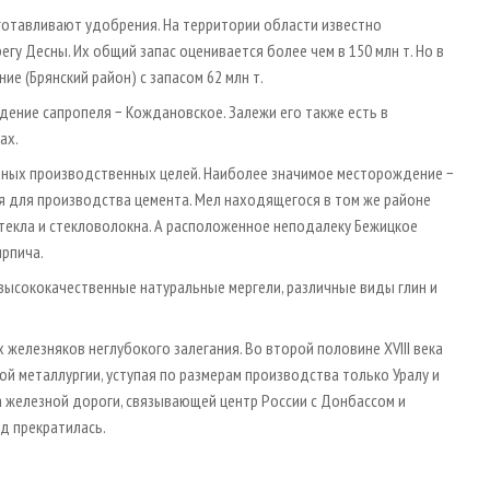
готавливают удобрения. На территории области известно
у Десны. Их общий запас оценивается более чем в 150 млн т. Но в
е (Брянский район) с запасом 62 млн т.
ение сапропеля − Кождановское. Залежи его также есть в
ах.
азных производственных целей. Наиболее значимое месторождение −
я для производства цемента. Мел находящегося в том же районе
текла и стекловолокна. А расположенное неподалеку Бежицкое
рпича.
высококачественные натуральные мергели, различные виды глин и
железняков неглубокого залегания. Во второй половине XVIII века
й металлургии, уступая по размерам производства только Уралу и
 железной дороги, связывающей центр России с Донбассом и
д прекратилась.