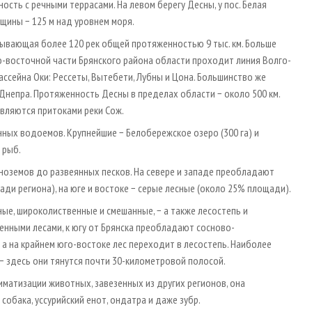
сть с речными террасами. На левом берегу Десны, у пос. Белая
нщины − 125 м над уровнем моря.
тывающая более 120 рек общей протяженностью 9 тыс. км. Больше
ро-восточной части Брянского района области проходит линия Волго-
ссейна Оки: Рессеты, Вытебети, Лубны и Цона. Большинство же
 Днепра. Протяженность Десны в пределах области − около 500 км.
являются притоками реки Сож.
нных водоемов. Крупнейшие − Белобережское озеро (300 га) и
 рыб.
ноземов до развеянных песков. На севере и западе преобладают
и региона), на юге и востоке − серые лесные (около 25% площади).
йные, широколиственные и смешанные, − а также лесостепь и
венными лесами, к югу от Брянска преобладают сосново-
, а на крайнем юго-востоке лес переходит в лесостепь. Наиболее
 здесь они тянутся почти 30-километровой полосой.
иматизации животных, завезенных из других регионов, она
обака, уссурийский енот, ондатра и даже зубр.