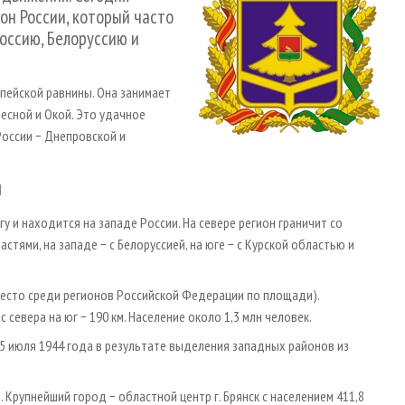
он России, который часто
оссию, Белоруссию и
пейской равнины. Она занимает
есной и Окой. Это удачное
оссии − Днепровской и
и
 и находится на западе России. На севере регион граничит со
стями, на западе − с Белоруссией, на юге − с Курской областью и
 место среди регионов Российской Федерации по площади).
 севера на юг − 190 км. Население около 1,3 млн человек.
5 июля 1944 года в результате выделения западных районов из
Крупнейший город − областной центр г. Брянск с населением 411,8