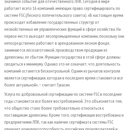
значимое событие для отечественного ЛПК. Сегодня в мире
работает всего 16 компаний, имеющих право сертифицировать по
системе FSC (Лесного попечительского совета). «В настоящее время
происходит избавление государственных структур от
несвойственных им управленческих функций в сфере хозяйства. На
первое место выходят лесопромышленные компании, поскольку они
непосредственно работают в арендованном лесном фонде,
занимаются лесозаготовкой, производством продукции из
древесины, ее сбытом. Функции государства в этой сфере должны
сводиться к минимуму. Однако это не означает, что деятельность
компаний останется бесконтрольной. Одним из рычагов контроля
является сертификация, которая в последнее время становится все
более актуальной», − считает Гукасян.
Услуга по добровольной сертификации по системе FSC в последние
годы становится все более востребованной. Это объясняется тем,
что общество стало более требовательно относиться к
поставщикам древесины. Кроме того, сертификация востребована и
предприятиями ЛПК, так как наличие сертификата системы FSC
улучшает конкурентоспособность российских производителей и