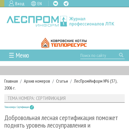
Вход
EN
☰ Меню
ГЛАВНАЯ
РУБРИКИ И ТЕМЫ
Главная
Архив номеров
Статьи
ЛесПромИнформ №6 (37),
РУБРИКИ ЖУРНАЛА
НОВОСТИ
2006 г.
ЛЕСНОЕ ХОЗЯЙСТВО
КАЛЕНДАРЬ СОБЫТИЙ
ПРОЕКТЫ ЛПИ
ТЕМА НОМЕРА: СЕРТИФИКАЦИЯ
ЛЕСОЗАГОТОВКА
НОВОСТИ ЛПК
АНАЛИТИКА
АРХИВ
Тема номера: Сертификация
ЛЕСОПИЛЕНИЕ
НОВОСТИ ЖУРНАЛА
ПРЕДПРИЯТИЯ ЛПК
АРХИВ ЖУРНАЛОВ
О ЖУРНАЛЕ
Добровольная лесная сертификация поможет
ДЕРЕВООБРАБОТКА
НОВОСТИ КОМПАНИЙ
ЛЕСНЫЕ РЕГИОНЫ РОССИИ
СТАТЬИ
поднять уровень лесоуправления и
ПОДПИСКА
РЕКЛАМОДАТЕЛЯМ