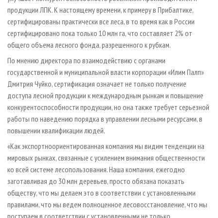
продукции ЛПК. К настоящему времени, к примеру в Прибалтике,
сертифицированы практически все леса, в то время как в России
сертифицировано пока только 10 млн га, что составляет 2% от
общего объема лесного фонда, разрешенного к рубкам.
По мнению директора по взаимодействию с органами
государственной и муниципальной власти корпорации «Илим Палп»
Дмитрия Чуйко, сертификация означает не только получение
доступа лесной продукции к международным рынкам и повышение
конкурентоспособности продукции, но она также требует серьезной
работы по наведению порядка в управлении лесными ресурсами, в
повышении квалификации людей.
«Как экспортноориентированная компания мы видим тенденции на
мировых рынках, связанные с усилением внимания общественности
ко всей системе лесопользования. Наша компания, ежегодно
заготавливая до 30 млн деревьев, просто обязана показать
обществу, что мы делаем это в соответствии с установленными
правилами, что мы ведем полноценное лесовосстановление, что мы
поступаем в соответствии с установленными не только