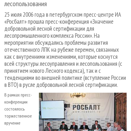
лесопользования
СУШКА ДРЕВЕСИНЫ
ПЕРСОНЫ
КОНТАКТЫ
РЕКЛАМА
ПРОИЗВОДСТВО ДРЕВЕСНЫХ ПЛИТ
25 июля 2006 года в петербургском пресс-центре ИА
МОБИЛЬНЫЕ ВЫСТАВКИ
РЕКЛАМА НА САЙТЕ
«Росбалт» прошла пресс-конференция «Значение
ДЕРЕВЯННОЕ ДОМОСТРОЕНИЕ
ОФИЦИАЛЬНЫЕ ДЕЛЕГАЦИИ
добровольной лесной сертификации для
ПРОИЗВОДСТВО МЕБЕЛИ
ПРИОРИТЕТНЫЕ ИНВЕСТПРОЕКТЫ
лесопромышленного комплекса России». На
мероприятии обсуждались проблемы развития
БИОЭНЕРГЕТИКА
RUSSIAN FORESTRY REVIEW
отечественного ЛПК на рубеже перемен, связанных
ЦБП
ГАЗЕТА ЛЕСПРОМФОРУМ
как с внутренними изменениями, которые коснутся
ИНСТРУМЕНТ И МАТЕРИАЛЫ
БИБЛИОТЕКА СПЕЦИАЛИСТА
всей структуры лесоуправления и лесопользования (с
принятием нового Лесного кодекса), так и с
тенденциями во внешней политике (вступление России
в ВТО) в русле добровольной лесной сертификации.
В рамках пресс-
конференции
состоялось
торжественное
вручение