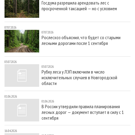
Госдума разрешила арендовать лес с
СУШКА ДРЕВЕСИНЫ
ПЕРСОНЫ
КОНТАКТЫ
РЕКЛАМА
просроченной таксацией — но с условием
ПРОИЗВОДСТВО ДРЕВЕСНЫХ ПЛИТ
МОБИЛЬНЫЕ ВЫСТАВКИ
РЕКЛАМА НА САЙТЕ
ДЕРЕВЯННОЕ ДОМОСТРОЕНИЕ
ОФИЦИАЛЬНЫЕ ДЕЛЕГАЦИИ
07.07.2026
07.07.2026
ПРОИЗВОДСТВО МЕБЕЛИ
ПРИОРИТЕТНЫЕ ИНВЕСТПРОЕКТЫ
Рослесхоз объяснил, что будет со старыми
лесными дорогами после 1 сентября
БИОЭНЕРГЕТИКА
RUSSIAN FORESTRY REVIEW
ЦБП
ГАЗЕТА ЛЕСПРОМФОРУМ
03.07.2026
ИНСТРУМЕНТ И МАТЕРИАЛЫ
БИБЛИОТЕКА СПЕЦИАЛИСТА
03.07.2026
Рубку леса у ЛЭП включили в число
исключительных случаев в Новгородской
области
01.06.2026
01.06.2026
В России утвердили правила планирования
лесных дорог — документ вступает в силу с 1
сентября
16.04.2026