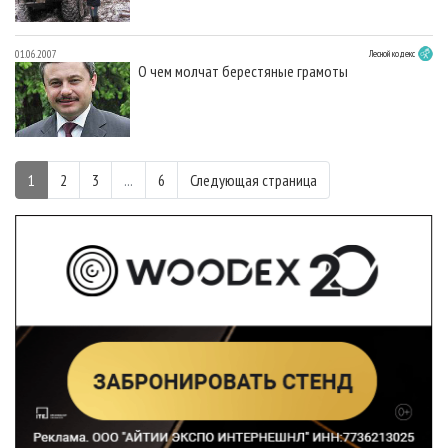
01.06.2007
Лесной кодекс
О чем молчат берестяные грамоты
1
2
3
...
6
Следующая страница