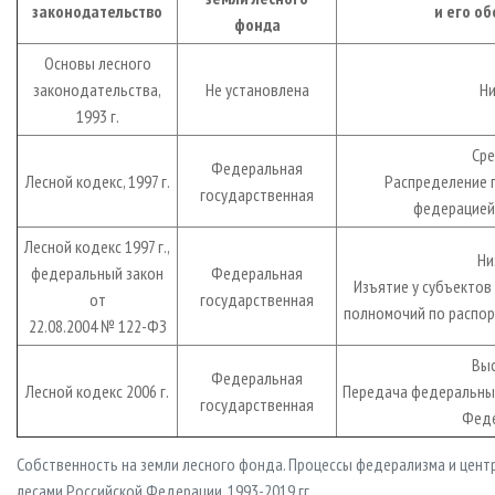
законодательство
и его о
фонда
Основы лесного
законодательства,
Не установлена
Ни
1993 г.
Сре
Федеральная
Лесной кодекс, 1997 г.
Распределение 
государственная
федерацией 
Лесной кодекс 1997 г.,
Ни
федеральный закон
Федеральная
Изъятие у субъектов
от
государственная
полномочий по распо
22.08.2004 № 122-ФЗ
Выс
Федеральная
Лесной кодекс 2006 г.
Передача федеральны
государственная
Феде
Собственность на земли лесного фонда. Процессы федерализма и цент
лесами Российской Федерации, 1993-2019 гг.