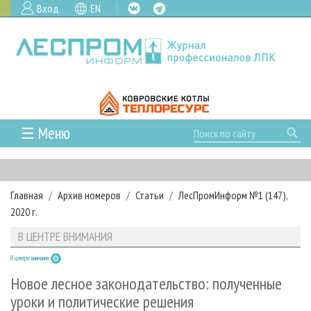
Вход
EN
☰ Меню
ГЛАВНАЯ
РУБРИКИ И ТЕМЫ
Главная
Архив номеров
Статьи
ЛесПромИнформ №1 (147),
РУБРИКИ ЖУРНАЛА
НОВОСТИ
2020 г.
ЛЕСНОЕ ХОЗЯЙСТВО
КАЛЕНДАРЬ СОБЫТИЙ
ПРОЕКТЫ ЛПИ
В ЦЕНТРЕ ВНИМАНИЯ
ЛЕСОЗАГОТОВКА
НОВОСТИ ЛПК
АНАЛИТИКА
АРХИВ
В центре внимания
ЛЕСОПИЛЕНИЕ
НОВОСТИ ЖУРНАЛА
ПРЕДПРИЯТИЯ ЛПК
АРХИВ ЖУРНАЛОВ
О ЖУРНАЛЕ
Новое лесное законодательство: полученные
ДЕРЕВООБРАБОТКА
НОВОСТИ КОМПАНИЙ
ЛЕСНЫЕ РЕГИОНЫ РОССИИ
СТАТЬИ
уроки и политические решения
ПОДПИСКА
РЕКЛАМОДАТЕЛЯМ