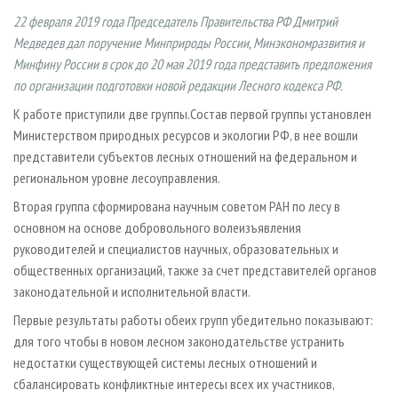
СУШКА ДРЕВЕСИНЫ
ПЕРСОНЫ
КОНТАКТЫ
РЕКЛАМА
22 февраля 2019 года Председатель Правительства РФ Дмитрий
ПРОИЗВОДСТВО ДРЕВЕСНЫХ ПЛИТ
МОБИЛЬНЫЕ ВЫСТАВКИ
Медведев дал поручение Минприроды России, Минэкономразвития и
РЕКЛАМА НА САЙТЕ
Минфину России в срок до 20 мая 2019 года представить предложения
ДЕРЕВЯННОЕ ДОМОСТРОЕНИЕ
ОФИЦИАЛЬНЫЕ ДЕЛЕГАЦИИ
по организации подготовки новой редакции Лесного кодекса РФ.
ПРОИЗВОДСТВО МЕБЕЛИ
ПРИОРИТЕТНЫЕ ИНВЕСТПРОЕКТЫ
К работе приступили две группы.Состав первой группы установлен
БИОЭНЕРГЕТИКА
RUSSIAN FORESTRY REVIEW
Министерством природных ресурсов и экологии РФ, в нее вошли
представители субъектов лесных отношений на федеральном и
ЦБП
ГАЗЕТА ЛЕСПРОМФОРУМ
региональном уровне лесоуправления.
ИНСТРУМЕНТ И МАТЕРИАЛЫ
БИБЛИОТЕКА СПЕЦИАЛИСТА
Вторая группа сформирована научным советом РАН по лесу в
основном на основе добровольного волеизъявления
руководителей и специалистов научных, образовательных и
общественных организаций, также за счет представителей органов
законодательной и исполнительной власти.
Первые результаты работы обеих групп убедительно показывают:
для того чтобы в новом лесном законодательстве устранить
недостатки существующей системы лесных отношений и
сбалансировать конфликтные интересы всех их участников,