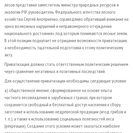
лесов представил заместитель министра природных ресурсов и
экологии РФ, руководитель Федерального агентства лесного
хозяйства Сергей Аноприенко, справедливо обративший внимание на
«риск возможных нарушений и неправомерного отчуждения
национального достояния», под которым понимаются лесные земли.
В этой позиции подкупает не отрицание возможности приватизации,
а необходимость тщательной подготовки к этому политическому
акту.
Приватизация должна стать ответственным политическим решением
через сравнение негативных и позитивных последствий.
Для осуществления приватизации необходимы следующие условия:
а) общественное мнение, сформированное на основе опыта
частного лесовладения в зарубежных странах, при котором
сохраняется свободный и бесплатный доступ населения к сбору,
заготовке и использованию недревесной продукции (ягод, грибов и
т. п.), а также к использованию социальных полезностей леса
(рекреация). Создание этого условия может оказаться наиболее
сложным делом в силу исторически сложившегося в нашей стране