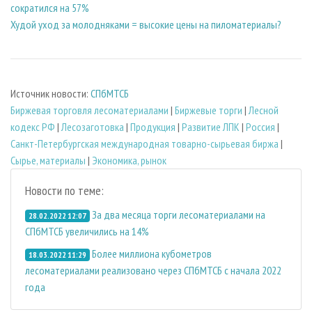
сократился на 57%
Худой уход за молодняками = высокие цены на пиломатериалы?
Источник новости:
СПбМТСБ
Биржевая торговля лесоматериалами
|
Биржевые торги
|
Лесной
кодекс РФ
|
Лесозаготовка
|
Продукция
|
Развитие ЛПК
|
Россия
|
Санкт-Петербургская международная товарно-сырьевая биржа
|
Сырье, материалы
|
Экономика, рынок
Новости по теме:
За два месяца торги лесоматериалами на
28.02.2022 12:07
СПбМТСБ увеличились на 14%
Более миллиона кубометров
18.03.2022 11:29
лесоматериалами реализовано через СПбМТСБ с начала 2022
года