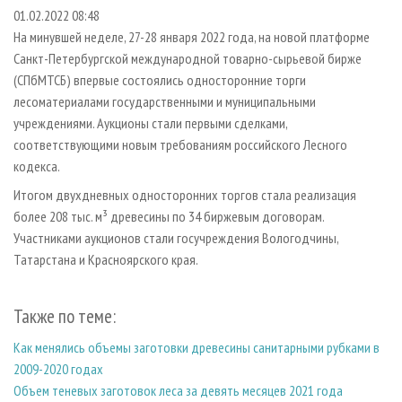
СУШКА ДРЕВЕСИНЫ
ПЕРСОНЫ
КОНТАКТЫ
РЕКЛАМА
01.02.2022 08:48
На минувшей неделе, 27-28 января 2022 года, на новой платформе
ПРОИЗВОДСТВО ДРЕВЕСНЫХ ПЛИТ
МОБИЛЬНЫЕ ВЫСТАВКИ
РЕКЛАМА НА САЙТЕ
Санкт-Петербургской международной товарно-сырьевой бирже
ДЕРЕВЯННОЕ ДОМОСТРОЕНИЕ
ОФИЦИАЛЬНЫЕ ДЕЛЕГАЦИИ
(СПбМТСБ) впервые состоялись односторонние торги
ПРОИЗВОДСТВО МЕБЕЛИ
лесоматериалами государственными и муниципальными
ПРИОРИТЕТНЫЕ ИНВЕСТПРОЕКТЫ
учреждениями. Аукционы стали первыми сделками,
БИОЭНЕРГЕТИКА
RUSSIAN FORESTRY REVIEW
соответствующими новым требованиям российского Лесного
ЦБП
ГАЗЕТА ЛЕСПРОМФОРУМ
кодекса.
ИНСТРУМЕНТ И МАТЕРИАЛЫ
БИБЛИОТЕКА СПЕЦИАЛИСТА
Итогом двухдневных односторонних торгов стала реализация
более 208 тыс. м³ древесины по 34 биржевым договорам.
Участниками аукционов стали госучреждения Вологодчины,
Татарстана и Красноярского края.
Также по теме:
Как менялись объемы заготовки древесины санитарными рубками в
2009-2020 годах
Объем теневых заготовок леса за девять месяцев 2021 года