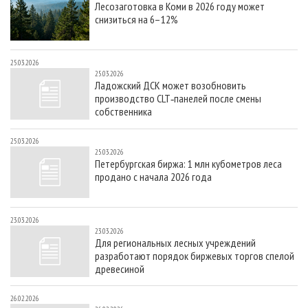
Лесозаготовка в Коми в 2026 году может
СУШКА ДРЕВЕСИНЫ
ПЕРСОНЫ
КОНТАКТЫ
РЕКЛАМА
снизиться на 6–12%
ПРОИЗВОДСТВО ДРЕВЕСНЫХ ПЛИТ
МОБИЛЬНЫЕ ВЫСТАВКИ
РЕКЛАМА НА САЙТЕ
ДЕРЕВЯННОЕ ДОМОСТРОЕНИЕ
ОФИЦИАЛЬНЫЕ ДЕЛЕГАЦИИ
25.03.2026
25.03.2026
ПРОИЗВОДСТВО МЕБЕЛИ
ПРИОРИТЕТНЫЕ ИНВЕСТПРОЕКТЫ
Ладожский ДСК может возобновить
производство CLT‑панелей после смены
БИОЭНЕРГЕТИКА
RUSSIAN FORESTRY REVIEW
собственника
ЦБП
ГАЗЕТА ЛЕСПРОМФОРУМ
25.03.2026
ИНСТРУМЕНТ И МАТЕРИАЛЫ
БИБЛИОТЕКА СПЕЦИАЛИСТА
25.03.2026
Петербургская биржа: 1 млн кубометров леса
продано с начала 2026 года
23.03.2026
23.03.2026
Для региональных лесных учреждений
разработают порядок биржевых торгов спелой
древесиной
26.02.2026