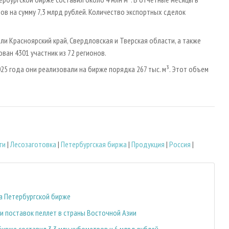
ов на сумму 7,3 млрд рублей. Количество экспортных сделок
и Красноярский край, Свердловская и Тверская области, а также
ван 4301 участник из 72 регионов.
5 года они реализовали на бирже порядка 267 тыс. м³. Этот объем
ги
|
Лесозаготовка
|
Петербургская биржа
|
Продукция
|
Россия
|
а Петербургской бирже
и поставок пеллет в страны Восточной Азии
ирже составил 3,3 млн кубометров и 6 млрд рублей