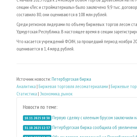
секции «Лес и стройматериалы» было заключено 9,9 тыс. договор
составило 80, они оцениваются в 108 млн рублей.
Среди регионов лидерами по объему биржевых торгов лесом стал
Удмуртская Республика. В настоящее время в секции зарегистриро
Что касается учреждений ФСИН, за прошедший период ноября 202
оценивается в 1,4 млрд рублей.
Источник новости:
Петербургская биржа
Аналитика
|
Биржевая торговля лесоматериалами
|
Биржевые тор
Статистика
|
Экономика, рынок
Новости по теме:
Первую сделку с клееным брусом заключили н
10.11.2025 10:30
Петербургская биржа сообщила об увеличени
31.10.2025 12:37
Объем торгов древесиной на Петербургской б