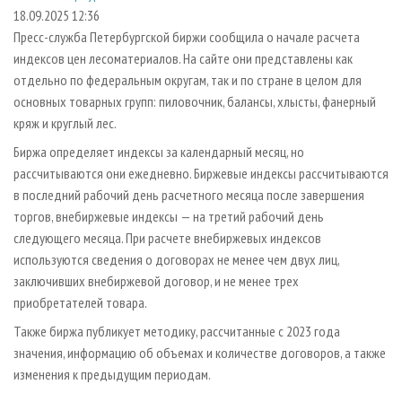
СУШКА ДРЕВЕСИНЫ
ПЕРСОНЫ
КОНТАКТЫ
РЕКЛАМА
18.09.2025 12:36
Пресс-служба Петербургской биржи сообщила о начале расчета
ПРОИЗВОДСТВО ДРЕВЕСНЫХ ПЛИТ
МОБИЛЬНЫЕ ВЫСТАВКИ
РЕКЛАМА НА САЙТЕ
индексов цен лесоматериалов. На сайте они представлены как
ДЕРЕВЯННОЕ ДОМОСТРОЕНИЕ
ОФИЦИАЛЬНЫЕ ДЕЛЕГАЦИИ
отдельно по федеральным округам, так и по стране в целом для
ПРОИЗВОДСТВО МЕБЕЛИ
основных товарных групп: пиловочник, балансы, хлысты, фанерный
ПРИОРИТЕТНЫЕ ИНВЕСТПРОЕКТЫ
кряж и круглый лес.
БИОЭНЕРГЕТИКА
RUSSIAN FORESTRY REVIEW
Биржа определяет индексы за календарный месяц, но
ЦБП
ГАЗЕТА ЛЕСПРОМФОРУМ
рассчитываются они ежедневно. Биржевые индексы рассчитываются
ИНСТРУМЕНТ И МАТЕРИАЛЫ
БИБЛИОТЕКА СПЕЦИАЛИСТА
в последний рабочий день расчетного месяца после завершения
торгов, внебиржевые индексы — на третий рабочий день
следующего месяца. При расчете внебиржевых индексов
используются сведения о договорах не менее чем двух лиц,
заключивших внебиржевой договор, и не менее трех
приобретателей товара.
Также биржа публикует методику, рассчитанные с 2023 года
значения, информацию об объемах и количестве договоров, а также
изменения к предыдущим периодам.