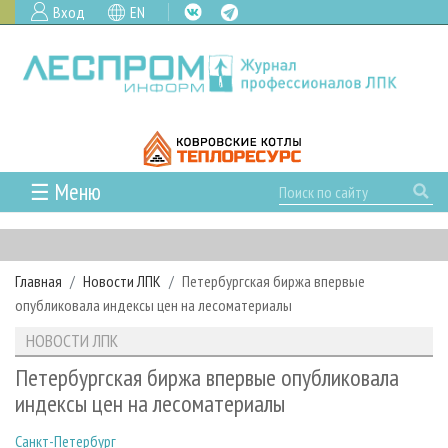
Вход
EN
☰ Меню
ГЛАВНАЯ
РУБРИКИ И ТЕМЫ
Главная
Новости ЛПК
Петербургская биржа впервые
РУБРИКИ ЖУРНАЛА
НОВОСТИ
опубликовала индексы цен на лесоматериалы
ЛЕСНОЕ ХОЗЯЙСТВО
КАЛЕНДАРЬ СОБЫТИЙ
ПРОЕКТЫ ЛПИ
НОВОСТИ ЛПК
ЛЕСОЗАГОТОВКА
НОВОСТИ ЛПК
АНАЛИТИКА
АРХИВ
Петербургская биржа впервые опубликовала
ЛЕСОПИЛЕНИЕ
НОВОСТИ ЖУРНАЛА
ПРЕДПРИЯТИЯ ЛПК
АРХИВ ЖУРНАЛОВ
индексы цен на лесоматериалы
О ЖУРНАЛЕ
ДЕРЕВООБРАБОТКА
НОВОСТИ КОМПАНИЙ
ЛЕСНЫЕ РЕГИОНЫ РОССИИ
СТАТЬИ
ПОДПИСКА
РЕКЛАМОДАТЕЛЯМ
Санкт-Петербург