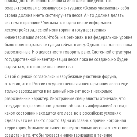
прикладного системного анализа Анатолий Швиденко так
охарактеризовал сложившуюся ситуацию: «Всякая уважающая себя
страна должна иметь систему учета лесов. А что должна делать
система в принципе? Увязывать в одно целое информацию
лесоустройства, лесной мониторинг и государственная
инвентаризация лесов. Чтобы и в регионах, и на федеральном уровне
было понятно, какая ситуация сейчас в лесу. Однако все данные пока
разрозненные. И о целостности говорить рано. Системной структуры
государственной инвентаризации лесов пока не создано, но будем
надеяться, что вскоре она появится».
С этой оценкой согласились и зарубежные участники форума,
отметив, что в России государственная инвентаризация лесов еще
только зарождается и на данный момент носит несколько
разрозненный характер. Иностранные специалисты отмечали, что
государство, несомненно, должно обладать информацией о том, в
каком состоянии находятся его леса, но в российских условиях
сделать это не так-то просто. Одни из главных причин - огромная
территория, большое количество недоступных лесов и отсутствие
средств на то, чтобы провести инвентаризацию в течение