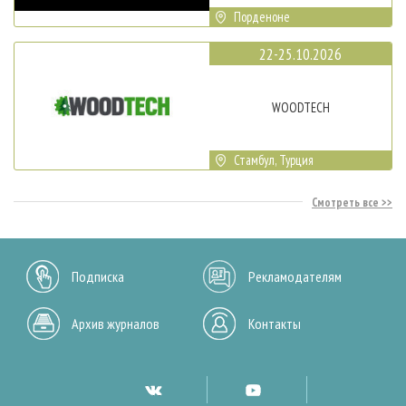
Порденоне
22-25.10.2026
WOODTECH
Стамбул, Турция
Смотреть все
Подписка
Рекламодателям
Архив журналов
Контакты