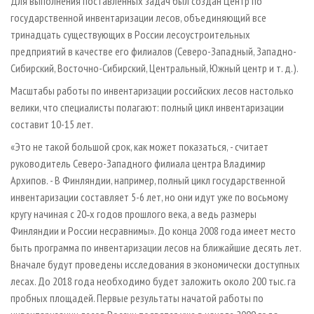
Для выполнения поставленных задач был создан Центр по
государственной инвентаризации лесов, объединяющий все
тринадцать существующих в России лесоустроительных
предприятий в качестве его филиалов (Северо-Западный, Западно-
Сибирский, Восточно-Сибирский, Центральный, Южный центр и т. д.).
Масштабы работы по инвентаризации российских лесов настолько
велики, что специалисты полагают: полный цикл инвентаризации
составит 10-15 лет.
«Это не такой большой срок, как может показаться, - считает
руководитель Северо-Западного филиала центра Владимир
Архипов. - В Финляндии, например, полный цикл государственной
инвентаризации составляет 5-6 лет, но они идут уже по восьмому
кругу начиная с 20‑х годов прошлого века, а ведь размеры
Финляндии и России несравнимы». До конца 2008 года имеет место
быть программа по инвентаризации лесов на ближайшие десять лет.
Вначале будут проведены исследования в экономически доступных
лесах. До 2018 года необходимо будет заложить около 200 тыс. га
пробных площадей. Первые результаты начатой работы по