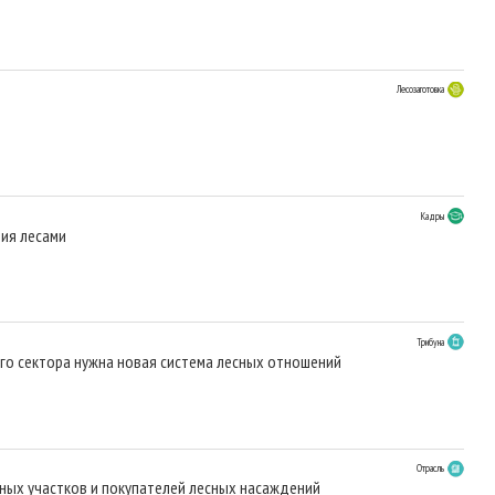
Лесозаготовка
Кадры
ния лесами
Трибуна
го сектора нужна новая система лесных отношений
Отрасль
ых участков и покупателей лесных насаждений