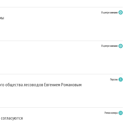
В центре внимания
рмы
В центре внимания
Персона
ого общества лесоводов Евгением Романовым
Регион номера
 согласуются