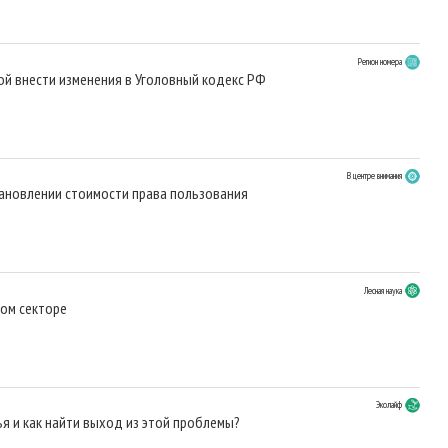
Регион номера
ой внести изменения в Уголовный кодекс РФ
В центре внимания
тановлении стоимости права пользования
Лесная наука
ном секторе
Эколайф
ья и как найти выход из этой проблемы?