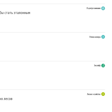
В центре внимания
бы стать эталонным
Регион номера
Эколайф
Лесное хозяйство
их лесов