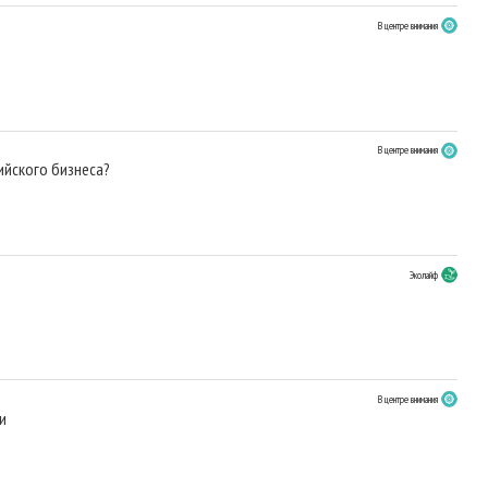
В центре внимания
В центре внимания
ийского бизнеса?
Эколайф
В центре внимания
и