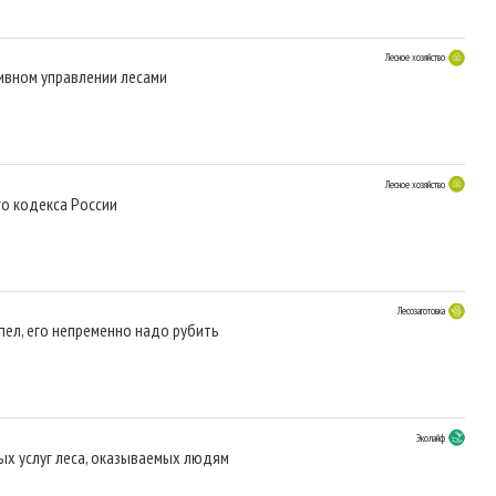
Лесное хозяйство
ивном управлении лесами
Лесное хозяйство
о кодекса России
Лесозаготовка
пел, его непременно надо рубить
Эколайф
ых услуг леса, оказываемых людям