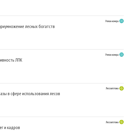
Регион номера
 приумножение лесных богатств
Регион номера
тивность ЛПК
Лесозаготовка
азы в сфере использования лесов
Лесозаготовка
ег и кадров