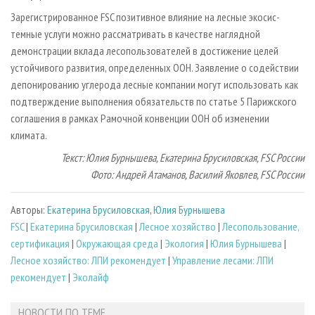
Зарегистрированное FSC позитивное влияние на лесные экосис­
темные услуги можно рассматривать в качестве наглядной
демонстрации вклада лесопользователей в достижение целей
устойчивого развития, определенных ООН. Заявление о содействии
депонированию углерода лесные компании могут использовать как
подтверждение выполнения обязательств по статье 5 Парижского
соглашения в рамках Рамочной конвенции ООН об изменении
климата.
Текст: Юлия Бурнышева, Екатерина Брусиловская, FSC России
Фото: Андрей Атаманов, Василий Яковлев, FSC России
Авторы:
Екатерина Брусиловская
,
Юлия Бурнышева
FSC
|
Екатерина Брусиловская
|
Лесное хозяйство
|
Лесопользование,
сертификация
|
Окружающая среда
|
Экология
|
Юлия Бурнышева
|
Лесное хозяйство: ЛПИ рекомендует
|
Управление лесами: ЛПИ
рекомендует
|
Эколайф
НОВОСТИ ПО ТЕМЕ