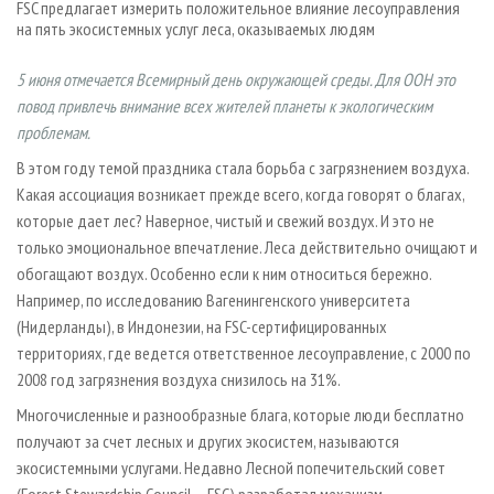
FSC предлагает измерить положительное влияние лесоуправления
СУШКА ДРЕВЕСИНЫ
ПЕРСОНЫ
КОНТАКТЫ
РЕКЛАМА
на пять экосистемных услуг леса, оказываемых людям
ПРОИЗВОДСТВО ДРЕВЕСНЫХ ПЛИТ
МОБИЛЬНЫЕ ВЫСТАВКИ
РЕКЛАМА НА САЙТЕ
5 июня отмечается Всемирный день окружающей среды. Для ООН это
ДЕРЕВЯННОЕ ДОМОСТРОЕНИЕ
ОФИЦИАЛЬНЫЕ ДЕЛЕГАЦИИ
повод привлечь внимание всех жителей планеты к экологическим
ПРОИЗВОДСТВО МЕБЕЛИ
ПРИОРИТЕТНЫЕ ИНВЕСТПРОЕКТЫ
проблемам.
БИОЭНЕРГЕТИКА
RUSSIAN FORESTRY REVIEW
В этом году темой праздника стала борьба с загрязнением воздуха.
Какая ассоциация возникает прежде всего, когда говорят о благах,
ЦБП
ГАЗЕТА ЛЕСПРОМФОРУМ
которые дает лес? Наверное, чистый и свежий воздух. И это не
ИНСТРУМЕНТ И МАТЕРИАЛЫ
БИБЛИОТЕКА СПЕЦИАЛИСТА
только эмоциональное впечатление. Леса действительно очищают и
обогащают воздух. Особенно если к ним относиться бережно.
Например, по исследованию Вагенингенского университета
(Нидерланды), в Индонезии, на FSC-сертифицированных
территориях, где ведется ответственное лесоуправление, с 2000 по
2008 год загрязнения воздуха снизилось на 31%.
Многочисленные и разнообразные блага, которые люди бесплатно
получают за счет лесных и других экосистем, называются
экосистемными услугами. Недавно Лесной попечительский совет
(Forest Stewardship Council – FSC) разработал механизм