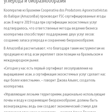
углерода и биоразнообразия
Кооператив из Бразилии Cooperativa dos Produtores Agroextrativistas
do Bailique (AmazonBai) производит FSC-сертифицированные ягоды
асаи. В марте 2019 года при сертификации экосистемных услуг
подтвердилось, что ответственные методы ведения бизнеса
кооператива способствуют поддержанию двух услуг лесов:
созданию запаса углерода и сохранению биоразнообразия.
В AmazonBai рассчитывают, что благодаря таким инструментам их
продукция из ягод асаи укрепляет свои позиции на бразильском и
международном рынке.
«Сегодня у нас есть первый сертификат лесоуправления на
выращивание асаи, а сертификация экосистемных услуг сделает нас
еще более известными», – говорит Джова Альвес, создатель
кооператива.
«Управляющие лесными территориями, рационально использующие
почвы и воду и сохраняющие биоразнообразие, должны быть
вознаграждены, ведь они создают экономический стимул для
сохранения этих ценных ресурсов», – считает Алине Триштао