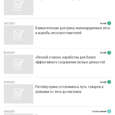
СУШКА ДРЕВЕСИНЫ
ПЕРСОНЫ
КОНТАКТЫ
РЕКЛАМА
ПРОИЗВОДСТВО ДРЕВЕСНЫХ ПЛИТ
МОБИЛЬНЫЕ ВЫСТАВКИ
РЕКЛАМА НА САЙТЕ
ДЕРЕВЯННОЕ ДОМОСТРОЕНИЕ
ОФИЦИАЛЬНЫЕ ДЕЛЕГАЦИИ
24.11.2023
Эколайф
Климатическая доктрина, малонарушенные леса
ПРОИЗВОДСТВО МЕБЕЛИ
ПРИОРИТЕТНЫЕ ИНВЕСТПРОЕКТЫ
и жалобы лесозаготовителей
БИОЭНЕРГЕТИКА
RUSSIAN FORESTRY REVIEW
ЦБП
ГАЗЕТА ЛЕСПРОМФОРУМ
06.10.2023
Эколайф
ИНСТРУМЕНТ И МАТЕРИАЛЫ
БИБЛИОТЕКА СПЕЦИАЛИСТА
«Лесной эталон». наработки для более
эффективного сохранения лесных ценностей
01.09.2023
Эколайф
Ритейлу нужно отслеживать путь товаров и
упаковки от леса до магазина
16.06.2023
В центре внимания