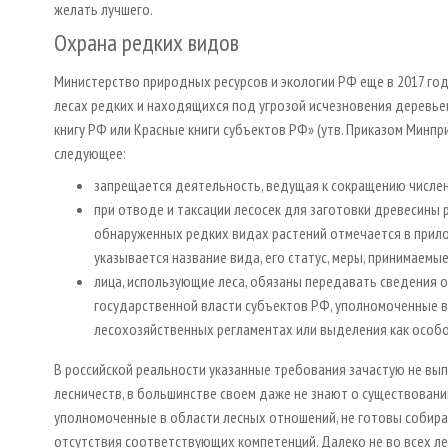
желать лучшего.
Охрана редких видов
Министерство природных ресурсов и экологии РФ еще в 2017 го
лесах редких и находящихся под угрозой исчезновения деревьев,
книгу РФ или Красные книги субъектов РФ» (утв. Приказом Минпр
следующее:
запрещается деятельность, ведущая к сокращению числен
при отводе и таксации лесосек для заготовки древесины
обнаруженных редких видах растений отмечается в прило
указывается название вида, его статус, меры, принимаемы
лица, использующие леса, обязаны передавать сведения 
государственной власти субъектов РФ, уполномоченные в 
лесохозяйственных регламентах или выделения как особо 
В российской реальности указанные требования зачастую не вып
лесничеств, в большинстве своем даже не знают о существовани
уполномоченные в области лесных отношений, не готовы собират
отсутствия соответствующих компетенций. Далеко не во всех л