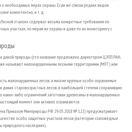
я о необходимых мерах охраны. Если же списки редких видов
лне компетентно, и т. д.
«Лесной эталон» содержат весьма конкретные требования по
ных участках, по мерам их охраны и даже по их мониторингу с
ироды
са дикой природы (это название предложено директором ЦЭПЛ РАН,
акже называют малонарушенными лесными территориями (МЛТ) или
сть малонарушенных лесов, а многие крупные особо охраняемые
я диких старовозрастных лесов, в наибольшей степени сохранивших
о каких-либо ограничений заготовки древесины в малонарушенных
в настоящий момент они активно осваиваются.
ена Приказом Минприроды РФ 29.03.2018 № 122) предусматривает
качестве особо защитных участков лесов (категории «заповедные
ты природного наследия»).