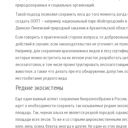
природоохранных и социальных организаций.
Такой подход позволил сохранить леса до того момента, когда 
создать ООПТ – например, национальный парк «Койгородский» в
Двинско-Пинежский природный заказник в Архангельской област
Если говорить о практической стороне вопроса, то добровольн
действий в случаях, если законодательство не уточняет, не по
Например, для сохранения краснокнижных видов в лесу сертифи
которые можно встретить на их лесном участке, разработать це
лесозаготовок, в том числе проинструктировать лесозаготовщик
животное, а также что делать при его обнаружении, допустим, 
местообитание редкого вида.
Редкие экосистемы
Еще один важный аспект сохранения биоразнообразия в России, 
идет о необходимости сохранять так называемые редкие экоси
площадь. Так, черная ольха не является редкой породой, одна
площади всех лесов. То же и со старыми широколиственными леса
клен, липа, осина, береза, иногда и другие. Ни один из этих видо