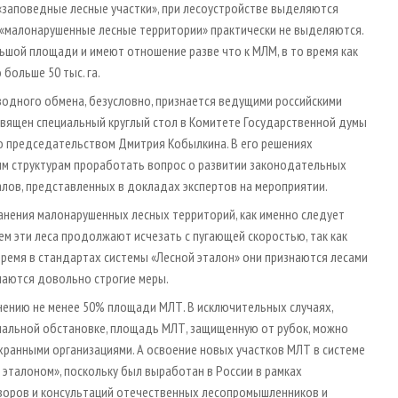
 «заповедные лесные участки», при лесоустройстве выделяются
и «малонарушенные лесные территории» практически не выделяются.
льшой площади и имеют отношение разве что к МЛМ, в то время как
ольше 50 тыс. га.
одного обмена, безусловно, признается ведущими российскими
освящен специальный круглый стол в Комитете Государственной думы
о председательством Дмитрия Кобылкина. В его решениях
м структурам проработать вопрос о развитии законодательных
алов, представленных в докладах экспертов на мероприятии.
ранения малонарушенных лесных территорий, как именно следует
м эти леса продолжают исчезать с пугающей скоростью, так как
 время в стандартах системы «Лесной эталон» они признаются лесами
маются довольно строгие меры.
нению не менее 50% площади МЛТ. В исключительных случаях,
циальной обстановке, площадь МЛТ, защищенную от рубок, можно
хранными организациями. А освоение новых участков МЛТ в системе
эталоном», поскольку был выработан в России в рамках
оворов и консультаций отечественных лесопромышленников и