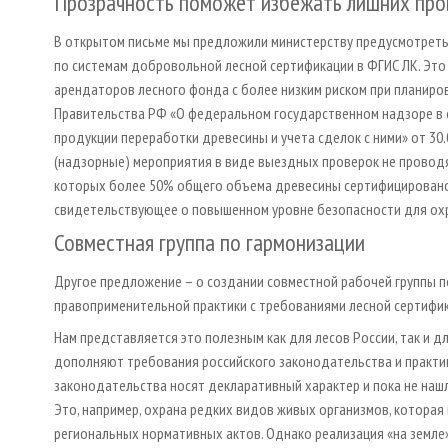
Прозрачность поможет избежать лишних про
В открытом письме мы предложили министерству предусмотреть
по системам добровольной лесной сертификации в ФГИС ЛК. Эт
арендаторов лесного фонда с более низким риском при планиро
Правительства РФ «О федеральном государственном надзоре в 
продукции переработки древесины и учета сделок с ними» от 30.
(надзорные) мероприятия в виде выездных проверок не проводят
которых более 50% общего объема древесины сертифицировано 
свидетельствующее о повышенном уровне безопасности для охр
Совместная группа по гармонизации
Другое предложение – о создании совместной рабочей группы п
правоприменительной практики с требованиями лесной сертифик
Нам представляется это полезным как для лесов России, так и 
дополняют требования российского законодательства и практик
законодательства носят декларативный характер и пока не наш
Это, например, охрана редких видов живых организмов, котора
региональных нормативных актов. Однако реализация «на земле