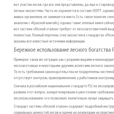
вот участки лесов, где все они представлены, да еще и старовозр
лесные экосистемы. Часть их охраняется в составе ООПТ, однако
живых организмов, не занимается никто. Есть такое понятие «зе
аналогии с «Красной книгой»), однако такие зеленые книги сейч
вот система «Лесной эталон» требует от лесозаготовителей выде
полностью. Полный перечень этих экосистем в стандартах «Лесно
указаны все известные источники информации.
Бережное использование лесного богатства 
Примерно такая же ситуация, как с редкими видами и малонаруше
лесозаготовках и некоторыми другими аспектами лесного закон
То есть требования законодательства не подкреплены системо
отсутствует контроль правоприменения, у работников контроли
Сначала в российском национальном стандарте FSC по лесоуправ
развили этот вопрос, конкретизировали и ужесточили требовани
лесопользованием, что позволило значительно лучше защищать 
Стандарт системы «Лесной эталон» содержит подробный инстру
социальных ценностей лесов и оценке их реализации на практике