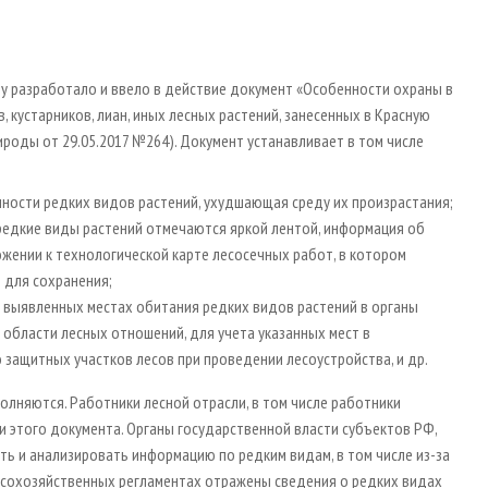
ду разработало и ввело в действие документ «Особенности охраны в
 кустарников, лиан, иных лесных растений, занесенных в Красную
ироды от 29.05.2017 №264). Документ устанавливает в том числе
ности редких видов растений, ухудшающая среду их произрастания;
 редкие виды растений отмечаются яркой лентой, информация об
жении к технологической карте лесосечных работ, в котором
е для сохранения;
о выявленных местах обитания редких видов растений в органы
области лесных отношений, для учета указанных мест в
защитных участков лесов при проведении лесоустройства, и др.
олняются. Работники лесной отрасли, в том числе работники
и этого документа. Органы государственной власти субъектов РФ,
ь и анализировать информацию по редким видам, в том числе из-за
есохозяйственных регламентах отражены сведения о редких видах