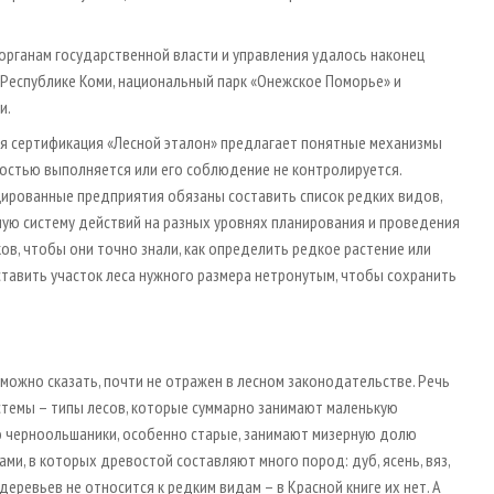
органам государственной власти и управления удалось наконец
 Республике Коми, национальный парк «Онежское Поморье» и
и.
ая сертификация «Лесной эталон» предлагает понятные механизмы
лностью выполняется или его соблюдение не контролируется.
цированные предприятия обязаны составить список редких видов,
лую систему действий на разных уровнях планирования и проведения
ов, чтобы они точно знали, как определить редкое растение или
оставить участок леса нужного размера нетронутым, чтобы сохранить
можно сказать, почти не отражен в лесном законодательстве. Речь
стемы – типы лесов, которые суммарно занимают маленькую
ко черноольшаники, особенно старые, занимают мизерную долю
ми, в которых древостой составляют много пород: дуб, ясень, вяз,
в деревьев не относится к редким видам – в Красной книге их нет. А