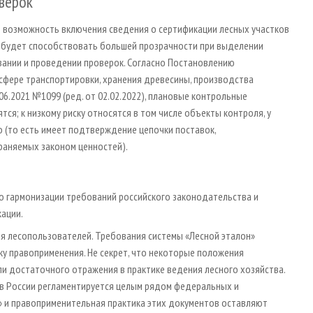
верок
 возможность включения сведения о сертификации лесных участков
о будет способствовать большей прозрачности при выделении
вании и проведении проверок. Согласно Постановлению
сфере транспортировки, хранения древесины, производства
06.2021 №1099 (ред. от 02.02.2022), плановые контрольные
ся; к низкому риску относятся в том числе объекты контроля, у
(то есть имеет подтверждение цепочки поставок,
аняемых законом ценностей).
о гармонизации требований российского законодательства и
ации.
для лесопользователей. Требования системы «Лесной эталон»
у правоприменения. Не секрет, что некоторые положения
ли достаточного отражения в практике ведения лесного хозяйства.
я в России регламентируется целым рядом федеральных и
» и правоприменительная практика этих документов оставляют