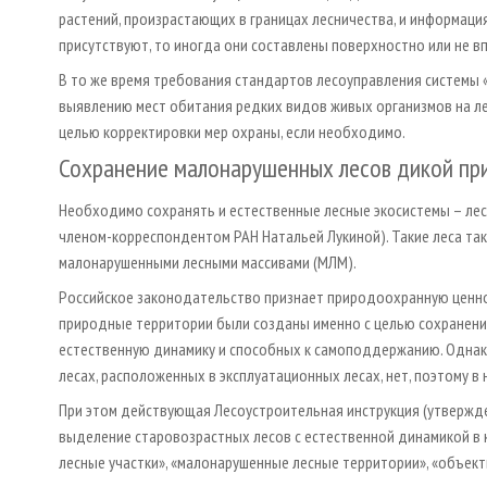
растений, произрастающих в границах лесничества, и информаци
присутствуют, то иногда они составлены поверхностно или не впо
В то же время требования стандартов лесоуправления системы 
выявлению мест обитания редких видов живых организмов на лес
целью корректировки мер охраны, если необходимо.
Сохранение малонарушенных лесов дикой пр
Необходимо сохранять и естественные лесные экосистемы – ле
членом-корреспондентом РАН Натальей Лукиной). Такие леса т
малонарушенными лесными массивами (МЛМ).
Российское законодательство признает природоохранную ценно
природные территории были созданы именно с целью сохранени
естественную динамику и способных к самоподдержанию. Однак
лесах, расположенных в эксплуатационных лесах, нет, поэтому 
При этом действующая Лесоустроительная инструкция (утвержд
выделение старовозрастных лесов с естественной динамикой в 
лесные участки», «малонарушенные лесные территории», «объек