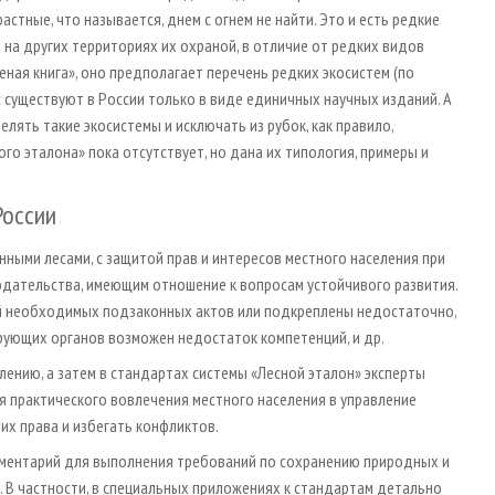
астные, что называется, днем с огнем не найти. Это и есть редкие
 на других территориях их охраной, в отличие от редких видов
леная книга», оно предполагает перечень редких экосистем (по
ас существуют в России только в виде единичных научных изданий. А
лять такие экосистемы и исключать из рубок, как правило,
го эталона» пока отсутствует, но дана их типология, примеры и
России
нными лесами, с защитой прав и интересов местного населения при
одательства, имеющим отношение к вопросам устойчивого развития.
й необходимых подзаконных актов или подкреплены недостаточно,
рующих органов возможен недостаток компетенций, и др.
лению, а затем в стандартах системы «Лесной эталон» эксперты
я практического вовлечения местного населения в управление
их права и избегать конфликтов.
ментарий для выполнения требований по сохранению природных и
. В частности, в специальных приложениях к стандартам детально