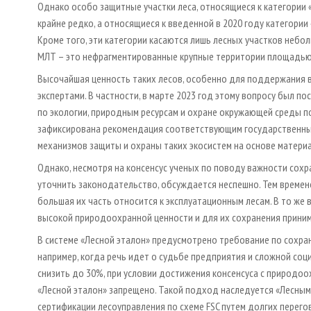
Однако особо защитные участки леса, относящиеся к категории
крайне редко, а относящиеся к введенной в 2020 году категори
Кроме того, эти категории касаются лишь лесных участков небо
МЛТ – это нефрагментированные крупные территории площадью б
Высочайшая ценность таких лесов, особенно для поддержания в
экспертами. В частности, в марте 2023 год этому вопросу был п
по экологии, природным ресурсам и охране окружающей среды п
зафиксирована рекомендация соответствующим государственны
механизмов защиты и охраны таких экосистем на основе матери
Однако, несмотря на консенсус ученых по поводу важности сох
уточнить законодательство, обсуждается неспешно. Тем времене
большая их часть относится к эксплуатационным лесам. В то же
высокой природоохранной ценности и для их сохранения прини
В системе «Лесной эталон» предусмотрено требование по сохра
например, когда речь идет о судьбе предприятия и сложной со
снизить до 30%, при условии достижения консенсуса с природоо
«Лесной эталон» запрещено. Такой подход наследуется «Лесным 
сертификации лесоуправления по схеме FSC путем долгих перег