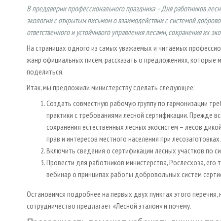
В преддверии профессионального праздника – Дня работников лесн
экологии с открытым письмом о взаимодействии с системой доброво
ответственного и устойчивого управления лесами, сохранения их э
На страницах одного из самых уважаемых и читаемых профессио
жанр официальных писем, рассказать о предложениях, которые м
поделиться.
Итак, мы предложили министерству сделать следующее:
Создать совместную рабочую группу по гармонизации тр
практики с требованиями лесной сертификации. Прежде вс
сохранения естественных лесных экосистем – лесов дико
прав и интересов местного населения при лесозаготовках.
Включить сведения о сертификации лесных участков по с
Провести для работников министерства, Рослесхоза, ег
вебинар о принципах работы добровольных систем сертиф
Остановимся подробнее на первых двух пунктах этого перечня, 
сотрудничество предлагает «Лесной эталон» и почему.