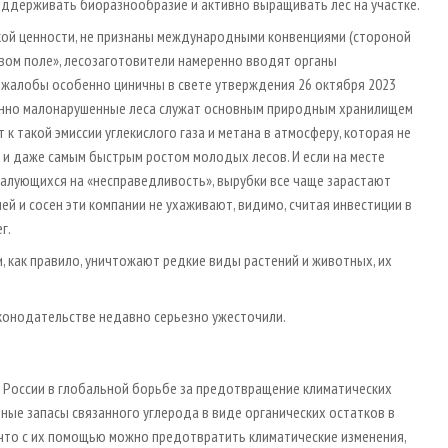
оддерживать биоразнообразие и активно выращивать лес на участке.
кой ценности, не признаны международными конвенциями (стороной
овом поле», лесозаготовители намеренно вводят органы
 жалобы особенно циничны в свете утверждения 26 октября 2023
енно малонарушенные леса служат основным природным хранилищем
к такой эмиссии углекислого газа и метана в атмосферу, которая не
и даже самым быстрым ростом молодых лесов. И если на месте
жалующихся на «несправедливость», вырубки все чаще зарастают
й и сосен эти компании не ухаживают, видимо, считая инвестиции в
г.
, как правило, уничтожают редкие виды растений и животных, их
аконодательстве недавно серьезно ужесточили.
 России в глобальной борьбе за предотвращение климатических
ные запасы связанного углерода в виде органических остатков в
 что с их помощью можно предотвратить климатические изменения,