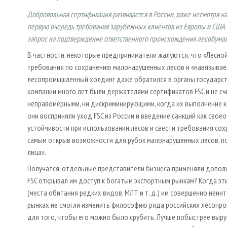
Добровольная сертификация развивается в России, даже несмотря на
первую очередь требования зарубежных клиентов из Европы и США. В
запрос на подтверждение ответственного происхождения лесобумажны
В частности, некоторые предприниматели жалуются, что «Лесн
требования по сохранению малонарушенных лесов и «навязывае
лесопромышленный холдинг даже обратился в органы государств
компании много лет были держателями сертификатов FSC и не с
неправомерными, ни дискриминирующими, когда их выполнение к
они восприняли уход FSC из России и введение санкций как сво
устойчивости при использовании лесов и свести требования сох
самым открыв возможности для рубок малонарушенных лесов, пок
лица».
Получатся, отдельные представители бизнеса применяли допол
FSC открывал им доступ к богатым экспортным рынкам? Когда эт
(места обитания редких видов, МЛТ и т. д.) им совершенно неин
рынках не смогли изменить философию ряда российских лесопро
для того, чтобы его можно было срубить. Лучше побыстрее выруби