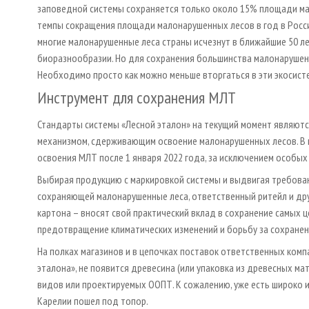
заповедной системы сохраняется только около 15% площади мал
темпы сокращения площади малонарушенных лесов в год в России 
многие малонарушенные леса страны исчезнут в ближайшие 50 лет
биоразнообразии. Но для сохранения большинства малонарушенн
Необходимо просто как можно меньше вторгаться в эти экосисте
Инструмент для сохранения МЛТ
Стандарты системы «Лесной эталон» на текущий момент являют
механизмом, сдерживающим освоение малонарушенных лесов. В 
освоения МЛТ после 1 января 2022 года, за исключением особых 
Выбирая продукцию с маркировкой системы и выдвигая требова
сохраняющей малонарушенные леса, ответственный ритейл и дру
картона – вносят свой практический вклад в сохранение самых ц
предотвращение климатических изменений и борьбу за сохране
На полках магазинов и в цепочках поставок ответственных ком
эталона», не появится древесина (или упаковка из древесных ма
видов или проектируемых ООПТ. К сожалению, уже есть широко 
Карелии пошел под топор.