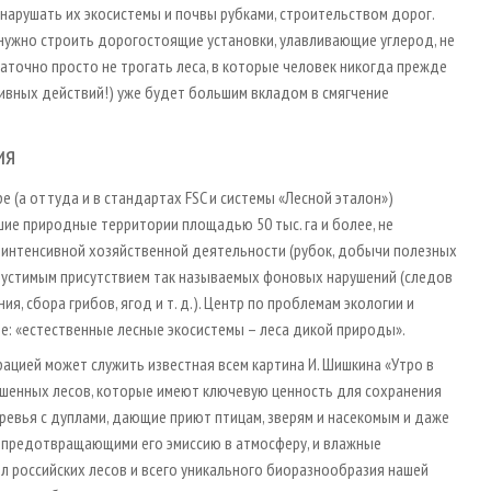
е нарушать их экосистемы и почвы рубками, строительством дорог.
е нужно строить дорогостоящие установки, улавливающие углерод, не
аточно просто не трогать леса, в которые человек никогда прежде
тивных действий!) уже будет большим вкладом в смягчение
ия
 (а оттуда и в стандартах FSC и системы «Лесной эталон»)
е природные территории площадью 50 тыс. га и более, не
 интенсивной хозяйственной деятельности (рубок, добычи полезных
допустимым присутствием так называемых фоновых нарушений (следов
, сбора грибов, ягод и т. д.). Центр по проблемам экологии и
е: «естественные лесные экосистемы – леса дикой природы».
рацией может служить известная всем картина И. Шишкина «Утро в
ушенных лесов, которые имеют ключевую ценность для сохранения
ревья с дуплами, дающие приют птицам, зверям и насекомым и даже
, предотвращающими его эмиссию в атмосферу, и влажные
л российских лесов и всего уникального биоразнообразия нашей