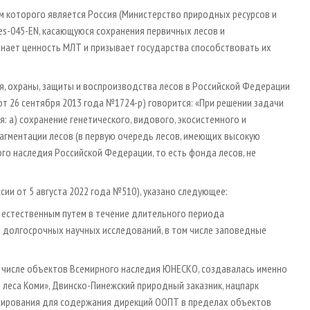
м которого является Россия (Министерство природных ресурсов и
s-045-EN, касающуюся сохранения первичных лесов и
знает ценность МЛТ и призывает государства способствовать их
ия, охраны, защиты и воспроизводства лесов в Российской Федерации
от 26 сентября 2013 года №1724-р) говорится: «При решении задачи
: а) сохранение генетического, видового, экосистемного и
агментации лесов (в первую очередь лесов, имеющих высокую
го наследия Российской Федерации, то есть фонда лесов, не
ии от 5 августа 2022 года №510), указано следующее:
 естественным путем в течение длительного периода
м долгосрочных научных исследований, в том числе заповедные
м числе объектов Всемирного наследия ЮНЕСКО, создавалась именно
леса Коми», Двинско-Пинежский природный заказник, нацпарк
нсирования для содержания дирекций ООПТ в пределах объектов