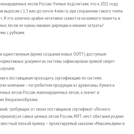
онарушенных лесов России. Ученые подсчитали, что к 2021 году
выросли с 1,5 млн до почти 4 млн га, при сохранении такого темпа
. И это, конечно, крайне негативно скажется на климате планеты и
ых лесов не нужны никакие дирекции и никакие затраты!
мы с рубками.
ся единственным (кроме создания новых ООПТ) доступным
нормативных документах системы зафиксирован прямой запрет
случаев.
ния к поставщикам проходить сертификацию по системе,
гие компании – потребители продукции из древесины, бумаги и
енных лесов России, малонарушенных лесов, а значит, в
ние биоразнообразия.
паний, требующих от своих поставщиков сертификат «Лесного
териалов) из самых ценных лесов России, МЛТ, мест обитания редких
известный плохой пример – проектируемый заказник «Максимъярви» в