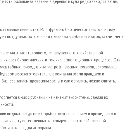
где есть большие вываленные деревья и куда редко заходят люди,
.
ют главной ценностью МЛТ функцию биотического насоса: в силу
у из воздушных потоков над океанами вглубь материков, за счет чего
ранении в них эталонного, не нарушенного хозяйственной
ия всех биологических, в том числе эволюционных, процессов. Эти
масштабных природных катастроф – лесных пожаров, ветровалов,
Недаром лесозаготовительные компании всеми правдами и
 бизнеса запасы древесины сосны и ели остались, можно считать,
вторгнется в них с рубками и не изменит экосистемы, сделав их
ьности.
ении водных ресурсов и борьбе с опустыниванием и прошедшего в
ставить карту естественных, малонарушенных хозяйственной
аботать меры для их охраны.