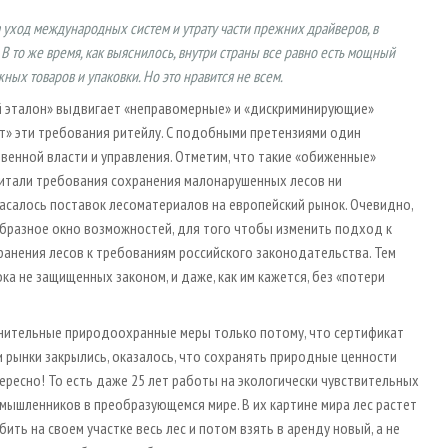
 уход международных систем и утрату части прежних драйверов, в
 то же время, как выяснилось, внутри страны все равно есть мощный
х товаров и упаковки. Но это нравится не всем.
ой эталон» выдвигает «неправомерные» и «дискриминирующие»
т» эти требования ритейлу. С подобными претензиями один
енной власти и управления. Отметим, что такие «обиженные»
читали требования сохранения малонарушенных лесов ни
асалось поставок лесоматериалов на европейский рынок. Очевидно,
еобразное окно возможностей, для того чтобы изменить подход к
ранения лесов к требованиям российского законодательства. Тем
а не защищенных законом, и даже, как им кажется, без «потери
нительные природоохранные меры только потому, что сертификат
и рынки закрылись, оказалось, что сохранять природные ценности
тересно! То есть даже 25 лет работы на экологически чувствительных
мышленников в преобразующемся мире. В их картине мира лес растет
ть на своем участке весь лес и потом взять в аренду новый, а не