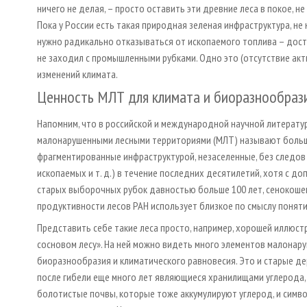
ничего не делая, – просто оставить эти древние леса в покое, н
Пока у России есть такая природная зеленая инфраструктура, н
нужно радикально отказываться от ископаемого топлива – дост
не заходил с промышленными рубками. Одно это (отсутствие ак
изменений климата.
Ценность МЛТ для климата и биоразнообраз
Напомним, что в российской и международной научной литературе
малонарушенными лесными территориями (МЛТ) называют больши
фрагментированные инфраструктурой, незаселенные, без следов
ископаемых и т. д.) в течение последних десятилетий, хотя с 
старых выборочных рубок давностью больше 100 лет, сенокошения
продуктивности лесов РАН использует близкое по смыслу поняти
Представить себе такие леса просто, например, хорошей иллюст
сосновом лесу». На ней можно видеть много элементов малонар
биоразнообразия и климатического равновесия. Это и старые де
после гибели еще много лет являющиеся хранилищами углерода
болотистые почвы, которые тоже аккумулируют углерод, и симво