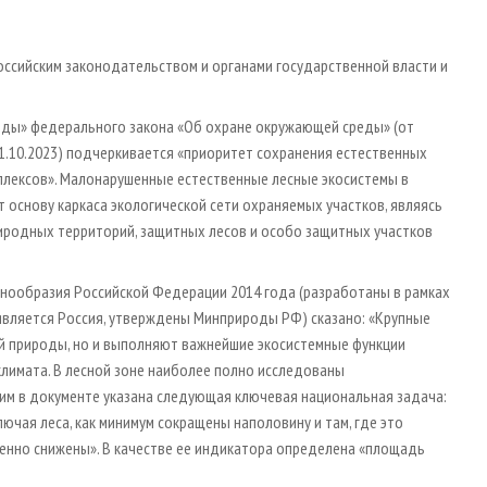
оссийским законодательством и органами государственной власти и
еды» федерального закона «Об охране окружающей среды» (от
у с 01.10.2023) подчеркивается «приоритет сохранения естественных
плексов». Малонарушенные естественные лесные экосистемы в
т основу каркаса экологической сети охраняемых участков, являясь
иродных территорий, защитных лесов и особо защитных участков
азнообразия Российской Федерации 2014 года (разработаны в рамках
является Россия, утверждены Минприроды РФ) сказано: «Крупные
й природы, но и выполняют важнейшие экосистемные функции
климата. В лесной зоне наиболее полно исследованы
тим в документе указана следующая ключевая национальная задача:
лючая леса, как минимум сокращены наполовину и там, где это
енно снижены». В качестве ее индикатора определена «площадь