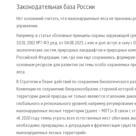
Законодательная база России
Нет оснований считать, что малонарушенные леса не признаны р
управления.
Например, в статье «Основные принципы охраны окружающей ср
10.01.2002 №7-ФЗ, ред. от 04.08.2023, с изм. и доп. вступ. в сил
экологических систем, природных ландшафтов и природных ком
Российской Федерации, там, где они еще сохранились, формирую
основным ресурсом для развития системы особо охраняемых пр
леса.
В Стратегии и Плане действий по сохранения биологического р
Конвенции по сохранению биоразнообразия, стороной которой 
территории дикой природы не только являются эталонами дико
глобального и регионального уровней, например регулирование 
малонарушенные лесные территории (далее – МЛТ)». В связи с э
«К 2020 году темпы утраты всех естественных мест обитания, вк
необходимо, прекращены, а деградация и фрагментация существ
малонарушенных лесных территорий».