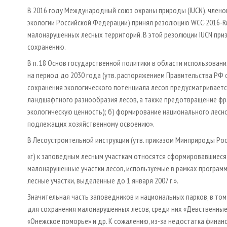
В 2016 году Международный союз охраны природы (IUCN), члено
экологии Российской Федерации) принял резолюцию WCC-2016-Re
малонарушенных лесных территорий. В этой резолюции IUCN при
сохранению.
В п. 18 Основ государственной политики в области использован
на период до 2030 года (утв. распоряжением Правительства РФ 
сохранения экологического потенциала лесов предусматривается
ландшафтного разнообразия лесов, а также предотвращение фр
экологическую ценность); б) формирование национального лесно
подлежащих хозяйственному освоению».
В Лесоустроительной инструкции (утв. приказом Минприроды Росс
«г) к заповедным лесным участкам относятся сформировавшиеся
малонарушенные участки лесов, используемые в рамках програм
лесные участки, выделенные до 1 января 2007 г.».
Значительная часть заповедников и национальных парков, в то
для сохранения малонарушенных лесов, среди них «Девственные 
«Онежское поморье» и др. К сожалению, из-за недостатка фина