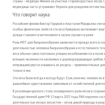
страны – медведи. Именно на участках старовозрастных лесов, 
медведицы часто устраивают берлоги для рождения потомства
Что говорит наука
Российские физики Виктор Горшков и Анастасия Макарьева счита
особых физических свойств эти леса буквально вытягивают влаг
дожди становятся интенсивнее и засухи случаются реже.
Роль МЛТ для биоразнообразия заключается прежде всего в сох
деятельностью человека биоразнообразия и естественного течен
леса обычно самостоятельно успешно возобновляются и после 
вспышек численности насекомых и дереворазрушающих грибов. 
неправдами рвутся осваивать их ресурсы – привлекательные для
только в них.
Эти леса были всегда и всегда будут. Если, конечно, человек не 
дальнейшее существование зависимым от хозяйственной деятел
В резолюции круглого стола, посвященного роли лесов в сохран
Государственной думе РФ 13 марта 2023 года, РАН поручено со
деятельностью лесных экосистем – лесов дикой природы и разр