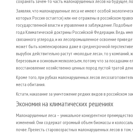
сохранять зачем-то часть малонарушенных лесов на будущее, п
Заявляя, что малонарушенные леса не имеют особой экологичес
которых Россия остается) или «не отражены в российском прав
государственной власти и управления в заблуждение. Подобные
года Климатической доктрины Российской Федерации. Ведь им
связанного углерода, и их лесопромышленное освоение приведет 
может быть компенсирована даже в среднесрочной перспективе 
вырубок действительно растут «молодые леса», то у компаний, 
березовым и осиновым мелколесьем, потому что за посадками еле
восстановление хозяйственно ценных пород пустой тратой дене
Кроме того, при рубках малонарушенных лесов лесозаготовители
места обитания.
Кстати, наказание за уничтожение редких видов в российском з
Экономия на климатических решениях
Малонарушенные леса – уникальное конкурентное преимущество
изменений. Они содержат огромный объем биомассы и колоссаль
почве. Прелесть старовозрастных малонарушенных лесов в том,