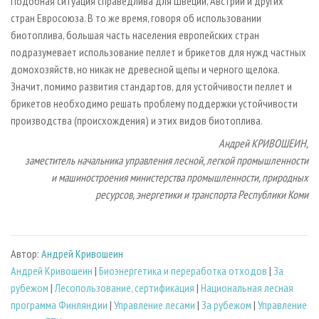
Подобная ситуация справедлива для Швеции, Австрии и других
стран Евросоюза. В то же время, говоря об использовании
биотоплива, большая часть населения европейских стран
подразумевает использование пеллет и брикетов для нужд частных
домохозяйств, но никак не древесной щепы и черного щелока.
Значит, помимо развития стандартов, для устойчивости пеллет и
брикетов необходимо решать проблему поддержки устойчивости
производства (происхождения) и этих видов биотоплива.
Андрей КРИВОШЕИН,
заместитель начальника управления лесной, легкой промышленности
и машиностроения министерства промышленности, природных
ресурсов, энергетики и транспорта Республики Коми
Автор:
Андрей Кривошеин
Андрей Кривошеин
|
Биoэнергетика и переработка отходов
|
За
рубежом
|
Лесопользование, сертификация
|
Национальная лесная
программа Финляндии
|
Управление лесами
|
За рубежом
|
Управление