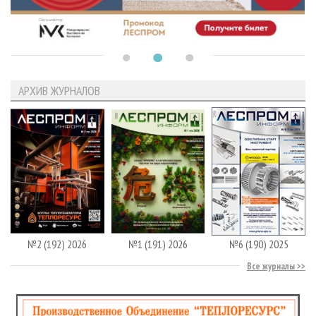
АРХИВ ЖУРНАЛОВ
№2 (192) 2026
№1 (191) 2026
№6 (190) 2025
Все журналы