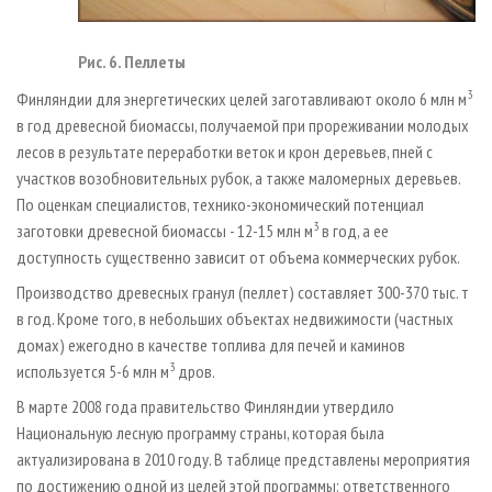
Рис. 6. Пеллеты
3
Финляндии для энергетических целей заготавливают около 6 млн м
в год древесной биомассы, получаемой при прореживании молодых
лесов в результате переработки веток и крон деревьев, пней с
участков возобновительных рубок, а также маломерных деревьев.
По оценкам специалистов, технико-экономический потенциал
3
заготовки древесной биомассы - 12-15 млн м
в год, а ее
доступность существенно зависит от объема коммерческих рубок.
Производство древесных гранул (пеллет) составляет 300-370 тыс. т
в год. Кроме того, в небольших объектах недвижимости (частных
домах) ежегодно в качестве топлива для печей и каминов
3
используется 5-6 млн м
дров.
В марте 2008 года правительство Финляндии утвердило
Национальную лесную программу страны, которая была
актуализирована в 2010 году. В таблице представлены мероприятия
по достижению одной из целей этой программы: ответственного