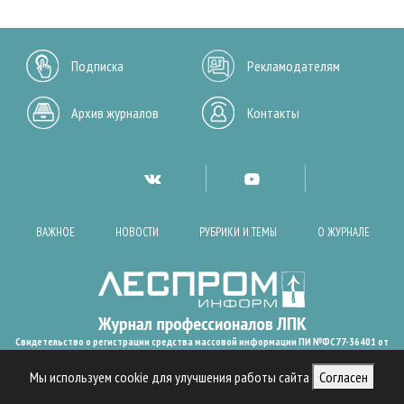
Подписка
Рекламодателям
Архив журналов
Контакты
ВАЖНОЕ
НОВОСТИ
РУБРИКИ И ТЕМЫ
О ЖУРНАЛЕ
Свидетельство о регистрации средства массовой информации ПИ №ФС77-36401 от
28.05.2009
Леспроминформ. 2002 - 2022
Мы используем cookie для улучшения работы сайта
Согласен