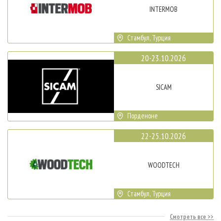
INTERMOB
Стамбул, Турция
20-23.10.2026
SICAM
Порденоне
22-25.10.2026
WOODTECH
Стамбул, Турция
Смотреть все