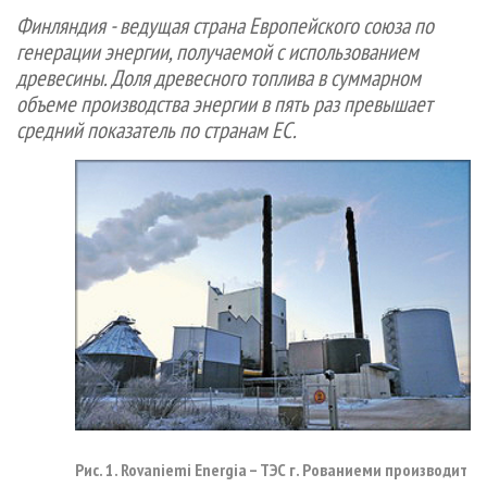
СУШКА ДРЕВЕСИНЫ
ПЕРСОНЫ
КОНТАКТЫ
РЕКЛАМА
Финляндия - ведущая страна Европейского союза по
генерации энергии, получаемой с использованием
ПРОИЗВОДСТВО ДРЕВЕСНЫХ ПЛИТ
МОБИЛЬНЫЕ ВЫСТАВКИ
РЕКЛАМА НА САЙТЕ
древесины. Доля древесного топлива в суммарном
ДЕРЕВЯННОЕ ДОМОСТРОЕНИЕ
ОФИЦИАЛЬНЫЕ ДЕЛЕГАЦИИ
объеме производства энергии в пять раз превышает
ПРОИЗВОДСТВО МЕБЕЛИ
ПРИОРИТЕТНЫЕ ИНВЕСТПРОЕКТЫ
средний показатель по странам ЕС.
БИОЭНЕРГЕТИКА
RUSSIAN FORESTRY REVIEW
ЦБП
ГАЗЕТА ЛЕСПРОМФОРУМ
ИНСТРУМЕНТ И МАТЕРИАЛЫ
БИБЛИОТЕКА СПЕЦИАЛИСТА
Рис. 1. Rovaniemi Energia – ТЭС г. Рованиеми производит