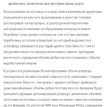
древесина, сложенная для просушки вдоль дорог
Использование лесосечных отходов, пней и маломерной древесины,
получаемой в результате прореживания, в качестве топлива
рассматривается как процесс, в долгосрочной перспективе
нейтральный по влиянию на образование углерода и климат.
Подобная точка зрения основана на том, что при сжигании
порубочных остатков углекислый газ, который выделяется в
атмосферу, связывается растущим древостоем. Вместе с тем от
продолжительности периода мониторинга зависит пропорция
расчетного сокращения объема выбросов по отношению к объему
выработанной энергии.
В результате реализации Лесной программы объем углерода,
поглощенного лесами и почвой, сократится по сравнению с текущим
показателем. Вместе с тем прирост древостоя будет превышать
даже максимальные объемы рубок, поэтому леса по-прежнему будут
выполнять функцию депонирования углерода; увеличение объемов
заготовки лесосечных отходов также не окажет заметного влияния
на эту функцию. По расчетам НИИ леса Финляндии Metla, сокращение