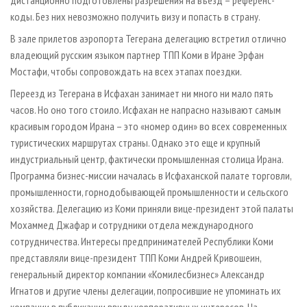
коды. Без них невозможно получить визу и попасть в страну.
В зале прилетов аэропорта Тегерана делегацию встретил отлично
владеющий русским языком парт­нер ТПП Коми в Иране Эрфан
Мостафи, чтобы сопровождать на всех этапах поездки.
Переезд из Тегерана в Исфахан занимает ни много ни мало пять
часов. Но оно того стоило. Исфахан не напрасно называют самым
красивым городом Ирана – это «номер один» во всех современных
туристических маршрутах страны. Однако это еще и крупный
индустриальный центр, фактически промышленная столица Ирана.
Программа бизнес-миссии началась в Исфаханской палате торговли,
промышленности, горнодобывающей промышленности и сельского
хозяйства. Делегацию из Коми приняли вице-президент этой палаты
Мохаммед Джафар и сотрудники отдела международного
сотрудничества. Интересы предпринимателей Республики Коми
представляли вице-президент ТПП Коми Андрей Кривошеин,
генеральный директор компании «Комилесбизнес» Александр
Игнатов и другие члены делегации, попросившие не упоминать их
компании в публикации ввиду корпоративных интересов. На