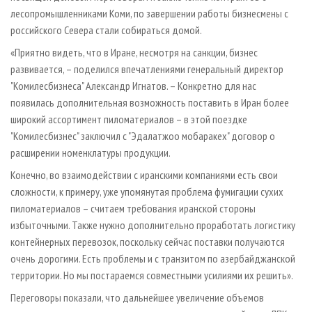
лесопромышленниками Коми, по завершении работы бизнесмены с
российского Севера стали собираться домой.
«Приятно видеть, что в Иране, несмотря на санкции, бизнес
развивается, – поделился впечатлениями генеральный директор
"Комилесбизнеса" Александр Игнатов. – Конкретно для нас
появилась дополнительная возможность поставить в Иран более
широкий ассортимент пиломатериалов – в этой поездке
"Комилесбизнес" заключил с "Эдалатжоо мобаракех" договор о
расширении номенклатуры продукции.
Конечно, во взаимодействии с иранскими компаниями есть свои
сложности, к примеру, уже упомянутая проблема фумигации сухих
пиломатериалов – считаем требования иранской стороны
избыточными. Также нужно дополнительно проработать логистику
контейнерных перевозок, поскольку сейчас поставки получаются
очень дорогими. Есть проблемы и с транзитом по азербайджанской
территории. Но мы постараемся совместными усилиями их решить».
Переговоры показали, что дальнейшее увеличение объемов