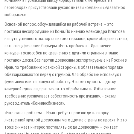
переговорах присутствовали руководители компании «Эдалатжоо
мобаракех».
Основной вопрос, обсуждавшийся на рабочей встрече, – это
поставки лесопродукции из Коми. По мнению Александра Игнатова,
на пути успешного экспорта пиломатериалов, кроме общеизвестных,
есть специфические барьеры. «Есть проб­лема – Иран менее
конкурентоспособен по сравнению с другими странами в плане
поставок доски. Все партии древесины, экспортируемые из России в
Иран, по требованию иранской стороны, в обязательном порядке
обеззараживаются перед отгрузкой. Для обработки используют
фумигацию или тепловую обработку. Это же глупость – доску
камерной сушки еще раз зачем-то обрабатывать. Избыточное
требование увеличивает себестоимость продукции», – сказал
руководитель «Комилесбизнеса».
«Еще одна проблема – Иран требует производить окорку
лиственной круглой древесины, чего другие страны не просят. И это
тоже снижает интерес поставлять сюда древесину», – считает
Александр Игнатов. Мохаммед Джафар пообещал довести