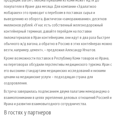
продукции. Вагон с пиломатериалами из Коми может идти до
покупателя в Иране два месяца. Для компании «Эдалатжоо
мобаракех» это приводит к перебоям в поставках сырья и
выведеннию из оборота, фактически «замораживанию», десятков
миллионов рублей. «У нас есть собственный железнодорожный
контейнерный терминал, давайте перейдем на поставки
пиломатериалов в Иран контейнерами, они идут в два раза быстрее
обычного ж/д вагона, а обратно в Россию в этих контейнерах можно
везти, например, цемент», – предложил Александр Игнатов.
Кроме возможности поставок в Республику Коми товаров из Ирана,
на переговорах обсудили перс­пективы медицинского туризма. Иран с
его высокими стандартами медицинских исследований и низкими
ценами на медицинские услуги – подходящая страна для
оздоровления.
Встреча завершилась подписанием двумя палатами меморандума о
взаимопонимании в целях укрепления деловых отношений Россией и
Ирана и развития взаимовыгодного сотрудничества.
В гостях у партнеров