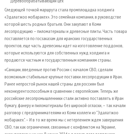
Деревообрабатывающий цех
Следующей точкой маршрута стала промплощадка холдинга
«Эдалатжоо мобаракех». Это семейная компания, в руководстве
которой шесть родных братьев. Они закупают в Коми
лесопродукцию – пиломатериалы и древесные плиты. Часть товара
поставляется по госзаказам для иранских государственных
проектов, еще часть древесины идет на изготовление поддонов,
которые используются для собственных нужд холдинга и
продаются частным и государственным компаниям страны.
«Санкции, введенные против России с началом СВО, сделали
возможным стабильные крупные поставки лесопродукции в Иран.
Ранее непростой рынок нашей страны для россиян был
неконкурентоспособным в сравнении с европейским. Теперь же
российские лесопромышленники стали активно поставлять в Иран
бумагу, фанеру и пиломатериалы без широкой огласки, – так начали
разговор с предпринимателями из Коми коллеги из "Эдалатжоо
мобаракех". – И в то же время мы с нетерпением ждем завершения
СВО, так как ограничения, связанные с конфликтом на Украине,