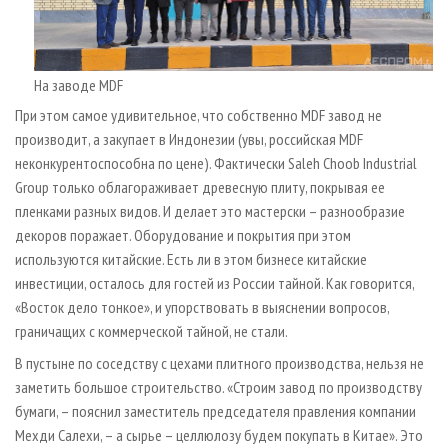
На заводе MDF
При этом самое удивительное, что собственно MDF завод не
производит, а закупает в Индонезии (увы, российская MDF
неконкурентоспособна по цене). Фактически Saleh Choob Industrial
Group только облагораживает древесную плиту, покрывая ее
пленками разных видов. И делает это мастерски – разнообразие
декоров поражает. Оборудование и покрытия при этом
используются китайские. Есть ли в этом бизнесе китайские
инвестиции, осталось для гостей из России тайной. Как говорится,
«Восток дело тонкое», и упорствовать в выяснении вопросов,
граничащих с коммерческой тайной, не стали.
В пустыне по соседству с цехами плитного производства, нельзя не
заметить большое строительство. «Строим завод по производству
бумаги, – пояснил заместитель председателя правления компании
Мехди Салехи, – а сырье – целлюлозу будем покупать в Китае». Это