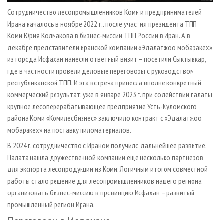
Сотрудничество лесопромышленников Коми и предпринимателей
Ирана началось в ноябре 2022 г., после участия президента ТПП
Коми Юрия Колмакова в бизнес-миссии ТПП России в Иран. А в
декабре представители иранской компании «Эдалатжоо мобаракех»
из города Исфахан нанесли ответный визит – посетили Сыктывкар,
где в частности провели деловые переговоры с руководством
республиканской ТПП. И эта встреча принесла вполне конкретный
коммерческий результат: уже в январе 2023 г. при содействии палаты
крупное лесоперерабатывающее предприятие Усть-Куломского
района Коми «Комилесбизнес» заключило контракт с «Эдалатжоо
мобаракех» на поставку пиломатериалов.
В 2024 г. сотрудничество с Ираном получило дальнейшее развитие.
Палата нашла дружественной компании еще несколько партнеров
для экспорта лесопродукции из Коми. Логичным итогом совместной
работы стало решение для лесопромышленников нашего региона
организовать бизнес-миссию в провинцию Исфахан – развитый
промышленный регион Ирана.