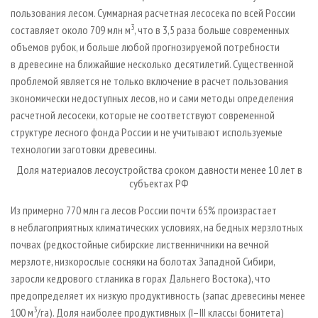
пользования лесом. Суммарная расчетная лесосека по всей России
3
составляет около 709 млн м
, что в 3,5 раза больше современных
объемов рубок, и больше любой прогнозируемой потребности
в древесине на ближайшие несколько десятилетий. Существенной
проблемой является не только включение в расчет пользования
экономически недоступных лесов, но и сами методы определения
расчетной лесосеки, которые не соответствуют современной
структуре лесного фонда России и не учитывают используемые
технологии заготовки древесины.
Доля материалов лесоустройства сроком давности менее 10 лет в
субъектах РФ
Из примерно 770 млн га лесов России почти 65% произрастает
в неблагоприятных климатических условиях, на бедных мерзлотных
почвах (редкостойные сибирские лиственничники на вечной
мерзлоте, низкорослые сосняки на болотах Западной Сибири,
заросли кедрового стланика в горах Дальнего Востока), что
предопределяет их низкую продуктивность (запас древесины менее
3
100 м
/га). Доля наиболее продуктивных (I–III классы бонитета)