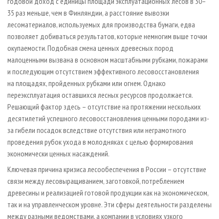
годовой доход с единицы площади эксплуатационных лесов в 30–
35 раз меньше, чем в Финляндии, а расстояние вывозки
лесоматериалов, используемых для производства бумаги, едва
позволяет добиваться результатов, которые немногим выше точки
окупаемости. Подобная смена ценных древесных пород
малоценными вызвана в основном масштабными рубками, пожарами
и последующим отсутствием эффективного лесовосстановления
на площадях, пройденных рубками или огнем. Однако
переэксплуатация оставшихся лесных ресурсов продолжается.
Решающий фактор здесь – отсутствие на протяжении нескольких
десятилетий успешного лесовосстановления ценными породами из-
за гибели посадок вследствие отсутствия или неграмотного
проведения рубок ухода в молодняках с целью формирования
экономически ценных насаждений.
Ключевая причина кризиса лесообеспечения в России – отсутствие
связи между лесовыращиванием, заготовкой, потреблением
древесины и реализацией готовой продукции как на экономическом,
так и на управленческом уровне. Эти сферы деятельности разделены
между разными ведомствами, а компании в условиях узкого