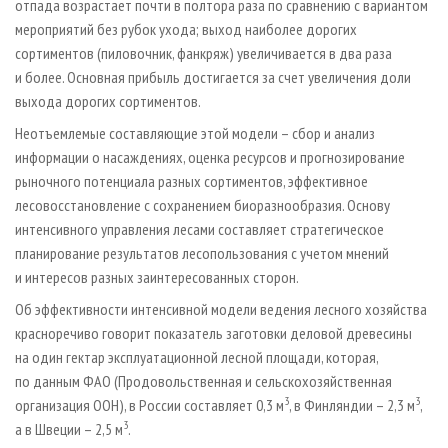
отпада возрастает почти в полтора раза по сравнению с вариантом
мероприятий без рубок ухода; выход наиболее дорогих
сортиментов (пиловочник, фанкряж) увеличивается в два раза
и более. Основная прибыль достигается за счет увеличения доли
выхода дорогих сортиментов.
Неотъемлемые составляющие этой модели – сбор и анализ
информации о насаждениях, оценка ресурсов и прогнозирование
рыночного потенциала разных сортиментов, эффективное
лесовосстановление с сохранением биоразнообразия. Основу
интенсивного управления лесами составляет стратегическое
планирование результатов лесопользования с учетом мнений
и интересов разных заинтересованных сторон.
Об эффективности интенсивной модели ведения лесного хозяйства
красноречиво говорит показатель заготовки деловой древесины
на один гектар эксплуатационной лесной площади, которая,
по данным ФАО (Продовольственная и сельскохозяйственная
3
3
организация ООН), в России составляет 0,3 м
, в Финляндии – 2,3 м
,
3
а в Швеции – 2,5 м
.