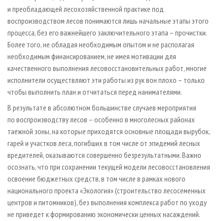
и преобладающей лесохозяйственной практике под
воспроизводством лесов понимаются лишь начальные этапы этого
процесса, без его важнейшего заключительного этапа – прочистки.
Более того, не обладая необходимым опытом и не располагая
необходимым финансированием, не имея мотивации для
качественного выполнения лесовосстановительных работ, многие
исполнители осуществляют эти работы из рук вон плохо – только
чтобы выполнить план и отчитаться перед нанимателями.
В результате в абсолютном большинстве случаев мероприятия
по воспроизводству лесов – особенно в многолесных районах
таежной зоны, на которые приходятся основные площади вырубок,
гарей и участков леса, погибших в том числе от эпидемий лесных
вредителей, оказываются совершенно безрезультатными. Важно
осознать, что при сохранении текущей модели лесовосстановления
освоение бюджетных средств, в том числе в рамках нового
национального проекта «Экология» (строительство лесосеменных
центров и питомников), без выполнения комплекса работ по уходу
не приведет к формированию экономически ценных насаждений.