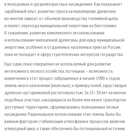
в молодняках и средневозрастных насаждениях. Как показывает
зарубежный опыт, развитие спроса на маломерную древесину
во многом зависит от объемов производства топливной щепы
и пеллет, перехода муниципальной энергетики на биотопливо.
К сожалению, развитие комплексного лесопользования
и использование малоценной древесины для нужд муниципальной
энергетики, особенно в отдаленных населенных пунктах России,
пока не попадает в сферу стратегических интересов государства.
Еще один, пока совершенно не используемый для развития
интенсивного лесного хозяйства, потенциал – возможность
вовлечения в этот процесс заброшенных в начале 1990-х годов
земель иного назначения (нелесных), к примеру полей, зарастающих
древесно-кустарниковой растительностью. За 25–30 лет на многих
подобных участках, находящихся на более или менее транспортно
доступных территориях, сформировались полноценные лесные
насаждения. Рациональное использование этих земель было бы
важным фактором стабилизации атмосферных процессов, включая
углеродный цикл, а также обеспечило бы потенциальный источник