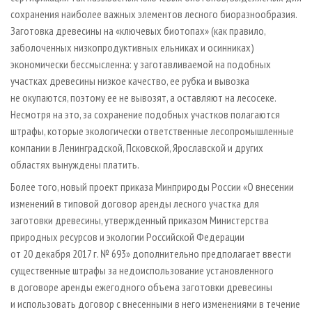
сохранения наиболее важных элементов лесного биоразнообразия.
Заготовка древесины на «ключевых биотопах» (как правило,
заболоченных низкопродуктивных ельниках и осинниках)
экономически бессмысленна: у заготавливаемой на подобных
участках древесины низкое качество, ее рубка и вывозка
не окупаются, поэтому ее не вывозят, а оставляют на лесосеке.
Несмотря на это, за сохранение подобных участков полагаются
штрафы, которые экологически ответственные лесопромышленные
компании в Ленинградской, Псковской, Яро­славской и других
областях вынуждены платить.
Более того, новый проект приказа Минприроды России «О внесении
изменений в типовой договор аренды лесного участка для
заготовки древесины, утвержденный приказом Министерства
природных ресурсов и экологии Российской Федерации
от 20 декабря 2017 г. № 693» дополнительно предполагает ввести
существенные штрафы за недоиспользование установленного
в договоре аренды ежегодного объема заготовки древесины
и использовать договор с внесенными в него изменениями в течение