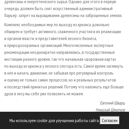
древесины и энергетического сырья. Однако для этого в первую
очередь должен быть снят искусственный административный
барьер: запрет на выращивания древесины на заброшенных землях.
Комплекс необходимых мер по выходу из кризиса довольно
обширен и требует активного, слаженного участия в их реализации
и органов власти, и представителей лесного бизнеса,
и природоохранных организаций. Многочисленные экспертные
рекомендации неоднократно направлялись, в государственные
инстанции разного уровня, так что начальная «дорожная карта»
по выходу из кризиса у лесного сектора есть. Самое время заглянуть
в нее и начать движение, не забывая про регулярный контроль
и оценку не только самих процессов, но и реальных результатов
и последствий принятых решений. Потому что наломать еще больше
дров в лесу мы себе уже позволить не можем.
Евгений Шварц
Николай Шматков
Мы используем cookie для улучшения работы сайта
Согласен
Авторы:
Евгений Шварц
,
Николай Шматков