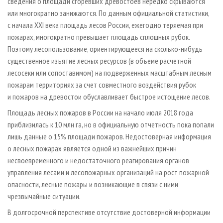
сведения о площади сгоревших древостоев нередко скрываются
или многократно занижаются. По данным официальной статистики,
с начала XXI века площадь лесов России, ежегодно теряемая при
пожарах, многократно превышает площадь сплошных рубок.
Поэтому лесопользование, ориентирующееся на сколько-нибудь
существенное изъятие лесных ресурсов (в объеме расчетной
лесосеки или сопоставимом) на подверженных масштабным лесным
пожарам территориях за счет совместного воздействия рубок
и пожаров на древостои обуславливает быстрое истощение лесов.
Площадь лесных пожаров в России на начало июля 2018 года
приблизилась к 10 млн га, но в официальную отчетность пока попали
лишь данные о 15% площади пожаров. Недостоверная информация
о лесных пожарах является одной из важнейших причин
несвоевременного и недостаточного реагирования органов
управления лесами и лесопожарных организаций на рост пожарной
опасности, лесные пожары и возникающие в связи с ними
чрезвычайные ситуации.
В долгосрочной перспективе отсутствие достоверной информации