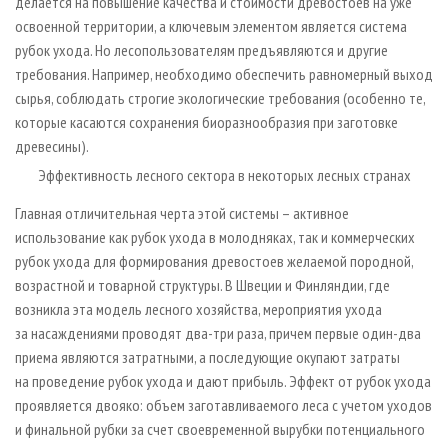
делается на повышение качества и стоимости древостоев на уже
освоенной территории, а ключевым элементом является система
рубок ухода. Но лесопользователям предъявляются и другие
требования. Например, необходимо обеспечить равномерный выход
сырья, соблюдать строгие экологические требования (особенно те,
которые касаются сохранения биоразнообразия при заготовке
древесины).
Эффективность лесного сектора в некоторых лесных странах
Главная отличительная черта этой системы – активное
использование как рубок ухода в молодняках, так и коммерческих
рубок ухода для формирования древостоев желаемой породной,
возрастной и товарной структуры. В Швеции и Финляндии, где
возникла эта модель лесного хозяйства, мероприятия ухода
за насаждениями проводят два-три раза, причем первые один-два
приема являются затратными, а последующие окупают затраты
на проведение рубок ухода и дают прибыль. Эффект от рубок ухода
проявляется двояко: объем заготавливаемого леса с учетом уходов
и финальной рубки за счет своевременной вырубки потенциального