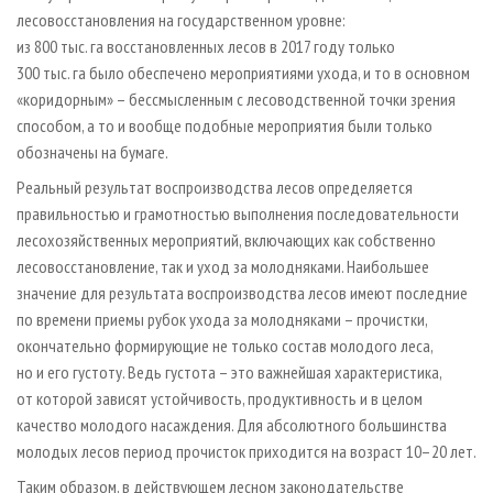
лесовосстановления на государственном уровне:
из 800 тыс. га восстановленных лесов в 2017 году только
300 тыс. га было обеспечено мероприятиями ухода, и то в основном
«коридорным» – бессмысленным с лесоводственной точки зрения
способом, а то и вообще подобные мероприятия были только
обозначены на бумаге.
Реальный результат воспроизводства лесов определяется
правильностью и грамотностью выполнения последовательности
лесохозяйственных мероприятий, включающих как собственно
лесовосстановление, так и уход за молодняками. Наибольшее
значение для результата воспроизводства лесов имеют последние
по времени приемы рубок ухода за молодняками – прочистки,
окончательно формирующие не только состав молодого леса,
но и его густоту. Ведь густота – это важнейшая характеристика,
от которой зависят устойчивость, продуктивность и в целом
качество молодого насаждения. Для абсолютного большинства
молодых лесов период прочисток приходится на возраст 10–20 лет.
Таким образом, в действующем лесном законодательстве