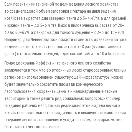
Если перейти к интенсивной модели ведения лесного хозяйства,
то среднегодовой объем заготовки с гектара на цикл ведения
3
хозяйства вырастет для северной тайги до 3–4 м
/га, а для средней
3
и южной тайги – до 5–6 м
/га. Выход пиловочника вырастет от 20–
30 до 60–65%, а фанкряжа для тонкого лущения – с 2–3 до 15–20%.
Например, для Ленинградской области стоимость древесины за цикл
ведения лесного хозяйства повысится в 5–8 раз (в сопоставимых
ценах) относительно текущей, а для южной тайги – в 10 и более раз.
Природоохранный эффект интенсивного лесного хозяйства
заключается в том, что во вторичных лесах староосвоенных лесных
регионов с использованием существующей инфраструктуры можно
будет значительно сократить площади коммерческого
лесопользования, сохранить ценные и малонарушенные лесные
территории, а также решить ряд социальных вопросов, например
создания рабочих мест, так как реализация этой модели лесного
хозяйства предполагает периодичность и цикличность выполнения
операций лесовосстановления и ухода за лесом, в которых может
быть занято местное население.