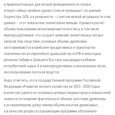
и привлекательных для лесной промышленности спелых
и перестойных хвойных древостоев не превышает, по данным
Госреестра, 16%, а в реальности – с учетом низкой актуальности этих
данных – этот показатель значительно меньше. Однако в расчет
объема пользования лесом включаются все леса, в том числе
малопродуктивные, что создает иллюзию значительных лесных
запасов. Как следствие, основные объемы древесины
заготавливаются в наиболее продуктивных и транспортно
освоенных лесах европейско-уральской части РФ и некоторых
регионах Сибири и Дальнего Востока, находящихся вблизи
потребителей сырья. А в малопродуктивных и неосвоенных лесах
лесопользование почти не ведется.
Надо отметить, что в государственной программе Российской
Федерации «Развитие лесного хозяйства на 2013–2020 годы»
в качестве одного из основных целевых индикаторов и показателей
значится «отношение фактического объема заготовки древесины
к установленному допустимому объему изъятия древесины»,
а в качестве результата реализации программы обозначено