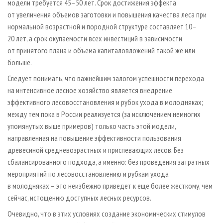
модели требуется 45–50 лет. Срок достижения эффекта
от увеличения объемов заготовки и повышения качества леса при
нормальной возрастной и породной структуре составляет 10–
20 лет, а срок окупаемости всех инвестиций в зависимости
от принятого плана и объема капиталовложений такой же или
больше.
Следует понимать, что важнейшим залогом успешности перехода
на интенсивное лесное хозяйство является внедрение
эффективного лесовосстановления и рубок ухода в молодняках;
между тем пока в России реализуется (за исключением немногих
упомянутых выше примеров) только часть этой модели,
направленная на повышение эффективности пользования
древесиной средневозрастных и приспевающих лесов. Без
сбалансированного подхода, а именно: без проведения затратных
мероприятий по лесовосстановлению и рубкам ухода
в молодняках – это неизбежно приведет к еще более жесткому, чем
сейчас, истощению доступных лесных ресурсов.
Очевидно, что в этих условиях создание экономических стимулов