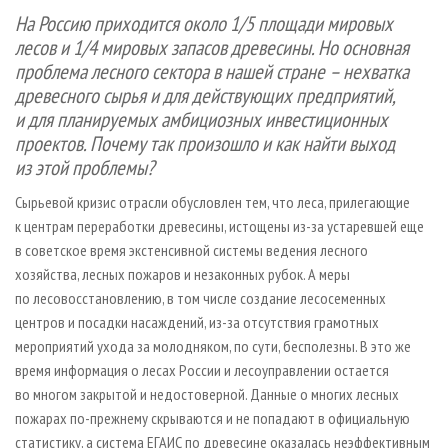
СУШКА ДРЕВЕСИНЫ
ПЕРСОНЫ
КОНТАКТЫ
РЕКЛАМА
На Россию приходится около 1/5 площади мировых
лесов и 1/4 мировых запасов древесины. Но основная
ПРОИЗВОДСТВО ДРЕВЕСНЫХ ПЛИТ
МОБИЛЬНЫЕ ВЫСТАВКИ
РЕКЛАМА НА САЙТЕ
проблема лесного сектора в нашей стране – нехватка
ДЕРЕВЯННОЕ ДОМОСТРОЕНИЕ
ОФИЦИАЛЬНЫЕ ДЕЛЕГАЦИИ
древесного сырья и для действующих предприятий,
ПРОИЗВОДСТВО МЕБЕЛИ
ПРИОРИТЕТНЫЕ ИНВЕСТПРОЕКТЫ
и для планируемых амбициозных инвестиционных
проектов. Почему так произошло и как найти выход
БИОЭНЕРГЕТИКА
RUSSIAN FORESTRY REVIEW
из этой проблемы?
ЦБП
ГАЗЕТА ЛЕСПРОМФОРУМ
Сырьевой кризис отрасли обусловлен тем, что леса, прилегающие
ИНСТРУМЕНТ И МАТЕРИАЛЫ
БИБЛИОТЕКА СПЕЦИАЛИСТА
к центрам переработки древесины, истощены из-за устаревшей еще
в советское время экстенсивной системы ведения лесного
хозяйства, лесных пожаров и незаконных рубок. А меры
по лесовосстановлению, в том числе создание лесосеменных
центров и посадки насаждений, из-за отсутствия грамотных
мероприятий ухода за молодняком, по сути, бесполезны. В это же
время информация о лесах России и лесоуправлении остается
во многом закрытой и недостоверной. Данные о многих лесных
пожарах по-прежнему скрываются и не попадают в официальную
статистику, а система ЕГАИС по древесине оказалась неэффективным