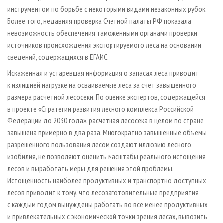
инструментом по борьбе с некоторыми видами незаконных рубок.
Более того, недавняя проверка Счетной палаты РФ показала
невозможность обеспечения таможенными органами проверки
источников происхождения экспортируемого леса на основании
сведений, содержащихся в ЕГАИС.
Искаженная и устаревшая информация о запасах леса приводит
к излишней нагрузке на осваиваемые леса за счет завышенного
размера расчетной лесосеки. По оценке экспертов, содержащейся
в проекте «Стратегии развития лесного комплекса Российской
Федерации до 2030 года», расчетная лесосека в целом по стране
завышена примерно в два раза. Многократно завышенные объемы
разрешенного пользования лесом создают иллюзию лесного
изобилия, не позволяют оценить масштабы реального истощения
лесов и выработать меры для решения этой проблемы.
Истощенность наиболее продуктивных и транспортно доступных
лесов приводит к тому, что лесозаготовительные предприятия
с каждым годом вынуждены работать во все менее продуктивных
и привлекательных с экономической точки зрения лесах, вывозить