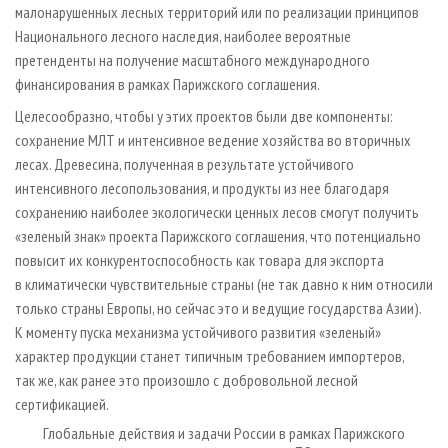
малонарушенных лесных территорий или по реализации принципов
Национального лесного наследия, наиболее вероятные
претенденты на получение масштабного международного
финансирования в рамках Парижского соглашения.
Целесообразно, чтобы у этих проектов были две компоненты:
сохранение МЛТ и интенсивное ведение хозяйства во вторичных
лесах. Древесина, полученная в результате устойчивого
интенсивного лесопользования, и продукты из нее благодаря
сохранению наиболее экологически ценных лесов смогут получить
«зеленый знак» проекта Парижского соглашения, что потенциально
повысит их конкурентоспособность как товара для экспорта
в климатически чувствительные страны (не так давно к ним относили
только страны Европы, но сейчас это и ведущие государства Азии).
К моменту пуска механизма устойчивого развития «зеленый»
характер продукции станет типичным требованием импортеров,
так же, как ранее это произошло с добровольной лесной
сертификацией.
Глобальные действия и задачи России в рамках Парижского