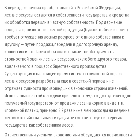
СУШКА ДРЕВЕСИНЫ
ПЕРСОНЫ
КОНТАКТЫ
РЕКЛАМА
В период рыночных преобразований в Российской Федерации,
ПРОИЗВОДСТВО ДРЕВЕСНЫХ ПЛИТ
МОБИЛЬНЫЕ ВЫСТАВКИ
лесные ресурсы остаются в собственности государства, а средства
РЕКЛАМА НА САЙТЕ
их обработки перешли в частную собственность. Поддержание
ДЕРЕВЯННОЕ ДОМОСТРОЕНИЕ
ОФИЦИАЛЬНЫЕ ДЕЛЕГАЦИИ
процесса производства лесной продукции (бумаги, мебели и проч.)
ПРОИЗВОДСТВО МЕБЕЛИ
ПРИОРИТЕТНЫЕ ИНВЕСТПРОЕКТЫ
требует отчуждения лесных ресурсов от одного собственника к
другому — путем продажи, передачи в долгосрочную аренду,
БИОЭНЕРГЕТИКА
RUSSIAN FORESTRY REVIEW
концессию и т.п. Таким образом, возникает необходимость
ЦБП
ГАЗЕТА ЛЕСПРОМФОРУМ
стоимостной оценки лесных ресурсов, как любого другого товара,
ИНСТРУМЕНТ И МАТЕРИАЛЫ
БИБЛИОТЕКА СПЕЦИАЛИСТА
вовлекаемого в процесс общественного производства.
Существующая в настоящее время система стоимостной оценки
лесных ресурсов разработана еще в советский период и не
отражает сущности произошедших в экономике страны изменений.
Использование этой методики привело к тому, что доход, ежегодно
получаемый государством от продажи леса на корню в виде т. н.
«попенной платы», примерно 2,7 раза ниже, чем расходы на ведение
лесного хозяйства. Такая ситуация не соответствует интересам
государства, как собственника лесов.
Отечественными учеными-экономистами обсуждаются возможности