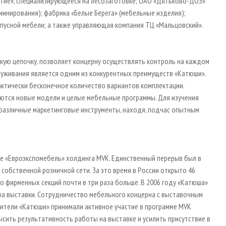
итие», специализирующееся на лесозаготовке; ОАО «Дятьково-ДОЗ»
минирования); фабрика «Белые Берега» (мебельные изделия);
пусной мебели; а также управляющая компания ТЦ «Мальцовский».
ую цепочку, позволяет концерну осуществлять контроль на каждом
служивания является одним из конкурентных преимуществ «Катюши».
актически бесконечное количество вариантов комплектации.
ются новые модели и целые мебельные программы. Для изучения
 различные маркетинговые инструменты, находя, подчас опытным
ке «Евроэкспомебель» холдинга MVK. Единственный перерыв был в
 собственной розничной сети. За это время в России открыто 46
во фирменных секций почти в три раза больше. В 2006 году «Катюша»
ера выставки. Сотрудничество мебельного концерна с выставочным
дители «Катюши» принимали активное участие в программе MVK
ысить результативность работы на выставке и усилить присутствие в