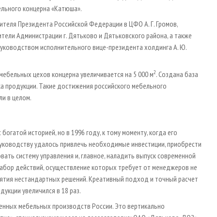
ельного концерна «Катюша».
теля Президента Российской Федерации в ЦФО А. Г. Громов,
ители Администрации г. Дятьково и Дятьковского района, а также
уководством исполнительного вице-президента холдинга А. Ю.
2
бельных цехов концерна увеличивается на 5 000 м
. Создана база
а продукции. Такие достижения российского мебельного
и в целом.
гатой историей, но в 1996 году, к тому моменту, когда его
 руководству удалось привлечь необходимые инвестиции, приобрести
ть систему управления и, главное, наладить выпуск современной
набор действий, осуществление которых требует от менеджеров не
инятия нестандартных решений. Креативный подход и точный расчет
укции увеличился в 18 раз.
енных мебельных производств России. Это вертикально