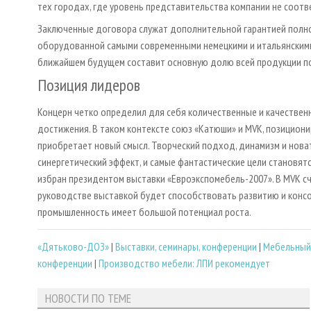
тех городах, где уровень представительства компании не соот
Заключенные договора служат дополнительной гарантией полно
оборудованной самыми современными немецкими и итальянскими 
ближайшем будущем составит основную долю всей продукции п
Позиция лидеров
Концерн четко определил для себя количественные и качественн
достижения. В таком контексте союз «Катюши» и MVK, позицион
приобретает новый смысл. Творческий подход, динамизм и нова
синергетичес­кий эффект, и самые фантастические цели становя
избран президентом выставки «Евроэкспомебель-2007». В MVK с
руководстве выставкой будет способствовать развитию и конс
промышленность имеет большой потенциал роста.
«Дятьково-ДОЗ»
|
Выставки, семинары, конференции
|
Мебельный
конференции
|
Производство мебели: ЛПИ рекомендует
НОВОСТИ ПО ТЕМЕ