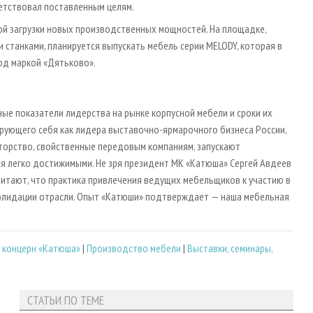
ветствовал поставленным целям.
й загрузки новых производственных мощностей. На площадке,
станками, планируется выпускать мебель серии MELODY, которая в
од маркой «Дятьково».
ые показатели лидерства на рынке корпусной мебели и сроки их
ирующего себя как лидера выставочно-ярмарочного бизнеса России,
торство, свойственные передовым компаниям, запускают
тся легко достижимыми. Не зря президент МК «Катюша» Сергей Авдеев
читают, что практика привлечения ведущих мебельщиков к участию в
олидации отрасли. Опыт «Катюши» подтверждает — наша мебельная
 концерн «Катюша»
|
Производство мебели
|
Выставки, семинары,
СТАТЬИ ПО ТЕМЕ