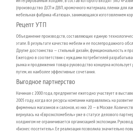
интегрированный холдинг, в состав которого входят ЗАО «Разв
(производство ДСП и ДВП, кромочного материала, пленки для ла
мебельная фабрика «Катюша», занимающаяся изготовлением кор
Рецепт УТП
Объединение производств, составляющих единую технологическ
этапе. В результате качество мебели и ее послепродажного об
Другие достоинства — стильный дизайн, функциональность и пр
Ежегодно в соответствии с нуждами потребителей разрабатыва
рынка и продвижения товара руководство концерна использует
путем, их наиболее эффективные сочетания.
Выгодное партнерство
Начиная с 2000 года, предприятие ежегодно участвует в выстав
2005 году, когда все ресурсы компании направлялись на развитие
фирменных магазинов и салонов, из них 20 — в Москве. Количест
вернулась на «Евроэкспомебель» уже в статусе делового партн
холдингом не ограничивается организацией экспозиции. Руково
«Бизнес-посетитель». Ее реализация позволила значительно пов