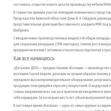
состоялось открытие нового цеха по производству мебели Меб
В торжестве приняли участие помощник полномочного представи
Председатель Брянской областной Думы В. А. Гайдуков, руковод
представительная делегация Выставочного холдинга MVK под р
Шабурова.
С вводом новых производственных мощностей общая площадь ме
для сохранения рекордных (70% ежегодно) темпов роста выпуск
предприятия вселяют оптимизм относительно перспектив отрасл
Как все начиналось
«Дятьково-ДОЗ» — предшественник «Катюши» — производство с бо
возглавил Сергей Авдеев, дела шли не лучшим образом. Новому
передовое высокопроизводительное оборудование, реорганизова
продукции, пользующейся спросом у покупателей. Стандартный 
только напряжения всех сил, но и практически ежедневного пр
себя оправдали. За последние шесть лет объем выпускаемой прод
В настоящее время «Катюша» — одно из самых крупных и соврем