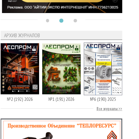
АРХИВ ЖУРНАЛОВ
№2 (192) 2026
№1 (191) 2026
№6 (190) 2025
Все журналы