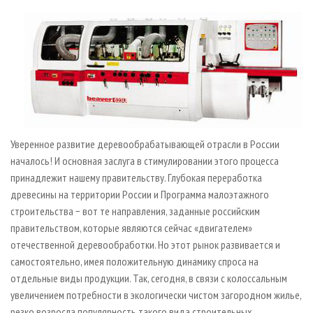
СУШКА ДРЕВЕСИНЫ
ПЕРСОНЫ
КОНТАКТЫ
РЕКЛАМА
ПРОИЗВОДСТВО ДРЕВЕСНЫХ ПЛИТ
МОБИЛЬНЫЕ ВЫСТАВКИ
РЕКЛАМА НА САЙТЕ
ДЕРЕВЯННОЕ ДОМОСТРОЕНИЕ
ОФИЦИАЛЬНЫЕ ДЕЛЕГАЦИИ
ПРОИЗВОДСТВО МЕБЕЛИ
ПРИОРИТЕТНЫЕ ИНВЕСТПРОЕКТЫ
БИОЭНЕРГЕТИКА
RUSSIAN FORESTRY REVIEW
ЦБП
ГАЗЕТА ЛЕСПРОМФОРУМ
Уверенное развитие деревообрабатывающей отрасли в России
ИНСТРУМЕНТ И МАТЕРИАЛЫ
БИБЛИОТЕКА СПЕЦИАЛИСТА
началось! И основная заслуга в стимулировании этого процесса
принадлежит нашему правительству. Глубокая переработка
древесины на территории России и Программа малоэтажного
строительства − вот те направления, заданные российским
правительством, которые являются сейчас «двигателем»
отечественной деревообработки. Но этот рынок развивается и
самостоятельно, имея положительную динамику спроса на
отдельные виды продукции. Так, сегодня, в связи с колоссальным
увеличением потребности в экологически чистом загородном жилье,
резко возросла популярность такого вида строительных