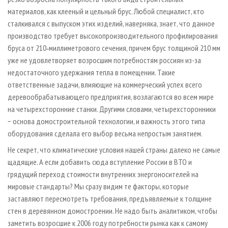
материалов, как клееный и цельный брус. Любой специалист, кто
сталкивался с выпуском этих изделий, наверняка, знает, что данное
производство требует высокопроизводительного профилирования
бруса от 210‑миллиметрового сечения, причем брус толщиной 210 мм
уже не удовлетворяет возросшим потребностям россиян из-за
недостаточного удержания тепла в помещении. Такие
ответственные задачи, влияющие на коммерческий успех всего
деревообрабатывающего предприятия, возлагаются во всем мире
на четырехсторонние станки. Другими словами, четырехсторонники
− основа домостроительной технологии, и важность этого типа
оборудования сделала его выбор весьма непростым занятием.
Не секрет, что климатические условия нашей страны далеко не самые
щадящие. А если добавить сюда вступление России в ВТО и
грядущий переход стоимости внутренних энергоносителей на
мировые стандарты? Мы сразу видим те факторы, которые
заставляют пересмотреть требования, предъявляемые к толщине
стен в деревянном домостроении. Не надо быть аналитиком, чтобы
заметить возросшие к 2006 году потребности рынка как к самому