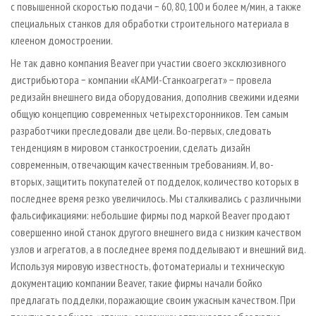
с повышенной скоростью подачи − 60, 80, 100 и более м/мин, а также
специальных станков для обработки строительного материала в
клееном домостроении.
Не так давно компания Beaver при участии своего эксклюзивного
дистрибьютора − компании «КАМИ-Станкоагрегат» − провела
редизайн внешнего вида оборудования, дополнив свежими идеями
общую концепцию современных четырехсторонников. Тем самым
разработчики преследовали две цели. Во-первых, следовать
тенденциям в мировом станкостроении, сделать дизайн
современным, отвечающим качественным требованиям. И, во-
вторых, защитить покупателей от подделок, количество которых в
последнее время резко увеличилось. Мы сталкивались с различными
фальсификациями: небольшие фирмы под маркой Beaver продают
совершенно иной станок другого внешнего вида с низким качеством
узлов и агрегатов, а в последнее время подделывают и внешний вид.
Используя мировую известность, фотоматериалы и техническую
документацию компании Beaver, такие фирмы начали бойко
предлагать подделки, поражающие своим ужасным качеством. При