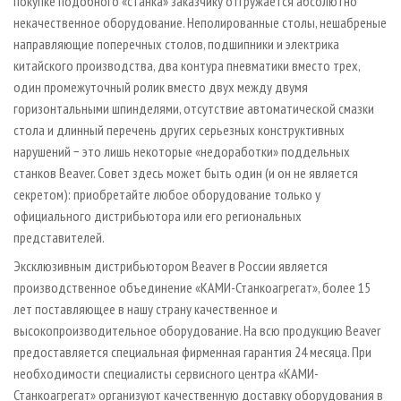
покупке подобного «станка» заказчику отгружается абсолютно
некачественное оборудование. Неполированные столы, нешабреные
направляющие поперечных столов, подшипники и электрика
китайского производства, два контура пневматики вместо трех,
один промежуточный ролик вместо двух между двумя
горизонтальными шпинделями, отсутствие автоматической смазки
стола и длинный перечень других серьезных конструктивных
нарушений − это лишь некоторые «недоработки» поддельных
станков Beaver. Совет здесь может быть один (и он не является
секретом): приобретайте любое оборудование только у
официального дистрибьютора или его региональных
представителей.
Эксклюзивным дистрибьютором Beaver в России является
производственное объединение «КАМИ-Станкоагрегат», более 15
лет поставляющее в нашу страну качественное и
высокопроизводительное оборудование. На всю продукцию Beaver
предоставляется специальная фирменная гарантия 24 месяца. При
необходимости специалисты сервисного центра «КАМИ-
Станкоагрегат» организуют качественную доставку оборудования в