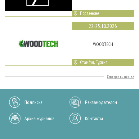
Порденоне
22-25.10.2026
WOODTECH
Стамбул, Турция
Смотреть все
Подписка
Рекламодателям
Архив журналов
Контакты