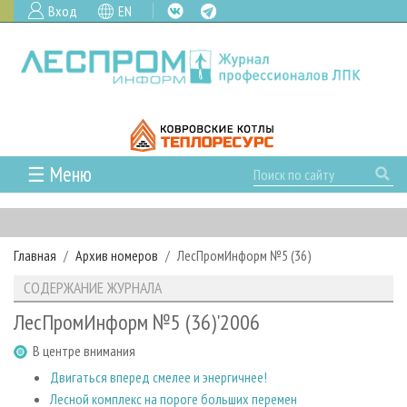
Вход
EN
☰ Меню
ГЛАВНАЯ
РУБРИКИ И ТЕМЫ
Главная
Архив номеров
ЛесПромИнформ №5 (36)
РУБРИКИ ЖУРНАЛА
НОВОСТИ
СОДЕРЖАНИЕ ЖУРНАЛА
ЛЕСНОЕ ХОЗЯЙСТВО
КАЛЕНДАРЬ СОБЫТИЙ
ПРОЕКТЫ ЛПИ
ЛесПромИнформ №5 (36)'2006
ЛЕСОЗАГОТОВКА
НОВОСТИ ЛПК
АНАЛИТИКА
АРХИВ
В центре внимания
ЛЕСОПИЛЕНИЕ
НОВОСТИ ЖУРНАЛА
ПРЕДПРИЯТИЯ ЛПК
АРХИВ ЖУРНАЛОВ
О ЖУРНАЛЕ
Двигаться вперед смелее и энергичнее!
ДЕРЕВООБРАБОТКА
НОВОСТИ КОМПАНИЙ
ЛЕСНЫЕ РЕГИОНЫ РОССИИ
СТАТЬИ
ПОДПИСКА
РЕКЛАМОДАТЕЛЯМ
Лесной комплекс на пороге больших перемен