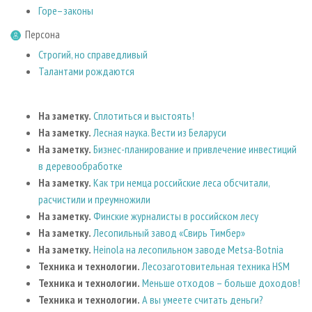
СУШКА ДРЕВЕСИНЫ
ПЕРСОНЫ
КОНТАКТЫ
Горе–законы
РЕКЛАМА
ПРОИЗВОДСТВО ДРЕВЕСНЫХ ПЛИТ
МОБИЛЬНЫЕ ВЫСТАВКИ
Персона
РЕКЛАМА НА САЙТЕ
ДЕРЕВЯННОЕ ДОМОСТРОЕНИЕ
Строгий, но справедливый
ОФИЦИАЛЬНЫЕ ДЕЛЕГАЦИИ
Талантами рождаются
ПРОИЗВОДСТВО МЕБЕЛИ
ПРИОРИТЕТНЫЕ ИНВЕСТПРОЕКТЫ
БИОЭНЕРГЕТИКА
RUSSIAN FORESTRY REVIEW
На заметку.
Сплотиться и выстоять!
ЦБП
ГАЗЕТА ЛЕСПРОМФОРУМ
На заметку.
Лесная наука. Вести из Беларуси
ИНСТРУМЕНТ И МАТЕРИАЛЫ
БИБЛИОТЕКА СПЕЦИАЛИСТА
На заметку.
Бизнес-планирование и привлечение инвестиций
в деревообработке
На заметку.
Как три немца российские леса обсчитали,
расчистили и преумножили
На заметку.
Финские журналисты в российском лесу
На заметку.
Лесопильный завод «Свирь Тимбер»
На заметку.
Heinola на лесопильном заводе Metsa-Botnia
Техника и технологии.
Лесозаготовительная техника HSM
Техника и технологии.
Меньше отходов – больше доходов!
Техника и технологии.
А вы умеете считать деньги?