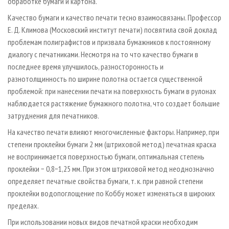
обработке бумаги и картона.
Качество бумаги и качество печати тесно взаимосвязаны. Профессор
Е. Д. Климова (Московский институт печати) посвятила свой доклад
проб­лемам полиграфистов и призвала бумажников к постоянному
диалогу с печатниками. Несмотря на то что качество бумаги в
последнее время улучшилось, разносторонность и
разнотолщинность по ширине полотна остается существенной
проблемой: при нанесении печати на поверхность бумаги в рулонах
наблюдается растяжение бумажного полотна, что создает большие
затруднения для печатников.
На качество печати влияют многочисленные факторы. Например, при
степени проклейки бумаги 2 мм (штриховой метод) печатная краска
не воспринимается поверхностью бумаги, оптимальная степень
проклейки − 0,8−1,25 мм. При этом штриховой метод неоднозначно
определяет печатные свойства бумаги, т. к. при равной степени
проклейки водопоглощение по Коббу может изменяться в широких
пределах.
При использовании новых видов печатной краски необходим