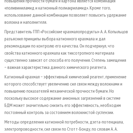
повышения прочности бумаги и картона является комбинация
«поливиниламид и катионный полиакриламид». Кроме того,
использование данной комбинации позволяет повысить удержание
волокна и наполнителя.
Представитель ГПП «Российские крахмалопродукты» А. А. Копыльцов
разъяснил принципы выбора катионного крахмала и дал
рекомендации по контролю его качества. Он подчеркнул, что
свойства катионного крахмала как тиксотропного материа­ла
существенно зависят от способа его получения. Степень замещения
− важная характеристика данного химического реагента.
Катионный крахмал − эффективный химический реагент, применение
которого способствует увеличению сил связи между волокнами и
повышению показателей механической прочнос­ти бумаги. Но
поскольку высокое содержание анионных загрязнений в системе
БДМ может значительно снизить его эффективность, необходим
постоянный контроль за состоянием волокнистой суспензии.
Методы определения катионной потребности, дзета-потенциала,
электропроводности, сил связи по Стотт-Бонду, по словам А. А.