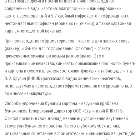
В настоящее время в России недостаточно производятся
современные виды картона: влагопрочный и ламинированный
картон, армированный и 5-7-слойный гофрокартон, гофрокартон с
нестандартным профилем (волна, соты, ячейки), а также картонная
тара с многоцветной печатью.
При производстве гофроматериалов − картона для плоских слоев
(лайнер) и бумаги для гофрирования (флютинг) − спектр
применяемых химикатов весьма разнообразен. Это и
проклеивающие вещества, химикаты, повышающие прочность бумаги
и картона в сухом и влажном состоянии, флокулянты, биоциды и т.д.
В. И. Крупин (ВНИИБ) рассказал о видах химических реагентов,
используемых в производстве гофроматериалов и гофрокартона, в
том числе из макулатуры.
Способы упрочнения бумаги и картона − насущная проблема
бумажников. Генеральный директор ООО «Ступинский КПК» П. В.
Осипов посвятил свой доклад механизму упрочнения внутренней
структуры бумажного полотна. По его глубокому убеждению,
оптимальным сочетанием вспомогательных химических веществ для