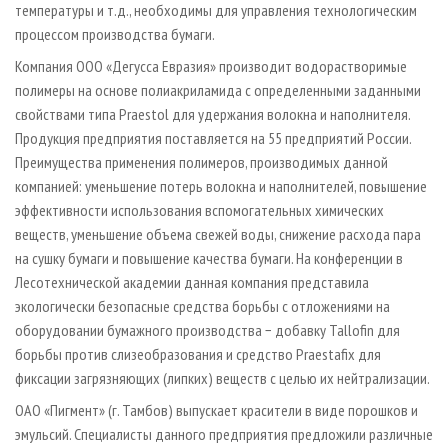
температуры и т.д., необходимы для управления технологическим
процессом производства бумаги.
Компания ООО «Дегусса Евразия» производит водорастворимые
полимеры на основе полиакриламида с определенными заданными
свойствами типа Praestol для удержания волокна и наполнителя.
Продукция предприятия поставляется на 55 предприятий России.
Преимущества применения полимеров, производимых данной
компанией: уменьшение потерь волокна и наполнителей, повышение
эффективности использования вспомогательных химических
веществ, уменьшение объема свежей воды, снижение расхода пара
на сушку бумаги и повышение качества бумаги. На конференции в
Лесотехнической академии данная компания представила
экологически безопасные средства борьбы с отложениями на
оборудовании бумажного производства − добавку Tallofin для
борьбы против слизеобразования и средство Praestafix для
фиксации загрязняющих (липких) веществ с целью их нейтрализации.
ОАО «Пигмент» (г. Тамбов) выпускает красители в виде порошков и
эмульсий. Специалисты данного предприятия предложили различные