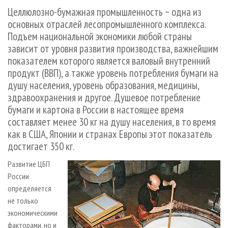
СУШКА ДРЕВЕСИНЫ
ПЕРСОНЫ
КОНТАКТЫ
РЕКЛАМА
Целлюлозно-бумажная промышленность − одна из
основных отраслей лесопромышленного комплекса.
ПРОИЗВОДСТВО ДРЕВЕСНЫХ ПЛИТ
МОБИЛЬНЫЕ ВЫСТАВКИ
РЕКЛАМА НА САЙТЕ
Подъем национальной экономики любой страны
ДЕРЕВЯННОЕ ДОМОСТРОЕНИЕ
ОФИЦИАЛЬНЫЕ ДЕЛЕГАЦИИ
зависит от уровня развития производства, важнейшим
ПРОИЗВОДСТВО МЕБЕЛИ
ПРИОРИТЕТНЫЕ ИНВЕСТПРОЕКТЫ
показателем которого является валовый внутренний
продукт (ВВП), а также уровень потребления бумаги на
БИОЭНЕРГЕТИКА
RUSSIAN FORESTRY REVIEW
душу населения, уровень образования, медицины,
ЦБП
ГАЗЕТА ЛЕСПРОМФОРУМ
здраво­охранения и другое. Душевое потребление
ИНСТРУМЕНТ И МАТЕРИАЛЫ
бумаги и картона в России в настоящее время
БИБЛИОТЕКА СПЕЦИАЛИСТА
составляет менее 30 кг на душу населения, в то время
как в США, Японии и странах Европы этот показатель
достигает 350 кг.
Развитие ЦБП
России
определяется
не только
экономическими
факторами, но и