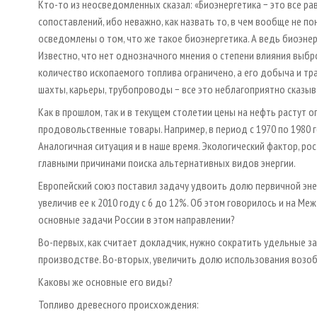
Кто-то из неосведомленных сказал: «Биоэнергетика − это все р
сопоставлений, ибо неважно, как назвать то, в чем вообще не по
осведомлены о том, что же такое биоэнергетика. А ведь биоэне
Известно, что нет однозначного мнения о степени влияния выбр
количество ископаемого топлива ограничено, а его добыча и т
шахты, карьеры, трубопроводы − все это неблагоприятно сказыва
Как в прошлом, так и в текущем столетии цены на нефть растут
продовольственные товары. Например, в период с 1970 по 1980 год
Аналогичная ситуация и в наше время. Экологический фактор, ро
главными причинами поиска альтернативных видов энергии.
Европейский союз поставил задачу удвоить долю первичной эне
увеличив ее к 2010 году с 6 до 12%. Об этом говорилось и на 
основные задачи России в этом направлении?
Во-первых, как считает докладчик, нужно сократить удельные з
производстве. Во-вторых, увеличить долю использования возобно
Каковы же основные его виды?
Топливо древесного происхождения: