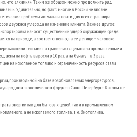
авно, что алхимия». Таким же образом можно продолжить ряд
нимаешь. Удивительно, но факт: многие в России не вполне
ргетические проблемы актуальны почти для всех стран мира.
осов двуокиси углерода на изменение климата. Важнее другое:
ранспортировка наносят существенный ущерб окружающей среде:
ется на природе, а соответственно, на ее детище − человеке.
 опережающими темпами по сравнению с ценами на промышленные и
 цены на нефть выросли в 10 раз, а на бумагу − в 3 раза.
ст цен на ископаемое топливо и ограниченность ресурсов стали
ргии, производимой на базе возобновляемых энергоресурсов,
Международном экономическом форуме в Санкт-Петербурге. Каковы же
атраты энергии как для бытовых целей, так и в промышленном
вляемого, а не ископаемого топлива, т. е. биотоплива.