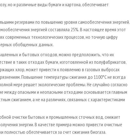
у, но и различные виды бумаги и картона, обеспечивает
льшими резервами по повышению уровня самообеспечения энергией.
ообеспечения энергией составляла 25%. В настоящее время этот
иях современных технологических процессов, но точную цифру
оверных обобщенных данных.
мышленных и бытовых отходов, можно предположить, что их
ствие в таких отходах бумаги, изготовленной из полуфабрикатов,
ержащих хлор, может привести к появлению в газовых выбросах
агрязнениям. Повышение температуры сжигания до 1100°С не всегда
полной мере решает экологические проблемы. Не случайно согласно
чие между опасными и неопасными отходами основывается главным
ным сжиганием, а не на различиях, связанных с характеристиками
эробной очистки бытовых и промышленных сточных вод, снижает
олучения энергии. В качестве примера можно привести очистные
и полностью обеспечивается за счет сжигания биогаза.