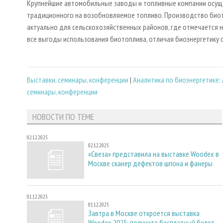
Крупнейшие автомобильные заводы и топливные компании осущ
традиционного на возобновляемое топливо. Производство биот
актуально для сельскохозяйственных районов, где отмечается 
все выгоды использования биотоплива, отличая биоэнергетику от
Выставки, семинары, конференции
|
Аналитика по биоэнергетике:
семинары, конференции
НОВОСТИ ПО ТЕМЕ
02.12.2025
02.12.2025
«Свеза» представила на выставке Woodex в
Москве сканер дефектов шпона и фанеры
01.12.2025
01.12.2025
Завтра в Москве откроется выставка
Woodex 2025: получите бесплатный билет