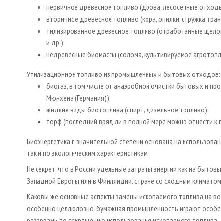
первичное древесное топливо (дрова, лесосечные отходы, 
вторичное древесное топливо (кора, опилки, стружка, грану
тилизированное древесное топливо (отработанные щелок
и др.);
недревесные биомассы (солома, культивируемое агротопл
Утилизационное топливо из промышленных и бытовых отходов:
биогаз, в том числе от анаэробной очистки бытовых и п
Мюнхена (Германия));
жидкие виды биотоплива (спирт, дизельное топливо);
торф (последний вряд ли в полной мере можно отнести к
Биоэнергетика в значительной степени основана на использова
так и по экологическим характеристикам.
Не секрет, что в России удельные затраты энергии как на бытов
Западной Европы или в Финляндии, стране со сходным климатом
Каковы же основные аспекты замены ископаемого топлива на в
особенно целлюлозно-бумажная промышленность играют особен
резервами по сокращению использования ископаемого топлива.