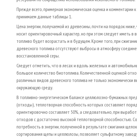
Прежде всего, примерная экономическая оценка и комментарии к 
принимаем данные таблицы 1.
Цена энергии, получаемой из древесины, почти на порядок ниже, ч
носит ориентировочный характер, но при этом следует иметь в в
топливо будет возрастать и в будущем. Кроме того, при сжигани
древесного топлива отсутствуют выбросы в атмосферу соедине
восстановленной серы.
Следует отметить, что в лесах и вдоль железных и автомобильн
большое количество биотоплива. Количественной оценкой отход
различных видов древесного топлива не только экономически вы
окружающую среду.
В топливно-энергетическом балансе целлюлозно-бумажных пре
(отходы), теплотворная способность которых составляет поряд
ориентировочно составляет 50%, а следовательно, при выработк
отходов с достаточно высокой теплотворной способностью. С
потребность в энергии, полученной в результате сжигания щело
сортирования щепы и целлюлозы, позволяет сульфатному заводу