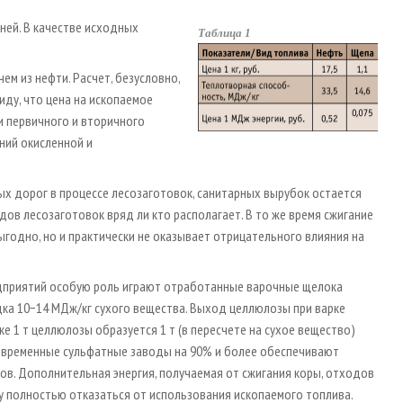
ней. В качестве исходных
Таблица 1
ем из нефти. Расчет, безусловно,
иду, что цена на ископаемое
и первичного и вторичного
ний окисленной и
ых дорог в процессе лесозаготовок, санитарных вырубок остается
ов лесозаготовок вряд ли кто располагает. В то же время сжигание
годно, но и практически не оказывает отрицательного влияния на
дприятий особую роль играют отработанные варочные щелока
ка 10−14 МДж/кг сухого вещества. Выход целлюлозы при варке
е 1 т целлюлозы образуется 1 т (в пересчете на сухое вещество)
овременные сульфатные заводы на 90% и более обеспечивают
ков. Дополнительная энергия, получаемая от сжигания коры, отходов
 полностью отказаться от использования ископаемого топлива.