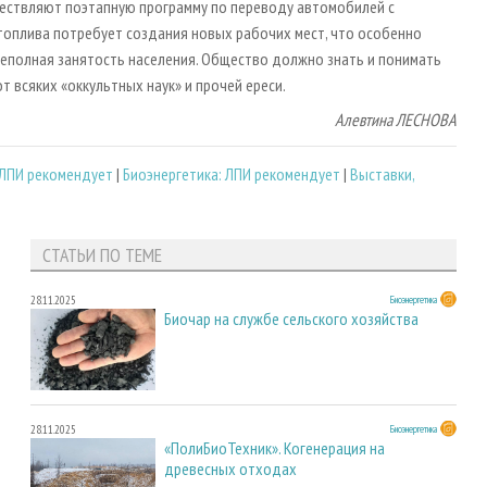
ествляют поэтапную программу по переводу автомобилей с
оплива потребует создания новых рабочих мест, что особенно
неполная занятость населения. Общество должно знать и понимать
 всяких «оккультных наук» и прочей ереси.
Алевтина ЛЕСНОВА
 ЛПИ рекомендует
|
Биоэнергетика: ЛПИ рекомендует
|
Выставки,
СТАТЬИ ПО ТЕМЕ
28.11.2025
Биоэнергетика
Биочар на службе сельского хозяйства
28.11.2025
Биоэнергетика
«ПолиБиоТехник». Когенерация на
древесных отходах