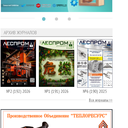
АРХИВ ЖУРНАЛОВ
№2 (192) 2026
№1 (191) 2026
№6 (190) 2025
Все журналы