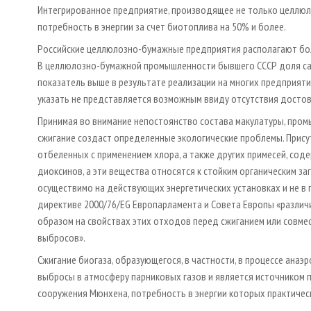
Интегрированное предприятие, производящее не только целлюлоз
потребность в энергии за счет биотоплива на 50% и более.
Российские целлюлозно-бумажные предприятия располагают бо
В целлюлозно-бумажной промышленности бывшего СССР доля сам
показатель выше в результате реализации на многих предприят
указать не представляется возможным ввиду отсутствия дост
Принимая во внимание непостоянство состава макулатуры, про
сжигание создаст определенные экологические проблемы. Присут
отбеленных с применением хлора, а также других примесей, сод
диоксинов, а эти вещества относятся к стойким органическим з
осуществимо на действующих энергетических установках и не в 
директиве 2000/76/EG Европарламента и Совета Европы «разли
образом на свойствах этих отходов перед сжиганием или совмест
выбросов».
Сжигание биогаза, образующегося, в частности, в процессе ана
выбросы в атмосферу парниковых газов и является источником п
сооружения Мюнхена, потребность в энергии которых практическ