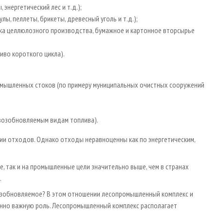
энергетический лес и т.д.);
лы, пеллеты, брикеты, древесный уголь и т.д.);
а целлюлозного производства, бумажное и картонное вторсырье
иво короткого цикла).
ромышленных стоков (по примеру муниципальных очистных сооружений
 возобновляемым видам топлива).
нии отходов. Однако отходы неравноценны как по энергетическим,
ые, так и на промышленные цели значительно выше, чем в странах
.
озобновляемое? В этом отношении лесопромышленный комплекс и
но важную роль. Лесопромышленный комплекс располагает