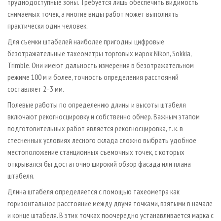
труднодоступные зоны. Требуется лишь обеспечить видимость
снимаемых точек, а многие виды работ может выполнять
практически один человек.
Для съемки штабелей наиболее пригодны цифровые
безотражательные тахеометры торговых марок Nikon, Sokkia,
Trimble. Они имеют дальность измерения в безотражательном
режиме 100 м и более, точность определения расстояний
составляет 2−3 мм.
Полевые работы по определению длины и высоты штабеля
включают рекогносцировку и собственно обмер. Важным этапом
подготовительных работ является рекогносцировка, т. к. в
стесненных условиях лесного склада сложно выбрать удобное
местоположение станционных съемочных точек, с которых
открывался бы достаточно широкий обзор фасада или плана
штабеля.
Длина штабеля определяется с помощью тахеометра как
горизонтальное расстояние между двумя точками, взятыми в начале
и конце штабеля. В этих точках поочередно устанавливается марка с