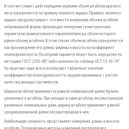
В соответствии с действующими нормами объем штабеля круглого
леса определяется по правилу «полного ящика». Правило «полного
ящика» предусматривает, что вместо измерения объема штабеля
неправильной формы производят измерение геометрических
параметров прямоугольного параллелепипеда, объем которого
равен объему штабеля. В этом случае объем штабеля определяется
как произведение его длины, ширины и высоты на коэффициент
полнодревесности. Последний параметр может быть определен по
1
2
методике ГОСТ 2292−88
либо назначен по таблице ОСТ 13-43-79
.
На практике чаще всего используют табличные значения
коэффициентов полнодревесности, скорректированные с учетом
качества укладки сортиментов.
Ширина штабеля принимается равной номинальной длине бревен,
уложенных в штабель. При укладке в один штабель лесоматериалов
различных номинальных длин, ширину штабеля принимают равной
средневзвешенной длине лесоматериалов в нем.
Наибольшую сложность представляет измерение длины и высоты
штабеля. Традиционные методы измерения предполагают