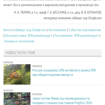
может быть рекомендован к широкому внедрению в производство.
Н. А. ТЮРИН, к.т.н., проф. Г. А. БЕССАРАБ, к.т.н., доц. В. В. КОЧАНОВ,
менеджер компании «Шмидт энд Олофсон»
Biesse
|
«Шмидт энд Олофсон»
|
Лесопиление
|
События, мероприятия
|
Лесозаготовка: ЛПИ рекомендует
|
Лесопиление: ЛПИ рекомендует
|
Техника и технологии
НОВОСТИ ПО ТЕМЕ
04.08.2026
04.08.2026
Россия сохранила 10% китайского рынка ЛПК
при общем падении импорта
03.08.2026
03.08.2026
Заместитель Министра промышленности
поприветствовал участников PulpFor 2026