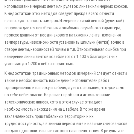
использование мерных лент или рулеток, линеек или мерных крюков.
К недостаткам этих методов следует прежде всего отнести
невысокую точность замеров. Измерение линий лентой (рулеткой)
сопровождается неизбежными ошибками случайного характера,
происходящими от неодинакового натяжения ленты, изменения
температуры, невозможности установить шпильки (метки) точно в
створе ленты, неровностей почвы и т.п. Относительная ошибка при
измерении линии лентой колеблется от 1:500 в благоприятных
условиях до 1:200 в неблагоприятных.
К недостаткам традиционных методов измерений следует отнести
также и необходимость нахождения исполнителей работ
одновременно и наверху штабеля, и у его основания, что уже само
по себе небезопасно. Не решает проблем и использование
телескопических линеек, хотя в этом случае отпадает
необходимость нахождения на штабеле. В то же время
захламленность приштабельных территорий и их
труднодоступность, а в зимний период еще и наличие снегозаносов
создают дополнительные сложности и препятствия. В результате