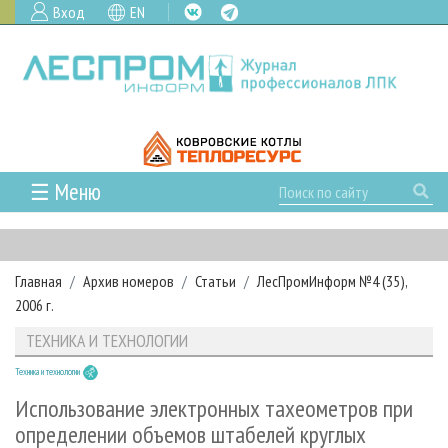
Вход
EN
☰ Меню
ГЛАВНАЯ
РУБРИКИ И ТЕМЫ
Главная
Архив номеров
Статьи
ЛесПромИнформ №4 (35),
РУБРИКИ ЖУРНАЛА
НОВОСТИ
2006 г.
ЛЕСНОЕ ХОЗЯЙСТВО
КАЛЕНДАРЬ СОБЫТИЙ
ПРОЕКТЫ ЛПИ
ТЕХНИКА И ТЕХНОЛОГИИ
ЛЕСОЗАГОТОВКА
НОВОСТИ ЛПК
АНАЛИТИКА
АРХИВ
Техника и технологии
ЛЕСОПИЛЕНИЕ
НОВОСТИ ЖУРНАЛА
ПРЕДПРИЯТИЯ ЛПК
АРХИВ ЖУРНАЛОВ
О ЖУРНАЛЕ
Использование электронных тахеометров при
ДЕРЕВООБРАБОТКА
НОВОСТИ КОМПАНИЙ
ЛЕСНЫЕ РЕГИОНЫ РОССИИ
СТАТЬИ
определении объемов штабелей круглых
ПОДПИСКА
РЕКЛАМОДАТЕЛЯМ