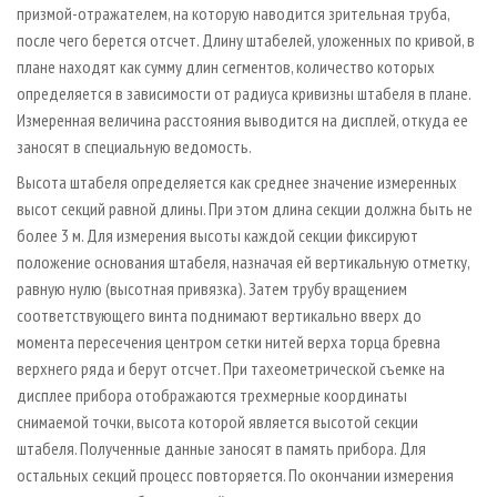
призмой-отражателем, на которую наводится зрительная труба,
после чего берется отсчет. Длину штабелей, уложенных по кривой, в
плане находят как сумму длин сегментов, количество которых
определяется в зависимости от радиуса кривизны штабеля в плане.
Измеренная величина расстояния выводится на дисплей, откуда ее
заносят в специальную ведомость.
Высота штабеля определяется как среднее значение измеренных
высот секций равной длины. При этом длина секции должна быть не
более 3 м. Для измерения высоты каждой секции фиксируют
положение основания штабеля, назначая ей вертикальную отметку,
равную нулю (высотная привязка). Затем трубу вращением
соответствующего винта поднимают вертикально вверх до
момента пересечения центром сетки нитей верха торца бревна
верхнего ряда и берут отсчет. При тахеометрической съемке на
дисплее прибора отображаются трехмерные координаты
снимаемой точки, высота которой является высотой секции
штабеля. Полученные данные заносят в память прибора. Для
остальных секций процесс повторяется. По окончании измерения