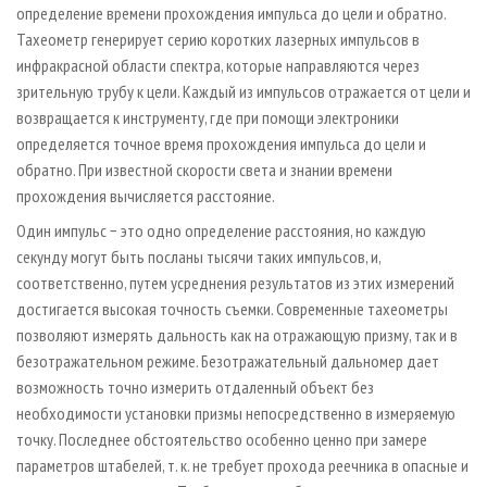
определение времени прохождения импульса до цели и обратно.
Тахеометр генерирует серию коротких лазерных импульсов в
инфракрасной области спектра, которые направляются через
зрительную трубу к цели. Каждый из импульсов отражается от цели и
возвращается к инструменту, где при помощи электроники
определяется точное время прохождения импульса до цели и
обратно. При известной скорости света и знании времени
прохождения вычисляется расстояние.
Один импульс − это одно определение расстояния, но каждую
секунду могут быть посланы тысячи таких импульсов, и,
соответственно, путем усреднения результатов из этих измерений
достигается высокая точность съемки. Современные тахеометры
позволяют измерять дальность как на отражающую призму, так и в
безотражательном режиме. Безотражательный дальномер дает
возможность точно измерить отдаленный объект без
необходимости установки призмы непосредственно в измеряемую
точку. Последнее обстоятельство особенно ценно при замере
параметров штабелей, т. к. не требует прохода реечника в опасные и