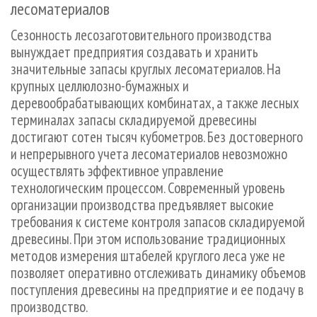
лесоматериалов
СУШКА ДРЕВЕСИНЫ
ПЕРСОНЫ
КОНТАКТЫ
РЕКЛАМА
ПРОИЗВОДСТВО ДРЕВЕСНЫХ ПЛИТ
Сезонность лесозаготовительного производства
МОБИЛЬНЫЕ ВЫСТАВКИ
РЕКЛАМА НА САЙТЕ
вынуждает предприятия создавать и хранить
ДЕРЕВЯННОЕ ДОМОСТРОЕНИЕ
ОФИЦИАЛЬНЫЕ ДЕЛЕГАЦИИ
значительные запасы круглых лесоматериалов. На
ПРОИЗВОДСТВО МЕБЕЛИ
ПРИОРИТЕТНЫЕ ИНВЕСТПРОЕКТЫ
крупных целлюлозно-бумажных и
деревообрабатывающих комбинатах, а также лесных
БИОЭНЕРГЕТИКА
RUSSIAN FORESTRY REVIEW
терминалах запасы складируемой древесины
ЦБП
ГАЗЕТА ЛЕСПРОМФОРУМ
достигают сотен тысяч кубометров. Без достоверного
ИНСТРУМЕНТ И МАТЕРИАЛЫ
БИБЛИОТЕКА СПЕЦИАЛИСТА
и непрерывного учета лесоматериалов невозможно
осуществлять эффективное управление
технологическим процессом. Современный уровень
организации производства предъявляет высокие
требования к системе контроля запасов складируемой
древесины. При этом использование традиционных
методов измерения штабелей круглого леса уже не
позволяет оперативно отслеживать динамику объемов
поступления древесины на предприятие и ее подачу в
производство.