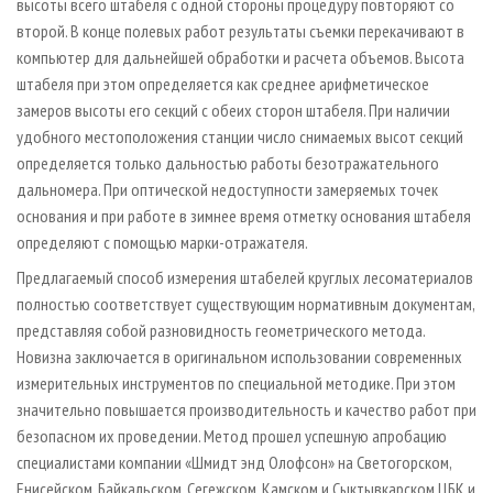
высоты всего штабеля с одной стороны процедуру повторяют со
второй. В конце полевых работ результаты съемки перекачивают в
компьютер для дальнейшей обработки и расчета объемов. Высота
штабеля при этом определяется как среднее арифметическое
замеров высоты его секций с обеих сторон штабеля. При наличии
удобного местоположения станции число снимаемых высот секций
определяется только дальностью работы безотражательного
дальномера. При оптической недоступности замеряемых точек
основания и при работе в зимнее время отметку основания штабеля
определяют с помощью марки-отражателя.
Предлагаемый способ измерения штабелей круглых лесоматериалов
полностью соответствует существующим нормативным документам,
представляя собой разновидность геометрического метода.
Новизна заключается в оригинальном использовании современных
измерительных инструментов по специальной методике. При этом
значительно повышается производительность и качество работ при
безопасном их проведении. Метод прошел успешную апробацию
специалистами компании «Шмидт энд Олофсон» на Светогорском,
Енисейском, Байкальском, Сегежском, Камском и Сыктывкарском ЦБК и