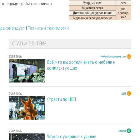
медленным срабатыванием в
 рекомендует
|
Техника и технологии
СТАТЬИ ПО ТЕМЕ
23.03.2026
Мебельное производство
Всё, что вы хотели знать о мебели и
комплектующих
23.03.2026
ЦБП
Страсти по ЦБП
23.03.2026
События
Woodex удваивает усилия