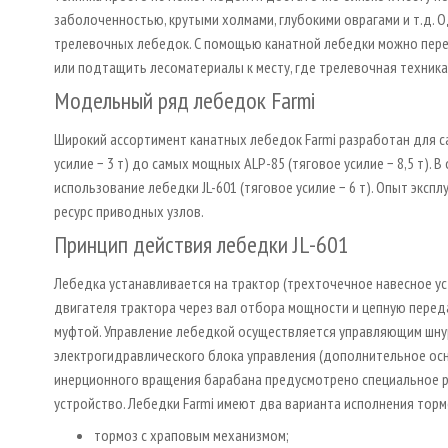
заболоченностью, крутыми холмами, глубокими оврагами и т.д. 
трелевочных лебедок. С помощью канатной лебедки можно перев
или подтащить лесоматериалы к месту, где трелевочная техника
Модельный ряд лебедок Farmi
Широкий ассортимент канатных лебедок Farmi разработан для с
усилие − 3 т) до самых мощных ALP-85 (тяговое усилие − 8,5 т).
использование лебедки JL-601 (тяговое усилие − 6 т). Опыт экс
ресурс приводных узлов.
Принцип действия лебедки JL-601
Лебедка устанавливается на трактор (трехточечное навесное ус
двигателя трактора через вал отбора мощности и цепную перед
муфтой. Управление лебедкой осуществляется управляющим шн
электрогидравлического блока управления (дополнительное ос
инерционного вращения барабана предусмотрено специальное 
устройство. Лебедки Farmi имеют два варианта исполнения торм
тормоз с храповым механизмом;