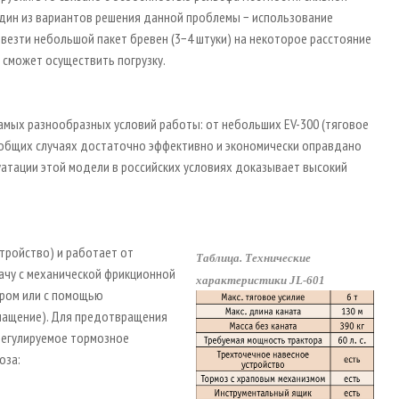
Один из вариантов решения данной проблемы − использование
езти небольшой пакет бревен (3−4 штуки) на некоторое расстояние
 сможет осуществить погрузку.
амых разнообразных условий работы: от небольших EV-300 (тяговое
 В общих случаях дос­таточно эффективно и экономически оправдано
плуатации этой модели в российских условиях доказывает высокий
тройство) и работает от
Таблица. Технические
ачу с механической фрикционной
характеристики JL-601
уром или с помощью
нащение). Для предотвращения
регулируемое тормозное
оза: