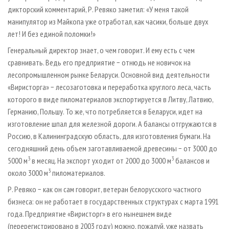
дикторский комментарий, Р. Ревяко заметил: «У меня такой
манипулятор из Майкопа уже отработал, как часики, больше двух
лет! И без единой поломки!»
Генеральный директор знает, о чем говорит. И ему есть с чем
сравнивать. Ведь его предприятие − отнюдь не новичок на
лесопромышленном рынке Беларуси. Основной вид деятельности
«Виристорга» − лесозаготовка и переработка круглого леса, часть
которого в виде пиломатериалов экспортируется в Литву, Латвию,
Германию, Польшу. То же, что потребляется в Беларуси, идет на
изготовление шпал для железной дороги. А балансы отгружаются в
Россию, в Калининградскую область, для изготовления бумаги. На
сегодняшний день объем заготавливаемой древесины − от 3000 до
3
3
5000 м
в месяц. На экспорт уходит от 2000 до 3000 м
балансов и
3
около 3000 м
пиломатериалов.
Р. Ревяко − как он сам говорит, ветеран белорусского частного
бизнеса: он не работает в государственных структурах с марта 1991
года. Предприятие «Виристорг» в его нынешнем виде
(перерегистрировано в 2003 году) можно, пожалуй, уже назвать