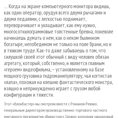
СУШКА ДРЕВЕСИНЫ
ПЕРСОНЫ
КОНТАКТЫ
РЕКЛАМА
… Когда на экране компьютерного монитора видишь,
как один оператор, орудуя всего двумя рычагами и
ПРОИЗВОДСТВО ДРЕВЕСНЫХ ПЛИТ
МОБИЛЬНЫЕ ВЫСТАВКИ
РЕКЛАМА НА САЙТЕ
двумя педалями, с легкостью поднимает,
ДЕРЕВЯННОЕ ДОМОСТРОЕНИЕ
ОФИЦИАЛЬНЫЕ ДЕЛЕГАЦИИ
переворачивает и укладывает, как ему нужно,
ПРОИЗВОДСТВО МЕБЕЛИ
ПРИОРИТЕТНЫЕ ИНВЕСТПРОЕКТЫ
многосоткилограммовые толстенные бревна, поневоле
начинаешь думать о нем, как о неком былинном
БИОЭНЕРГЕТИКА
RUSSIAN FORESTRY REVIEW
богатыре, непобедимом не только на поле брани, но и
ЦБП
ГАЗЕТА ЛЕСПРОМФОРУМ
в тяжком труде. Как-то даже забываешь о том, что
ИНСТРУМЕНТ И МАТЕРИАЛЫ
силушкой своей этот обычный с виду человек обязан
БИБЛИОТЕКА СПЕЦИАЛИСТА
агрегату, который, собственно, и является главным
«героем» видеофильма, − установленному на базе
мощного грузовика гидроманипулятору, чья когтистая
«лапа», похожая на клешню фантастического монстра,
изящно и непринужденно играет с грузом любой
конфигурации и тяжести.
Этот «блокбастер» мы смотрели вместе с Романом Ревяко,
генеральным директором производственно-торгового частного
унитарного предприятия «Виристорг». Словно дополняя закадровый