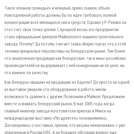
Такое «планов громадье» и немалый, прямо скажем, объем
повседневной работы должны бы по идее требовать полной
концентрации всех имеющихся сил и средств. Однако у Р. Ревяко на
этот счет своя точка зрения. С прошлой весны его предприятие
стало официальным дилером Майкопского машиностроительного
завода. Почему? Да потому, считает глава «Виристорга», что у этой
техники прекрасные перспективы на белорусском рынке. Тем более
что аналогичная продукция как белорусских, так и иных российских
производителей не выдерживает с ней конкуренции ни по цене, ни,
что важнее, по качеству.
Как белорусы «вышли» на продукцию из Адыгеи? Да просто на одной
из выставок увидели это оборудование в работе, имели
возможность сравнить с другим. Позвонили в Майкоп. Предложили
вместе осваивать белорусский рынок. В мае 2005 года, когда
главный инженер завода-изготовителя приехал в Минск на
международную выставку «Лесдревтех», познакомились.
Договорились о поставках, причем, что весьма немаловажно, с уже
уплаченным в России НДС. А на будущее обсудили вопрос еще