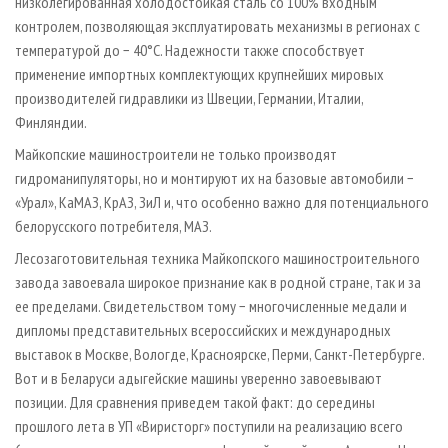
низколегированная холодостойкая сталь со 100% входным
контролем, позволяющая эксплуатировать механизмы в регионах с
температурой до − 40°С. Надежности также способствует
применение импортных комплектующих крупнейших мировых
производителей гидравлики из Швеции, Германии, Италии,
Финляндии.
Майкопские машиностроители не только производят
гидроманипуляторы, но и монтируют их на базовые автомобили −
«Урал», КаМАЗ, КрАЗ, ЗиЛ и, что особенно важно для потенциального
белорусского потребителя, МАЗ.
Лесозаготовительная техника Майкопского машиностроительного
завода завоевала широкое признание как в родной стране, так и за
ее пределами. Свидетельством тому − многочисленные медали и
дипломы представительных всероссийских и международных
выставок в Москве, Вологде, Красноярске, Перми, Санкт-Петербурге.
Вот и в Беларуси адыгейские машины уверенно завоевывают
позиции. Для сравнения приведем такой факт: до середины
прошлого лета в УП «Виристорг» поступили на реализацию всего