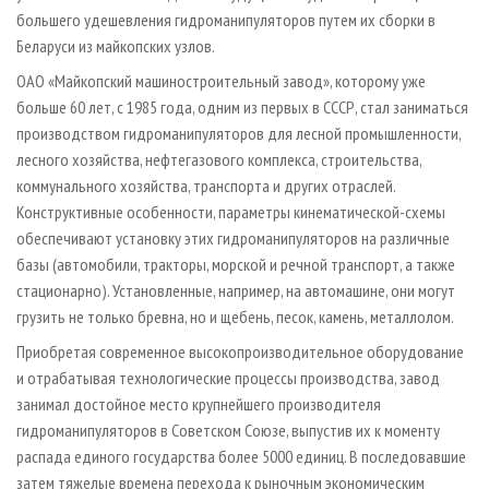
большего удешевления гидроманипуляторов путем их сборки в
Беларуси из майкопских узлов.
ОАО «Майкопский машиностроительный завод», которому уже
больше 60 лет, с 1985 года, одним из первых в СССР, стал заниматься
производством гидроманипуляторов для лесной промышленности,
лесного хозяйства, неф­тегазового комплекса, строительства,
коммунального хозяйства, транспорта и других отраслей.
Конструктивные особенности, параметры кинематичес­кой-схемы
обеспечивают установку этих гидроманипуляторов на различные
базы (автомобили, тракторы, морской и речной транспорт, а также
стационарно). Установленные, например, на автомашине, они могут
грузить не только бревна, но и щебень, песок, камень, металлолом.
Приобретая современное высокопроизводительное оборудование
и отрабатывая технологические процессы производства, завод
занимал достойное место крупнейшего производителя
гидроманипуляторов в Советском Союзе, выпустив их к моменту
распада единого государства более 5000 единиц. В последовавшие
затем тяжелые времена перехода к рыночным экономическим