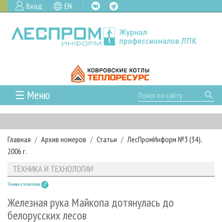
Вход
EN
☰ Меню
ГЛАВНАЯ
РУБРИКИ И ТЕМЫ
Главная
Архив номеров
Статьи
ЛесПромИнформ №3 (34),
РУБРИКИ ЖУРНАЛА
НОВОСТИ
2006 г.
ЛЕСНОЕ ХОЗЯЙСТВО
КАЛЕНДАРЬ СОБЫТИЙ
ПРОЕКТЫ ЛПИ
ТЕХНИКА И ТЕХНОЛОГИИ
ЛЕСОЗАГОТОВКА
НОВОСТИ ЛПК
АНАЛИТИКА
АРХИВ
Техника и технологии
ЛЕСОПИЛЕНИЕ
НОВОСТИ ЖУРНАЛА
ПРЕДПРИЯТИЯ ЛПК
АРХИВ ЖУРНАЛОВ
О ЖУРНАЛЕ
Железная рука Майкопа дотянулась до
ДЕРЕВООБРАБОТКА
НОВОСТИ КОМПАНИЙ
ЛЕСНЫЕ РЕГИОНЫ РОССИИ
СТАТЬИ
белорусских лесов
ПОДПИСКА
РЕКЛАМОДАТЕЛЯМ