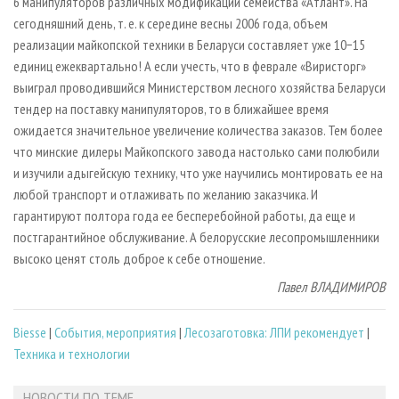
6 манипуляторов различных модификаций семейства «Атлант». На
сегодняшний день, т. е. к середине весны 2006 года, объем
реализации майкопской техники в Беларуси сос­тавляет уже 10−15
единиц ежеквартально! А если учесть, что в феврале «Виристорг»
выиграл проводившийся Министерством лесного хозяйства Беларуси
тендер на поставку манипуляторов, то в ближайшее время
ожидается значительное увеличение количества заказов. Тем более
что минские дилеры Майкопского завода настолько сами полюбили
и изучили адыгейскую технику, что уже научились монтировать ее на
любой транспорт и отлаживать по желанию заказчика. И
гарантируют полтора года ее бесперебойной работы, да еще и
постгарантийное обслуживание. А белорусские лесопромышленники
высоко ценят столь доброе к себе отношение.
Павел ВЛАДИМИРОВ
Biesse
|
События, мероприятия
|
Лесозаготовка: ЛПИ рекомендует
|
Техника и технологии
НОВОСТИ ПО ТЕМЕ