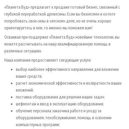
СУШКА ДРЕВЕСИНЫ
ПЕРСОНЫ
КОНТАКТЫ
РЕКЛАМА
«Планета Вуд» предлагает к продаже готовый бизнес, связанный с
ПРОИЗВОДСТВО ДРЕВЕСНЫХ ПЛИТ
МОБИЛЬНЫЕ ВЫСТАВКИ
глубокой переработкой древесины. Если вы бизнесмен и хотите
РЕКЛАМА НА САЙТЕ
попробовать свои силы в «лесном» деле, но не очень хорошо
ДЕРЕВЯННОЕ ДОМОСТРОЕНИЕ
ОФИЦИАЛЬНЫЕ ДЕЛЕГАЦИИ
ориентируетесь в нем, то именно мы поможем вам!
ПРОИЗВОДСТВО МЕБЕЛИ
ПРИОРИТЕТНЫЕ ИНВЕСТПРОЕКТЫ
Осваивая при поддержке «Планета Вуд» новейшие технологии, вы
БИОЭНЕРГЕТИКА
RUSSIAN FORESTRY REVIEW
можете рассчитывать на нашу квалифицированную помощь в
различных ситуациях.
ЦБП
ГАЗЕТА ЛЕСПРОМФОРУМ
Наша компания предоставляет следующие услуги:
ИНСТРУМЕНТ И МАТЕРИАЛЫ
БИБЛИОТЕКА СПЕЦИАЛИСТА
выбор наиболее эффективного направления для вложения
ваших средств;
расчет экономической эффективности и возвратности ваших
вложений;
поставка оборудования для решения ваших задач;
шефмонтаж и ввод в эксплуатацию оборудования;
обучение персонала заказчика работе и уходу за
оборудованием, техобслуживание, помощь в освоении
компьютерных программ;