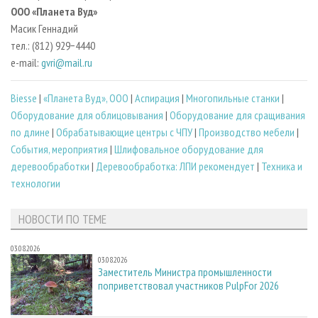
ООО «Планета Вуд»
Масик Геннадий
тел.: (812) 929−4440
e-mail:
gvri@mail.ru
Biesse
|
«Планета Вуд», ООО
|
Аспирация
|
Многопильные станки
|
Оборудование для облицовывания
|
Оборудование для сращивания
по длине
|
Обрабатывающие центры с ЧПУ
|
Производство мебели
|
События, мероприятия
|
Шлифовальное оборудование для
деревообработки
|
Деревообработка: ЛПИ рекомендует
|
Техника и
технологии
НОВОСТИ ПО ТЕМЕ
03.08.2026
03.08.2026
Заместитель Министра промышленности
поприветствовал участников PulpFor 2026