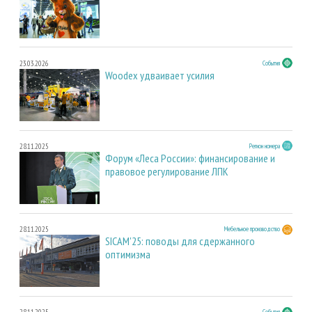
23.03.2026
События
Woodex удваивает усилия
28.11.2025
Регион номера
Форум «Леса России»: финансирование и
правовое регулирование ЛПК
28.11.2025
Мебельное производство
SICAM'25: поводы для сдержанного
оптимизма
События