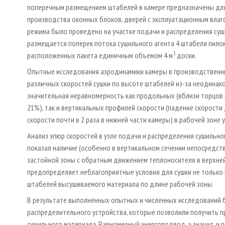
поперечным размещением штабелей в камере предназначены для
производства оконных блоков, дверей с эксплуатационным вла
режима было проведено на участке подачи и распределения суши
размещается поперек потока сушильного агента 4 штабеля пило
3
расположенных пакета единичным объемом 4 м
доски.
Опытные исследования аэродинамики камеры в производственн
различных скоростей сушки по высоте штабелей из-за неодинако
значительная неравномерность как продольных (вблизи торцов 
21%), так и вертикальных профилей скорости (падение скорости
скорости почти в 2 раза в нижней части камеры) в рабочей зоне
Анализ эпюр скоростей в узле подачи и распределения сушильног
показал наличие (особенно в вертикальном сечении непосредс
застойной зоны с обратным движением теплоносителя в верхней
предопределяет неблагоприятные условия для сушки не только 
штабелей высушиваемого материала по длине рабочей зоны.
В результате выполненных опытных и численных исследований 
распределительного устройства, которые позволили получить 
сушильного материала. Равномерный энергоподвод, а значит, и