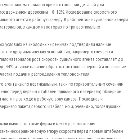
 сушки пиломатериалов при изготовлении деталей для
госодержанием древесины − 8−12%. Исследование скоростного
льного агента в рабочую камеру. В рабочей зоне сушильной камеры
материалов, в каждом из которых по три вертикально
ых условиях на «холодных» режимах подтвердили наличие
вых гидродинамичес­ких условий. Так, например, отмечается
пиломатериалов рост скорости сушильного агента составляет до
 до 44%, а также наличие обратных потоков в верхней и повышение
 участка подачи и распределения теплоносителя.
о агента как по вертикальным, так и по горизонтальным сечениям
твенно перед первым штабелем сушильного материала) обширной
 части на выходе в рабочую зону камеры. Последнее и
верхнего пакета первого штабеля, но и, очевидно, последующих
были выявлены такие форма и место расположения
практически равномерную эпюру скорости перед первым штабелем
 равномерная интенсивность сушки пиломатериалов позволяет не