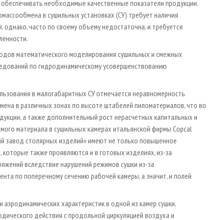
яет обеспечивать необходимые качественные показатели продукции.
массообмена в сушильных установках (СУ) требует наличия
, однако, часто по своему объему недостаточна, и требуется
ленности.
тодов математического моделирования сушильных и смежных
следований по гидродинамическому усовершенствованию
пользования в малогабаритных СУ отмечается неравномерность
бмена в различных зонах по высоте штабелей пиломатериалов, что во
дукции, а также дополнительный рост нерасчетных капитальных и
емого материала в сушильных камерах итальянской фирмы Copcal
й завод столярных изделий» имеют не только повышенное
, которые также проявляются и в готовых изделиях, из-за
ряжений вследствие нарушений режимов сушки из-за
нта по поперечному сечению рабочей камеры, а значит, и полей
 аэродинамических характеристик в одной из камер сушки,
одического действия с продольной циркуляцией воздуха и