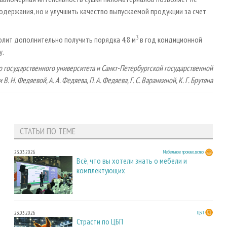
одержания, но и улучшить качество выпускаемой продукции за счет
3
олит дополнительно получить порядка 4,8 м
в год кондиционной
у.
 государственного университета и Санкт-Петербургской государственной
 Н. Федяевой, А. А. Федяева, П. А. Федяева, Г. С. Варанкиной, К. Г. Брутяна
СТАТЬИ ПО ТЕМЕ
23.03.2026
Мебельное производство
Всё, что вы хотели знать о мебели и
комплектующих
23.03.2026
ЦБП
Страсти по ЦБП