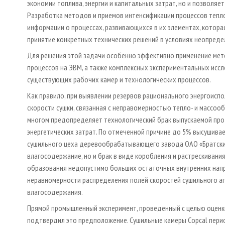
экономии топлива, энергии и капитальных зат­рат, но и позвол
Разработка методов и приемов интенсификации процессов тепло
информации о процессах, развивающихся в их элементах, которая
принятие конкретных технических решений в условиях неопреде
Для решения этой задачи особенно эффективно применение ме
процессов на ЭВМ, а также комплексных экспериментальных ис
существующих рабочих камер и технологических процессов.
Как правило, при выявлении резервов рационального энергоис­
скорости сушки, связанная с неправомерностью тепло- и массоо
многом предопределяет технологический брак выпускаемой про
энергетических затрат. По отмеченной причине до 5% высушива
сушильного цеха деревообрабатывающего завода ОАО «Братски
влагосодержание, но и брак в виде коробления и растрескивания
образования недопус­тимо больших остаточных внутренних нап
неравномерности распределения полей скоростей сушильного аге
влагосодержания.
Прямой промышленный эксперимент, проведенный с целью оценки
подтвердил это предположение. Сушильные камеры Copcal пери