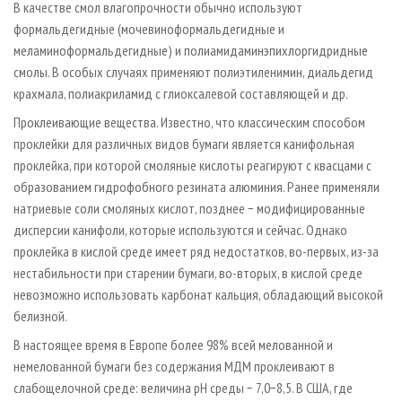
В качестве смол влагопрочности обычно используют
формальдегидные (мочевиноформальдегидные и
меламиноформальдегидные) и полиамидаминэпихлоргидридные
смолы. В особых случаях применяют полиэтиленимин, диальдегид
крахмала, полиакриламид с глиоксалевой составляющей и др.
Проклеивающие вещества. Известно, что классическим способом
проклейки для различных видов бумаги является канифольная
проклейка, при которой смоляные кислоты реагируют с квасцами с
образованием гидрофобного резината алюминия. Ранее применяли
натриевые соли смоляных кислот, позднее − модифицированные
дисперсии канифоли, которые используются и сейчас. Однако
проклейка в кислой среде имеет ряд недостатков, во-первых, из-за
нестабильности при старении бумаги, во-вторых, в кислой среде
невозможно использовать карбонат кальция, обладающий высокой
белизной.
В настоящее время в Европе более 98% всей мелованной и
немелованной бумаги без содержания МДМ проклеивают в
слабощелочной среде: величина рН среды − 7,0−8,5. В США, где