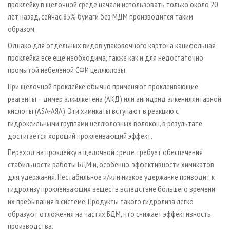
проклейку в щелочной среде начали использовать только около 20
лет назад, сейчас 85% бумаги без МДМ производится таким
образом.
Однако для отдельных видов упаковочного картона канифольная
проклейка все еще необходима, также как и для недостаточно
промытой небеленой СФИ целлюлозы.
При щелочной проклейке обычно применяют проклеивающие
реагенты − димер алкилкетена (AKД) или ангидрид алкенилянтарной
кислоты (АSA-AЯА). Эти химикаты вступают в реакцию с
гидроксильными группами целлюлозных волокон, в результате
достигается хороший проклеивающий эффект.
Переход на проклейку в щелочной среде требует обеспечения
стабильности работы БДМ и, особенно, эффективности химикатов
для удержания. Нестабильное и/или низкое удержание приводит к
гидролизу проклеивающих веществ вследствие большего времени
их пребывания в системе. Продукты такого гидролиза легко
образуют отложения на частях БДМ, что снижает эффективность
производства.