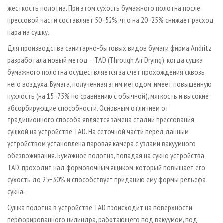
жесткость полотна. При этом сухость бумажного полотна после
прессовой части составляет 50−52%, что на 20−25% снижает расход
пара на сушку.
Для производства санитарно-бытовых видов бумаги фирма Andritz
разработала новый метод − ТАD (Through Air Drying), когда сушка
бумажного полотна осуществляется за счет прохождения сквозь
него воздуха. Бумага, полученная этим методом, имеет повышенную
пухлость (на 15−75% по сравнению с обычной), мягкость и высокие
абсорбирующие способности. Основным отличием от
традиционного способа является замена стадии прессования
сушкой на устройстве ТАD. На сеточной части перед данным
устройством установлена паровая камера с узлами вакуумного
обезвоживания. Бумажное полотно, попадая на сукно устройства
ТАD, проходит над формовочным ящиком, который повышает его
сухость до 25−30% и способствует приданию ему формы рельефа
сукна.
Сушка полотна в устройстве ТАD происходит на поверхности
перфорированного цилиндра, работающего под вакуумом, под