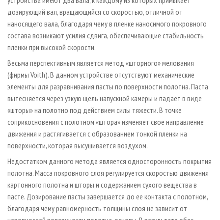
дозирующий вал, вращающийся со скоростью, отличной от
наносящего вала, благодаря чему в пленке наносимого покровного
сос­тава возникают усилия сдвига, обеспечивающие стабильность
пленки при высокой скорости.
Весьма перспективным является метод «шторного» мелования
(фирмы Voith). В данном устройстве отсутствуют механические
элементы для разравнивания пасты по поверхности полотна. Паста
вытесняется через узкую щель напускной камеры и падает в виде
«шторы» на полотно под действием силы тяжести. В точке
соприкосновения с полотном «штора» изменяет свое направление
движения и растягивается с образованием тонкой пленки на
поверхности, которая высушивается воздухом.
Недостатком данного метода является односторонность покрытия
полотна. Масса покровного слоя регулируется скоростью движения
картонного полотна и шторы и содержанием сухого вещества в
пасте. Дозирование пасты завершается до ее контакта с полотном,
благодаря чему равномерность толщины слоя не зависит от
неровностей поверхности полотна-основы. В результате обес­