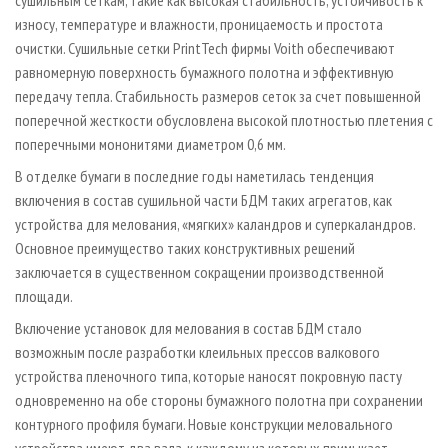
износу, температуре и влажности, проницаемость и простота
очистки. Сушильные сетки PrintTech фирмы Voith обеспечивают
равномерную поверхность бумажного полотна и эффективную
передачу тепла. Стабильность размеров сеток за счет повышенной
поперечной жесткости обусловлена высокой плотностью плетения с
поперечными мононитями диаметром 0,6 мм.
В отделке бумаги в последние годы наметилась тенденция
включения в состав сушильной части БДМ таких агрегатов, как
устройства для мелования, «мягких» каландров и суперкаландров.
Основное преимущество таких конструктивных решений
заключается в существенном сокращении производственной
площади.
Включение установок для мелования в состав БДМ стало
возможным после разработки клеильных прессов валкового
устройства пленочного типа, которые наносят покровную пасту
одновременно на обе стороны бумажного полотна при сохранении
контурного профиля бумаги. Новые конструкции меловального
устройства имеют два вала, к каждому из которых примыкает