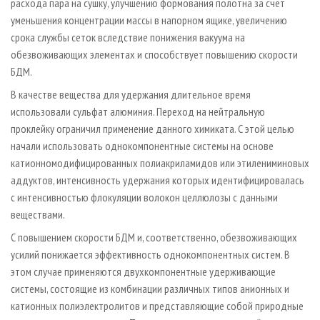
расхода пара на сушку, улучшению формования полотна за счет
уменьшения концентрации массы в напорном ящике, увеличению
срока службы сеток вследствие понижения вакуума на
обезвоживающих элементах и способствует повышению скорости
БДМ.
В качестве вещества для удержания длительное время
использовали сульфат алюминия. Переход на нейтральную
проклейку ограничил применение данного химиката. С этой целью
начали использовать однокомпонентные системы на основе
катионномодифицированных полиакриламидов или этилениминовых
аддуктов, интенсивность удержания которых идентифицировалась
с интенсивностью флокуляции волокон целлюлозы с данными
веществами.
С повышением скорости БДМ и, соответственно, обезвоживающих
усилий понижается эффективность однокомпонентных систем. В
этом случае применяются двухкомпонентные удерживающие
системы, состоящие из комбинации различных типов анионных и
катионных полиэлектролитов и представляющие собой природные