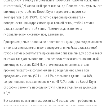
из состава КДМ клеильный пресс и каландр. Поверхность сушильного
цилиндра в устройстве Boost Dryer нагревается паром до
температуры 150−190°С. Полотно картона прижимается к
поверхности цилиндра с помощью тонкой сетки, грубой сетки и
охлаждающей плотной ленты. Прижим осуществляется
гидравлической системой под давлением.
При прохождении полотна по поверхности цилиндра содержащаяся
в нем влага испаряется и конденсируется в ячейках охлаждаемой
грубой сетки. В результате прижима полотна к цилиндру достигается
высокая гладкость полотна, что позволяет исключить лощильный
цилиндр из состава КДМ. При этом повышаются показатели
прочности картона: сопротивление расщеплению слоев при
продольном сжатии (SCT) − на 15%, разрывная длина − на 16%,
сопротивление продавливанию − на 41%. Устройства Boost Dryer
способны заменить несколько групп или все сушильные цилиндры
КДМ.
Вследствие повышения скорости БДМ возрастают требования к
сушильным сеткам, такие как высокая стабильность, устойчивость к