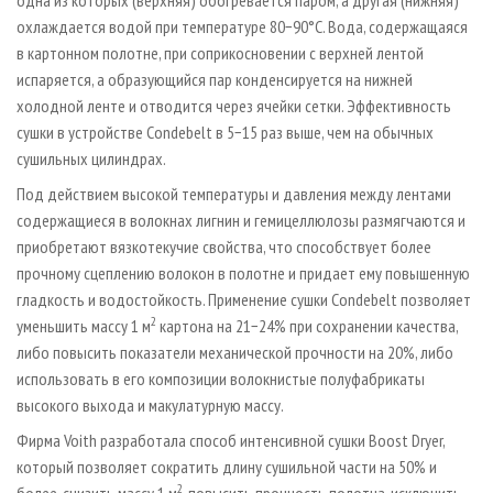
охлаждается водой при температуре 80−90°С. Вода, содержащаяся
в картонном полотне, при соприкосновении с верхней лентой
испаряется, а образующийся пар конденсируется на нижней
холодной ленте и отводится через ячейки сетки. Эффективность
сушки в устройстве Condebelt в 5−15 раз выше, чем на обычных
сушильных цилиндрах.
Под действием высокой температуры и давления между лентами
содержащиеся в волокнах лигнин и гемицеллюлозы размягчаются и
приобретают вязкотекучие свойства, что способствует более
прочному сцеплению волокон в полотне и придает ему повышенную
гладкость и водостойкость. Применение сушки Condebelt позволяет
2
уменьшить массу 1 м
картона на 21−24% при сохранении качества,
либо повысить показатели механической прочности на 20%, либо
использовать в его композиции волокнистые полуфабрикаты
высокого выхода и макулатурную массу.
Фирма Voith разработала способ интенсивной сушки Boost Dryer,
который позволяет сократить длину сушильной части на 50% и
2
более, снизить массу 1 м
, повысить прочность полотна, исключить