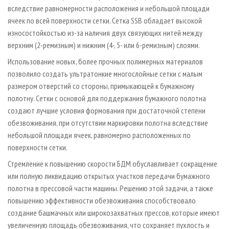
вследствие равномерности расположения и небольшой площади
ячеек по всей поверхности сетки. Сетка SSB обладает высокой
износостойкостью из-за наличия двух связующих нитей между
верхним (2-ремизным) и нижним (4-, 5- или 6-ремизным) слоями.
Использование новых, более прочных полимерных материалов
позволило создать ультратонкие многослойные сетки с малым
размером отверстий со стороны, примыкающей к бумажному
полотну. Сетки с основой для поддержания бумажного полотна
создают лучшие условия формования при достаточной степени
обезвоживания, при отсутствии маркировки полотна вследствие
небольшой площади ячеек, равномерно расположенных по
поверхности сетки.
Стремление к повышению скорости БДМ обуславливает сокращение
или полную ликвидацию открытых участков передачи бумажного
полотна в прессовой части машины. Решению этой задачи, а также
повышению эффективности обезвоживания способствовало
создание башмачных или широкозахватных прессов, которые имеют
увеличенную площадь обезвоживания, что сохраняет пухлость и