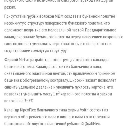
режим.
Присутствие грубых волокон МДМ создает в бумажном полотне
несомкнутую структуру поверхности бумажного полотна, что
осложняет покрытие его меловальной пастой. Предварительное
каландрирование бумажного полотна перед нанесением покровного
слоя позволяет уменьшить шероховатость его поверхности и
создать более сомкнутую структуру.
Фирмой Metso разработана конструкция «мягкого» каландра
башмачного типа. Каландр состоит из башмачного вала,
охватываемого эластичной лентой, с гидравлическим прижимом
башмака к обогреваемому контрвалу. Широкий захват позволяет
снизить удельное давление и увеличить пухлость картона, что
2
позволяет уменьшить массу 1 м
картонного полотна и расход
волокна на 3−5%.
Каландр NipcoFlex башмачного типа фирмы Voith состоит из
верхнего обогреваемого вала и нижнего вала со встроенным
башмаком и обтянутого эластичной рубашкой QualiFlex.