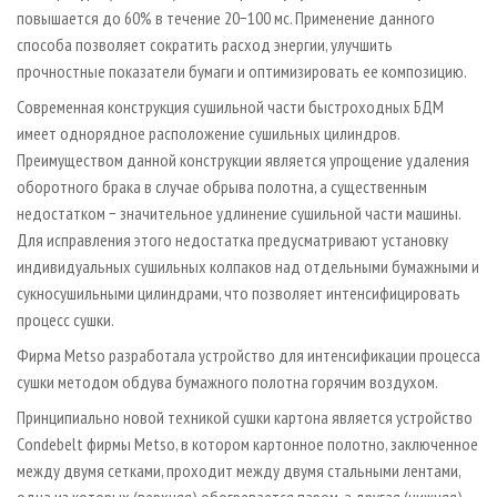
повышается до 60% в течение 20−100 мс. Применение данного
способа позволяет сократить расход энергии, улучшить
прочностные показатели бумаги и оптимизировать ее композицию.
Современная конструкция сушильной части быстроходных БДМ
имеет однорядное расположение сушильных цилиндров.
Преимуществом данной конструкции является упрощение удаления
оборотного брака в случае обрыва полотна, а существенным
недостатком − значительное удлинение сушильной части машины.
Для исправления этого недостатка предусмат­ривают установку
индивидуальных сушильных колпаков над отдельными бумажными и
сукносушильными цилиндрами, что позволяет интенсифицировать
процесс сушки.
Фирма Metso разработала устройство для интенсификации процесса
сушки методом обдува бумажного полотна горячим воздухом.
Принципиально новой техникой сушки картона является устройство
Condebelt фирмы Metso, в котором картонное полотно, заключенное
между двумя сетками, проходит между двумя стальными лентами,
одна из которых (верхняя) обогревается паром, а другая (нижняя)