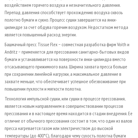
воздействием горячего воздуха и незначительного давления.
Перепад давления способствует прохождению воздуха сквозь
полотно бумаги и сукно. Процесс сушки завершается на янки-
цилиндре за счет обдува горячим воздухом. Недостатком метода
является повышенный расход энергии.
Башмачный пресс Tissue Flex − совместная разработка фирм Voith и
Andritz − применяется для прессования санитарно-бытовых видов
бумаги и устанавливается на поверхности янки-цилиндра вместо
отсасывающего прижимного вала. Ширина захвата пресса больше
при сохранении линейной нагрузки, а максимальное давление в
захвате меньше, что обеспечивает успешное обезвоживание при
повышении пухлости и мягкости полотна.
Технология импульсной сушки, или сушки в процессе прессования,
является новым направлением в совершенствовании процессов
прессования и в настоящее время находится в стадии внедрения. Ее
отличие от обычного прессования состоит в том, что один из валов
пресса нагревается газом или элект­ричеством до высокой
температуры (до 400°С), благодаря чему сухость полотна бумаги