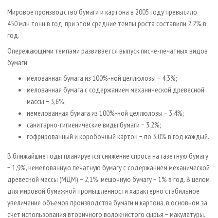
СУШКА ДРЕВЕСИНЫ
ПЕРСОНЫ
КОНТАКТЫ
РЕКЛАМА
Мировое производство бумаги и картона в 2005 году превысило
ПРОИЗВОДСТВО ДРЕВЕСНЫХ ПЛИТ
МОБИЛЬНЫЕ ВЫСТАВКИ
450 млн тонн в год, при этом средние темпы роста составили 2,2% в
РЕКЛАМА НА САЙТЕ
год.
ДЕРЕВЯННОЕ ДОМОСТРОЕНИЕ
ОФИЦИАЛЬНЫЕ ДЕЛЕГАЦИИ
Опережающими темпами развивается выпуск писче-печатных видов
ПРОИЗВОДСТВО МЕБЕЛИ
ПРИОРИТЕТНЫЕ ИНВЕСТПРОЕКТЫ
бумаги:
БИОЭНЕРГЕТИКА
RUSSIAN FORESTRY REVIEW
мелованная бумага из 100%-ной целлюлозы − 4,3%;
ЦБП
ГАЗЕТА ЛЕСПРОМФОРУМ
мелованная бумага с содержанием механической древесной
массы − 3,6%;
ИНСТРУМЕНТ И МАТЕРИАЛЫ
БИБЛИОТЕКА СПЕЦИАЛИСТА
немелованная бумага из 100%-ной целлюлозы − 3,4%;
санитарно-гигиенические виды бумаги − 3,2%;
гофрированный и коробочный картон − по 3,0% в год каждый.
В ближайшие годы планируется снижение спроса на газетную бумагу
− 1,9%, немелованную печатную бумагу с содержанием механической
древесной массы (МДМ) − 2,1%, мешочную бумагу − 1% в год. В целом
для мировой бумажной промышленности характерно стабильное
увеличение объемов производства бумаги и картона, в основном за
счет использования вторичного волокнистого сырья − макулатуры.