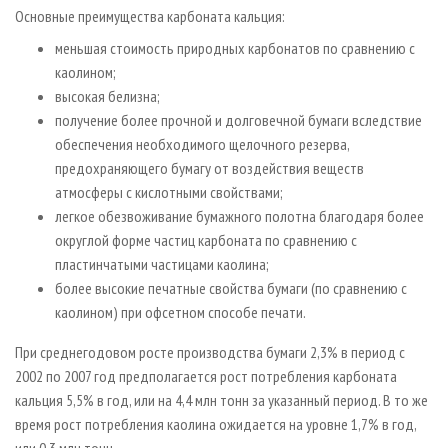
Основные преимущества карбоната кальция:
меньшая стоимость природных карбонатов по сравнению с
каолином;
высокая белизна;
получение более прочной и долговечной бумаги вследствие
обес­печения необходимого щелочного резерва,
предохраняющего бумагу от воздействия веществ
атмосферы с кислотными свойствами;
легкое обезвоживание бумажного полотна благодаря более
округлой форме частиц карбоната по сравнению с
пластинчатыми частицами каолина;
более высокие печатные свойства бумаги (по сравнению с
каолином) при офсетном способе печати.
При среднегодовом росте производства бумаги 2,3% в период с
2002 по 2007 год предполагается рост потребления карбоната
кальция 5,5% в год, или на 4,4 млн тонн за указанный период. В то же
время рост потребления каолина ожидается на уровне 1,7% в год,
или 0,3 млн тонн.