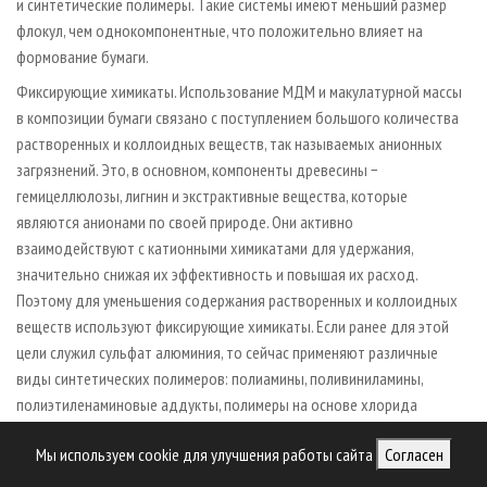
и синтетические полимеры. Такие системы имеют меньший размер
флокул, чем однокомпонентные, что положительно влияет на
формование бумаги.
Фиксирующие химикаты. Использование МДМ и макулатурной массы
в композиции бумаги связано с поступлением большого количества
растворенных и коллоидных веществ, так называемых анионных
загрязнений. Это, в основном, компоненты древесины −
гемицеллюлозы, лигнин и экстрактивные вещества, которые
являются анионами по своей природе. Они активно
взаимодействуют с катионными химикатами для удержания,
значительно снижая их эффективность и повышая их расход.
Поэтому для уменьшения содержания растворенных и коллоидных
веществ используют фиксирующие химикаты. Если ранее для этой
цели служил сульфат алюминия, то сейчас применяют различные
виды синтетических полимеров: полиамины, поливиниламины,
полиэтиленаминовые аддукты, полимеры на основе хлорида
алюминия.
Мы используем cookie для улучшения работы сайта
Согласен
Другие виды химикатов, улучшающих процесс производства бумаги.