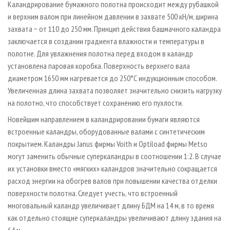
Каландрирование бумажного полотна происходит между рубашкой
и верхним валом при линейном давлении в захвате 500 кН/м, ширина
захвата − от 110 до 250 мм. Принцип действия башмачного каландра
заключается в создании градиента влажности и температуры в
полотне. Для увлажнения полотна перед входом в каландр
установлена паровая коробка. Поверхность верхнего вала
диаметром 1650 мм нагревается до 250°С индукционным способом.
Увеличенная длина захвата позволяет значительно снизить нагрузку
на полотно, что способствует сохранению его пухлости.
Новейшим направлением в каландрировании бумаги являются
встроенные каландры, оборудованные валами с синтетическим
покрытием. Каландры Janus фирмы Voith и Optiload фирмы Metso
могут заменить обычные суперкаландры в соотношении 1:2. В случае
их установки вместо «мягких» каландров значительно сокращается
расход энергии на обогрев валов при повышении качества отделки
поверхности полотна. Следует учесть, что встроенный
многовальный каландр увеличивает длину БДМ на 14 м, в то время
как отдельно стоящие суперкаландры увеличивают длину здания на
64 м.