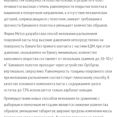
печивается высокая степень равномерности покрытия полотна в
машинном и поперечном направлении, а отсутствие механических
деталей, соприкасающихся с полотном, снижает требования к
прочности бумажного полотна и уменьшает количество обрывов.
Фирма Metso разработала способ мелования распылением
покровной пасты под высоким давлением непосредственно на
поверхность бумаги без прямого контакта с частями БДМ, при этом
давление, оказываемое на бумагу, минимально, количество
наносимого вещества составляет от нескольких граммов до 20−30 г/
2
м
. Бумажное полотно проходит через устройство OptiSpray
вертикально, сверху вниз. Равномерность толщины покровного слоя
при меловании распылением соответствует пленочному способу. В
качестве основного компонента пасты с содержанием сухого
остатка до 53% используется только карбонат кальция.
Преимуществами новых способов мелования по сравнению с
шаберным и пленочным методами являются снижение количества
обрывов, уменьшение габаритов, широкие пределы изменения массы
покровного слоя и возможность быстрого перехода на другой