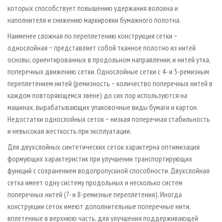
которых способствует повышению удержания волокна и
наполнителя и снижению маркировки бумажного полотна.
Наименее сложная по переплетению конструкция сетки −
однослойная − представляет собой тканное полотно из нитей
основы, ориентированных в продольном направлении, и нитей утка,
поперечных движению сетки. Однослойные сетки с 4- и 5-ремизным
переплетением нитей (ремизность − количество поперечных нитей в
каждом повторяющемся звене) до сих пор используются на
машинах, вырабатывающих упаковочные виды бумаги и картон.
Недостатки однослойных сеток − низкая поперечная стабильность
и невысокая жесткость при эксплуатации.
Для двухслойных синтетических сеток характерна оптимизация
формующих характеристик при улучшении транспортирующих
функций с сохранением водопропускной способности. Двухслойная
сетка имеет одну систему продольных и несколько систем
поперечных нитей (7- и 8-ремизные переплетения). Иногда
конструкции сеток имеют дополнительные поперечные нити,
вплетенные в верхнюю часть, для улучшения поддерживающей