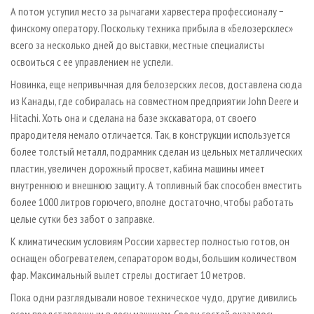
А потом уступил место за рычагами харвестера профессионалу −
финскому оператору. Поскольку техника прибыла в «Белозерсклес»
всего за несколько дней до выставки, местные специалисты
освоиться с ее управлением не успели.
Новинка, еще непривычная для белозерских лесов, доставлена сюда
из Канады, где собиралась на совместном предприятии John Deere и
Hitachi. Хоть она и сделана на базе экскаватора, от своего
прародителя немало отличается. Так, в конструкции используется
более толстый металл, подрамник сделан из цельных металлических
пластин, увеличен дорожный просвет, кабина машины имеет
внутреннюю и внешнюю защиту. А топливный бак способен вместить
более 1000 литров горючего, вполне достаточно, чтобы работать
целые сутки без забот о заправке.
К климатическим условиям России харвестер полностью готов, он
оснащен обогревателем, сепаратором воды, большим количеством
фар. Максимальный вылет стрелы достигает 10 метров.
Пока одни разглядывали новое техническое чудо, другие дивились