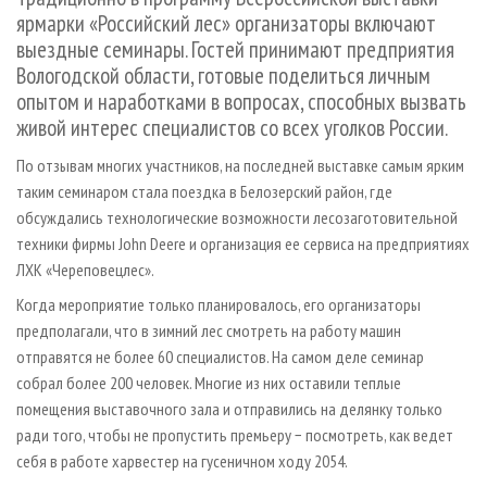
СУШКА ДРЕВЕСИНЫ
ПЕРСОНЫ
КОНТАКТЫ
РЕКЛАМА
ярмарки «Российский лес» организаторы включают
выездные семинары. Гостей принимают предприятия
ПРОИЗВОДСТВО ДРЕВЕСНЫХ ПЛИТ
МОБИЛЬНЫЕ ВЫСТАВКИ
РЕКЛАМА НА САЙТЕ
Вологодской области, готовые поделиться личным
ДЕРЕВЯННОЕ ДОМОСТРОЕНИЕ
ОФИЦИАЛЬНЫЕ ДЕЛЕГАЦИИ
опытом и наработками в вопросах, способных вызвать
ПРОИЗВОДСТВО МЕБЕЛИ
ПРИОРИТЕТНЫЕ ИНВЕСТПРОЕКТЫ
живой интерес специалистов со всех уголков России.
БИОЭНЕРГЕТИКА
RUSSIAN FORESTRY REVIEW
По отзывам многих участников, на последней выставке самым ярким
таким семинаром стала поездка в Белозерский район, где
ЦБП
ГАЗЕТА ЛЕСПРОМФОРУМ
обсуждались технологические возможности лесозаготовительной
ИНСТРУМЕНТ И МАТЕРИАЛЫ
БИБЛИОТЕКА СПЕЦИАЛИСТА
техники фирмы John Deere и организация ее сервиса на предприятиях
ЛХК «Череповецлес».
Когда мероприятие только планировалось, его организаторы
предполагали, что в зимний лес смотреть на работу машин
отправятся не более 60 специалистов. На самом деле семинар
собрал более 200 человек. Многие из них оставили теплые
помещения выставочного зала и отправились на делянку только
ради того, чтобы не пропустить премьеру − посмотреть, как ведет
себя в работе харвестер на гусеничном ходу 2054.