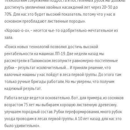
технологиям сбережения подроста и постепенных рубок мы должны
достигнуть увеличения хвойных насаждений лет через 20−30 до
70%. Для нас это будет высокий показатель, потому что у нас в
основном преобладают лиственные породы».
«Хорошо-о-о», − несется чье-то одобрительно-мечтательное из
зала.
«Поиск новых технологий позволил достичь высокой
рентабельности на машинах ЛП-19. Две недели назад мы
рассмотрели в Палкинском лесопункте равномерно-постепенные
рубки − результат исключительный… И приняли решение, что
валочные машины у нас пойдут в леса первой группы. До этого там
только ручные бригады работали. Но мы уверены, что получим
надежный результат.
Работа везде ведется основательно. Вот, для примера, из сосняков
возрастом 75 лет мы выбираем хорошую лиственную древесину,
улучшаем породный состав. Рубки переформирования, много рубок
ухода проводим в лесах первой группы. А 10 лет назад для нас это
было удивительно».