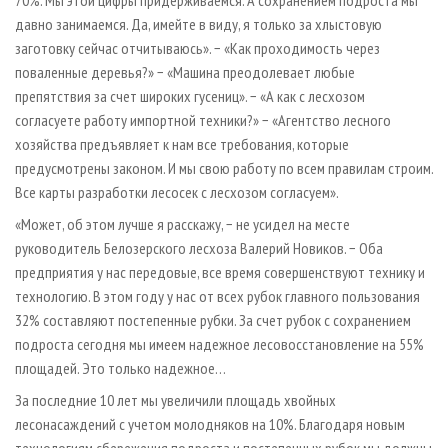
70%. Мы этой цифры придерживаемся. А сохранением подроста мы
давно занимаемся. Да, имейте в виду, я только за хлыстовую
заготовку сейчас отчитываюсь». − «Как проходимость через
поваленные деревья?» − «Машина преодолевает любые
препятствия за счет широких гусениц». − «А как с лесхозом
согласуете работу импортной техники?» − «Агентство лесного
хозяйства предъявляет к нам все требования, которые
предусмотрены законом. И мы свою работу по всем правилам строим.
Все карты разработки лесосек с лесхозом согласуем».
«Может, об этом лучше я расскажу, − не усидел на месте
руководитель Белозерского лесхоза Валерий Новиков. − Оба
предприятия у нас передовые, все время совершенствуют технику и
технологию. В этом году у нас от всех рубок главного пользования
32% составляют постепенные рубки. За счет рубок с сохранением
подроста сегодня мы имеем надежное лесовосстановление на 55%
площадей. Это только надежное…
За последние 10 лет мы увеличили площадь хвойных
лесонасаждений с учетом молодняков на 10%. Благодаря новым