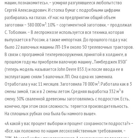
машин, познакомитесь», − усмирял разгулявшееся любопытство
Сергей Александрович. И стопка бумаг с подробными цифрами
разбиралась на глазах. «У нас на предприятии общий объем
3
заготовки − 580 000 м
. 10% − сортиментной заготовки, − продолжал
С. Тоболкин. − В леспромхозе используется вся техника, которая
выпускается в России, а также импортная. До прошлого года у нас
было 22 валочных машины ЛП-19 и около 50 трелевочных тракторов.
В связи с программой техперевооружения, принятой в холдинге, в
прошлом году мы приобрели валочную машину „Тимберджек 850J“
(теперь модель называется John Deere 853 J) и после ввода ее в
эксплуатацию сняли 5 валочных ЛП. Она одна их заменила.
3
Отработала у нас 11 месяцев. Заготовила 78 000 м
. Работала как в 3
3
смены зимой, так и в 2 смены летом. Средняя выработка 332 м
в
смену. 50% сваленной древесины заготовлялись с подростом. Есть,
конечно, при этом своя сложность: теряется производительность.
На сплошных рубках она была бы намного выше».
«А какой у вас процент выборки и процент сохранности подроста?» −
«Все, как положено по нашим лесохозяйственным требованиям, −