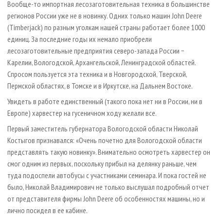
Вообще-то импортная лесозаготовительная техника в большинстве
регионов России уже не в новинку. Одних только машин John Deere
(Timberjack) по разным уголкам нашей страны работает более 1000
единиц. За последние годы их немало приобрели
лесозаготовительные предприятия северо-запада России −
Карелии, Вологодской, Архангельской, Ленинградской областей.
Спросом пользуется эта техника и в Новгородской, Тверской,
Пермской областях, в Томске и в Иркутске, на Дальнем Востоке.
Увидеть в работе единственный (такого пока нет ни в России, ни в
Европе) харвестер на гусеничном ходу желали все.
Первый заместитель губернатора Вологодской области Николай
Костыгов признавался: «Очень почетно для Вологодской области
представлять такую новинку». Внимательно осмотреть харвестер он
смог одним из первых, поскольку прибыл на делянку раньше, чем
туда подоспели автобусы с участниками семинара. И пока гостей не
было, Николай Владимирович не только выслушал подробный отчет
от представителя фирмы John Deere об особенностях машины, но и
лично посидел в ее кабине.