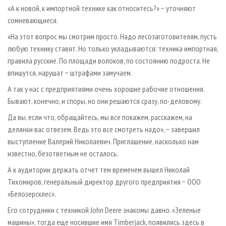
«А к новой, к импортной технике как относитесь?» − уточняют
сомневающиеся.
«На этот вопрос мы смотрим просто. Надо лесозаготовителям, пусть
любую технику ставят. Но только укладываются: техника импортная,
правила русские. По площади волоков, по состоянию подроста. Не
впишутся, нарушат − штрафами замучаем.
А так у нас с предприятиями очень хорошие рабочие отношения.
Бывают, конечно, и споры, но они решаются сразу, по-деловому.
Да вы, если что, обращайтесь, мы все покажем, расскажем, на
делянки вас отвезем. Ведь это все смотреть надо», − завершил
выступление Валерий Николаевич. Приглашение, насколько нам
известно, безответным не осталось.
А к аудитории держать отчет тем временем вышел Николай
Тихомиров, генеральный директор другого предприятия − ООО
«Белозерсклес».
Его сотрудники с техникой John Deere знакомы давно. «Зеленые
машины», тогда еще носившие имя Timberjack, появились здесь в