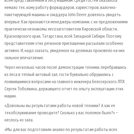
всем представленным в лесу машинам. Среди гостей оказалось
немало тех, кому работу форвардеров, харвестеров, валочно-
пакетирующей машины и скиддера John Deere довелось увидеть
впервые. Как признаются менеджеры компании, с их предложениями
практически незнакомы лесозаготовители Кировской области,
Красноярского края, Татарстана, всей Западной Сибири. Поэтому
представителям этих регионов приглашения рассылали особенно
активно. И, надо сказать, увиденное на делянках произвело на них
сильное впечатление.
Через несколько часов после демонстрации техники, перебравшись
из леса в теплый актовый зал, гости буквально обрушились с
появившимися вопросами на главного инженера Белозерского ЛПХ
Сергея Тоболкина, державшего отчет по опыту эксплуатации этих
машин.
«Довольны вы результатами работы новой техники? А как ее
техобслуживание проводите? Сколько у вас поломок было?» −
неслось из зала.
«Мы для вас подготовили анализ по результатам работы всех