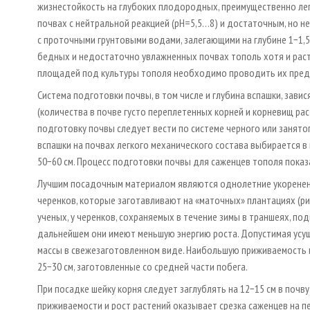
жизнестойкость на глубоких плодородных, преимущественно лег
почвах с нейтральной реакцией (рН=5,5…8) и достаточным, но 
с проточными грунтовыми водами, залегающими на глубине 1−1,
бедных и недостаточно увлажненных почвах тополь хотя и растё
площадей под культуры тополя необходимо проводить их пред
Система подготовки почвы, в том числе и глубина вспашки, зави
(количества в почве густо переплетенных корней и корневищ рас
подготовку почвы следует вести по системе черного или занятог
вспашки на почвах легкого механического состава выбирается в 
50−60 см. Процесс подготовки почвы для саженцев тополя показан
Лучшим посадочным материалом являются однолетние укоренен
черенков, которые заготавливают на «маточных» плантациях (ри
ученых, у черенков, сохраняемых в течение зимы в траншеях, под
дальнейшем они имеют меньшую энергию роста. Допустимая усуш
массы в свежезаготовленном виде. Наибольшую приживаемость и
25−30 см, заготовленные со средней части побега.
При посадке шейку корня следует заглублять на 12−15 см в почв
приживаемости и рост растений оказывает срезка саженцев на пе