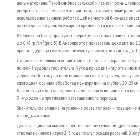
цены материала. Такой симбиоз сельской и лесной промышленно
ресурсов, так и фермерским хозяйствам, создавая новые рабочие
использования техники, работающей на местной биомассе вмест
на сегодняшний день уже широко применяется и в наших климати
В Швеции на быстрорастущих энергетических плантациях годичн
3
до 0,45 гр./см
(рис. 5). В Америке этот показатель доходит до 1,
прирост деревца селекционной культуры может достигать до 1,9 
Одним из важнейших условий хорошего роста и сохранности кул
почвой. Неудовлетворительный уход приводит к уплотнению и за
деревьев. Поэтому по мере появления сорных культур, почву н
ежегодная, осенняя обработка междурядий на глубину 20−25 см.
Кратность уходов определяется местными условиями, но в перв
3−4 уходов на протяжении вегетационного периода.
Значительное влияние на усиление роста тополей и повышение 
очередь азотных.
Для выращивания высококачественной бессучковой древесины н
стволах начинают через 2−3 года после посадки растений. В заг