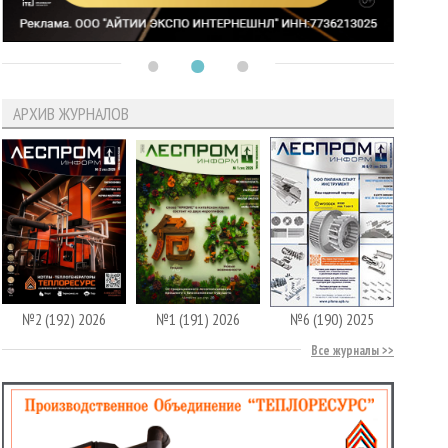
АРХИВ ЖУРНАЛОВ
№2 (192) 2026
№1 (191) 2026
№6 (190) 2025
Все журналы