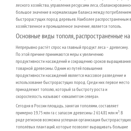
лесного хозяйства, управления ресурсами леса, сбалансированн
большое значение в нормализации баланса между потреблением
быстрорастущих пород деревьев. Наиболее распространенным 
хозяйственное и промышленное значение, является тополь.
Основные виды тополя, распространенные на
Непрерывно растёт спрос на главный продукт леса − древесину.
По этой причине принимаются меры к увеличению
продуктивности насаждений и сокращению сроков выращивания
товарной древесины. Одним из путей повышения
продуктивности насаждений является массовое разведение и
использование быстрорастущих пород. Среди них первое место
принадлежит тополю, который за быстроту роста и
скороспелость называют «эвкалиптом севера».
Сегодня в России площадь, занятая тополями, составляет
3
примерно 19,75 млн га с запасом древесины 2 614,81 млн м
. В
ряде регионов возможна успешная организация быстрорастущих
тополёвых плантаций, которые позволят выращивать большие