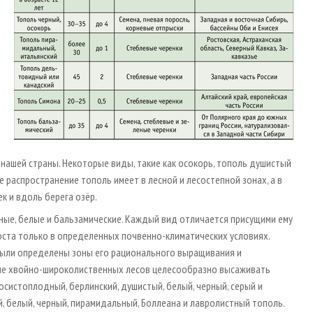
 нашей страны. Некоторые виды, такие как осокорь, тополь душистый
 распространение тополь имеет в лесной и лесостепной зонах, а в
к и вдоль берега озёр.
ные, белые и бальзамические. Каждый вид отличается присущими ему
ста только в определенных почвенно-климатических условиях.
были определены зоны его рационального выращивания и
 зоне хвойно-широколиственных лесов целесообразно высаживать
лосистоплодный, берлинский, душистый, белый, черный, серый и
й, белый, черный, пирамидальный, Боллеана и лавролистный тополь.