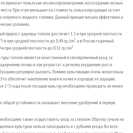
сти приносит пользу как лесовоспроизведению, воссозданию лесных
 места. При этом уменьшается стоимость сельхозпродукции за счет
о покупного жидкого топлива. Данный принцип весьма эффективен и
ческих условиях.
ый прирост деревца тополя достигает 1,5 м при средней плотности
3
75 м при средней плотности до 0,49 гр./см
, а в России годичный
3
м при средней плотности до 0,51 гр./см
.
ьтуры тополя является качественный и своевременный уход за
дернению почвы и, как результат, к резкому ухудшению роста
еобходимо регулярно рыхлить. Помимо культивации очень желательна
 Это обеспечит накопление влаги в почве и хорошую ее аэрацию.
ые 2−3 года после посадки культур необходимо проводить не менее
их общей устойчивости оказывает внесение удобрений, в первую
еобходимо также осуществлять уход за стволом. Обрезку сучьев на
ущенных культурах нельзя запаздывать и с рубками ухода. Во всех