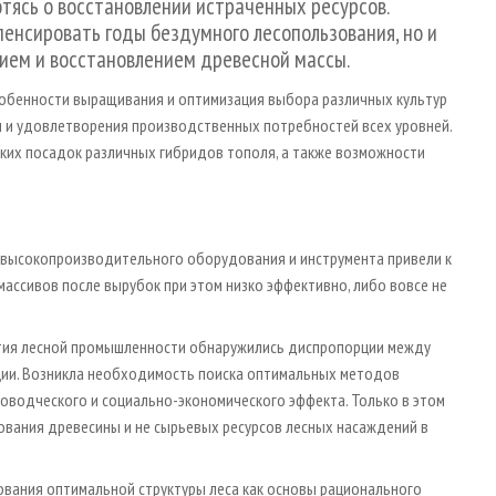
тясь о восстановлении истраченных ресурсов.
енсировать годы бездумного лесопользования, но и
ием и восстановлением древесной массы.
собенности выращивания и оптимизация выбора различных культур
ы и удовлетворения производственных потребностей всех уровней.
ких посадок различных гибридов тополя, а также возможности
е высокопроизводительного оборудования и инструмента привели к
ассивов после вырубок при этом низко эффективно, либо вовсе не
ития лесной промышленности обнаружились диспропорции между
ации. Возникла необходимость поиска оптимальных методов
соводческого и социально-экономического эффекта. Только в этом
вания древесины и не сырьевых ресурсов лесных насаждений в
вания оптимальной структуры леса как основы рационального