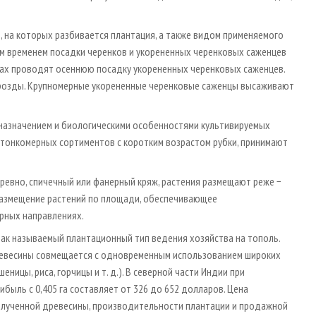
, на которых разбивается плантация, а также видом применяемого
им временем посадки черенков и укорененных черенковых саженцев
тках проводят осеннюю посадку укорененных черенковых саженцев.
розды. Крупномерные укорененные черенковые саженцы высаживают
 назначением и биологическими особенностями культивируемых
ку тонкомерных сортиментов с коротким возрастом рубки, принимают
евно, спичечный или фанерный кряж, растения размещают реже −
 размещение растений по площади, обеспечивающее
рных направлениях.
ак называемый плантационный тип ведения хозяйства на тополь.
евесины совмещается с одновременным использованием широких
ицы, риса, горчицы и т. д.). В северной части Индии при
быль с 0,405 га составляет от 326 до 652 долларов. Цена
полученной древесины, производительности плантации и продажной