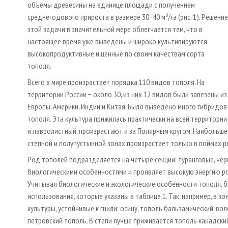
объёмы древесины на единице площади с получением
3
среднегодового прироста в размере 30−40 м
/га (рис. 1). Решение
этой задачи в значительной мере облегчается тем, что в
настоящее время уже выведены и широко культивируются
высокопродуктивные и ценные по своим качествам сорта
тополя.
Всего в мире произрастает порядка 110 видов тополя. На
территории России − около 30, из них 12 видов были завезены из
Европы, Америки, Индии и Китая. Было выведено много гибридов
тополя. Эта культура прижилась практически на всей территории
и лавролистный, произрастают и за Полярным кругом. Наибольшее
степной и полупустынной зонах произрастает только в поймах ре
Род тополей подразделяется на четыре секции: туранговые, чер
биологическими особенностями и проявляет высокую энергию ро
Учитывая биологические и экологические особенности тополя, 
использования, которые указаны в таблице 1. Так, например, в
культуры, устойчивые к гнили: осину, тополь бальзамический, во
петровский тополь. В степи лучше приживается тополь канадски