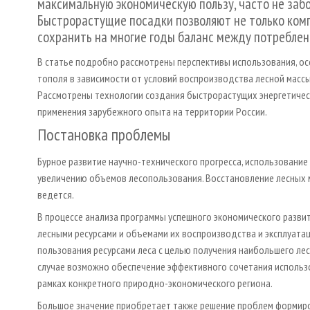
максимальную экономическую пользу, часто не забо
Быстрорастущие посадки позволяют не только комп
сохранить на многие годы баланс между потреблен
В статье подробно рассмотрены перспективы использования, о
тополя в зависимости от условий воспроизводства лесной масс
Рассмотрены технологии создания быстрорастущих энергетичес
применения зарубежного опыта на территории России.
Постановка проблемы
Бурное развитие научно-технического прогресса, использовани
увеличению объемов лесопользования. Восстановление лесных м
ведется.
В процессе анализа программы успешного экономического разв
лесными ресурсами и объемами их воспроизводства и эксплуат
пользования ресурсами леса с целью получения наибольшего ле
случае возможно обеспечение эффективного сочетания использо
рамках конкретного природно-экономического региона.
Большое значение приобретает также решение проблем формиро