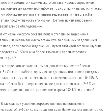
кого или среднего механического состава, хорошо аэрируемых
не застойным увлажнением. Наиболее подходящими являются участки
5 м и обогащенными питательными веществами и известью. На
т, но продуктивность его низкая. Поэтому при планировании
варительное обследование.
сят от механического состава почв и степени ее задернения
тений). На незаливаемых участках грунта с сильным задернением
о пара, а при слабом задернении − путем зябливой вспашки. Глубина
пределах 40−50 см, а на более тяжелых и плотных почвах −
 на рис. 2.
ные черенковые саженцы, выращенные из зимних стеблевых
с. 3). Согласно лабораторным исследованиям польских и шведских
валах, на льду или в снегу снижается приживаемость на 10−15%. В
ка побегов без потери качества не должна превышать 2−3% их
меют черенки с диаметром верхнего среза 0,8−1,5 см и длиной
у. В засушливых условиях хорошее влияние на повышение
нь высотой 5−10 см сразу после посадки. На пеньке оставляют один,