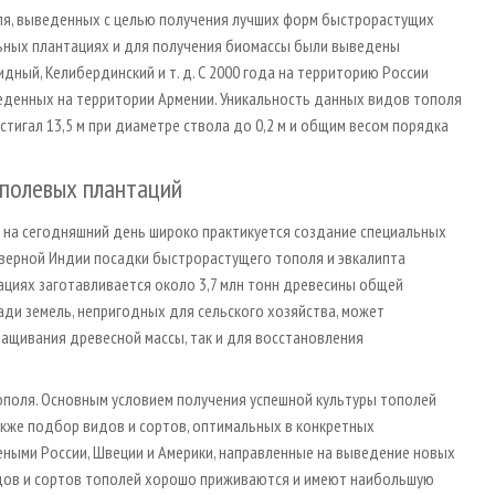
ля, выведенных с целью получения лучших форм быстрорастущих
ьных плантациях и для получения биомассы были выведены
идный, Келибердинский и т. д. С 2000 года на территорию России
еденных на территории Армении. Уникальность данных видов тополя
стигал 13,5 м при диаметре ствола до 0,2 м и общим весом порядка
полевых плантаций
др. на сегодняшний день широко практикуется создание специальных
верной Индии посадки быстрорастущего тополя и эвкалипта
тациях заготавливается около 3,7 млн тонн древесины общей
ди земель, непригодных для сельского хозяйства, может
ращивания древесной массы, так и для восстановления
поля. Основным условием получения успешной культуры тополей
кже подбор видов и сортов, оптимальных в конкретных
еными России, Швеции и Америки, направленные на выведение новых
идов и сортов тополей хорошо приживаются и имеют наибольшую