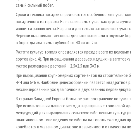
самый сильный побег.
Сроки и техника посадки определяются особенностями участков
посадочного материала. На незаливаемых участках грунта лучш
является ранняя весна. На рано и длительно затопляемых учас
Черенки высаживают лесопосадочными машинами в плужные бо
в борозды или в ямы глубиной от 40 см до 2 м.
Густота культур тополя определяется прежде всего их целевым
сортов (рис. 4). При выращивании деревьев, идущих на заготов
густое размещение растений − 2,5×2,5 или 3×3 м.
При выращивании крупномерных сортиментов на строительное бр
4×4 или 6×6 м. Наиболее целесообразным является квадратное
механизированный уход за почвой в двух взаимно перпендикуля
В странах Западной Европы большое распространение получил т
При использовании данного метода выращивание тополевой др
междурядий для выращивания сельскохозяйственных культур (пшен
плантационном типе ведения хозяйства на тополь ежегодная при
колеблется в указанном диапазоне в зависимости от качества 