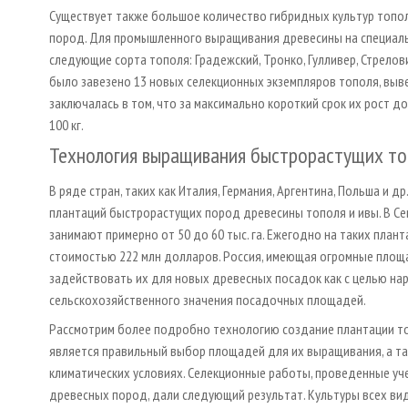
Существует также большое количество гибридных культур топо
пород. Для промышленного выращивания древесины на специал
следующие сорта тополя: Градежский, Тронко, Гулливер, Стрелов
было завезено 13 новых селекционных экземпляров тополя, выв
заключалась в том, что за максимально короткий срок их рост до
100 кг.
Технология выращивания быстрорастущих то
В ряде стран, таких как Италия, Германия, Аргентина, Польша и 
плантаций быстрорастущих пород древесины тополя и ивы. В Се
занимают примерно от 50 до 60 тыс. га. Ежегодно на таких план
стоимостью 222 млн долларов. Россия, имеющая огромные площа
задействовать их для новых древесных посадок как с целью на
сельскохозяйственного значения посадочных площадей.
Рассмотрим более подробно технологию создание плантации то
является правильный выбор площадей для их выращивания, а та
климатических условиях. Селекционные работы, проведенные уч
древесных пород, дали следующий результат. Культуры всех в