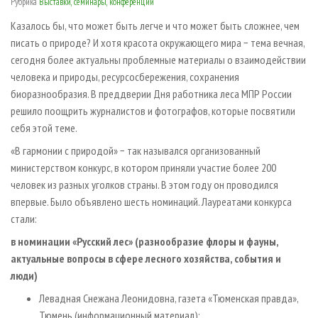
Рубрика
Выставки, семинары, конференции
СУШКА ДРЕВЕСИНЫ
ПЕРСОНЫ
КОНТАКТЫ
РЕКЛАМА
Казалось бы, что может быть легче и что может быть сложнее, чем
ПРОИЗВОДСТВО ДРЕВЕСНЫХ ПЛИТ
МОБИЛЬНЫЕ ВЫСТАВКИ
РЕКЛАМА НА САЙТЕ
писать о природе? И хотя красота окружающего мира − тема вечная,
ДЕРЕВЯННОЕ ДОМОСТРОЕНИЕ
ОФИЦИАЛЬНЫЕ ДЕЛЕГАЦИИ
сегодня более актуальны проблемные материалы о взаимодействии
человека и природы, ресурсосбережения, сохранения
ПРОИЗВОДСТВО МЕБЕЛИ
ПРИОРИТЕТНЫЕ ИНВЕСТПРОЕКТЫ
биоразнообразия. В преддверии Дня работника леса МПР России
БИОЭНЕРГЕТИКА
RUSSIAN FORESTRY REVIEW
решило поощрить журналистов и фотографов, которые посвятили
ЦБП
ГАЗЕТА ЛЕСПРОМФОРУМ
себя этой теме.
ИНСТРУМЕНТ И МАТЕРИАЛЫ
«В гармонии с природой» − так назывался организованный
БИБЛИОТЕКА СПЕЦИАЛИСТА
министерством конкурс, в котором приняли участие более 200
человек из разных уголков страны. В этом году он проводился
впервые. Было объявлено шесть номинаций. Лауреатами конкурса
стали:
в номинации «Русский лес» (разнообразие флоры и фауны,
актуальные вопросы в сфере лесного хозяйства, события и
люди)
Левадная Снежана Леонидовна, газета «Тюменская правда»,
Тюмень (информационный материал);