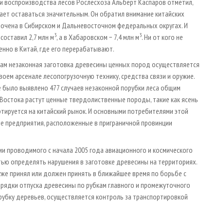
и воспроизводства лесов Рослесхоза Альберт Каспаров отметил,
ает оставаться значительным. Он обратил внимание китайских
точена в Сибирском и Дальневосточном федеральных округах. И
3
3
составил 2,7 млн м
, а в Хабаровском − 7,4 млн м
. Ни от кого не
енно в Китай, где его перерабатывают.
Там незаконная заготовка древесины ценных пород осуществляется
ем арсенале лесопогрузочную технику, средства связи и оружие.
е было выявлено 477 случаев незаконной порубки леса общим
Востока растут ценные твердолиственные породы, такие как ясень
тируется на китайский рынок. И основными потребителями этой
 предприятия, расположенные в приграничной провинции
и проводимого с начала 2005 года авиационного и космического
ью определять нарушения в заготовке древесины на территориях.
уже принял или должен принять в ближайшее время по борьбе с
рядки отпуска древесины по рубкам главного и промежуточного
рубку деревьев, осуществляется контроль за транспортировкой