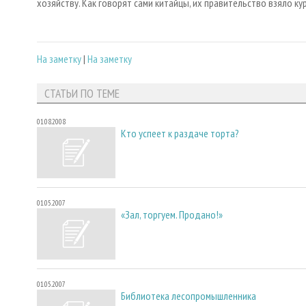
хозяйству. Как говорят сами китайцы, их правительство взяло к
На заметку
|
На заметку
СТАТЬИ ПО ТЕМЕ
01.08.2008
Кто успеет к раздаче торта?
01.05.2007
«Зал, торгуем. Продано!»
01.05.2007
Библиотека лесопромышленника