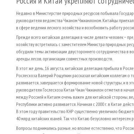
Россия и Китай укрепляют сотрудниче
Недавно в Министерстве природных ресурсов побывала Государс
руководителя ведомства Чжаном Чжианлоном. Китайцы приехали
в сфере ведения лесного хозяйства и возобновить работу росси
Прежде всего китайская делегация в числе девяти человек − п
хозяйству встретилась с заместителем Министра природных рес
обсудили темы активизации двустороннего сотрудничества в во
аренды лесов, организации совместных производств.
В этот же день, 16 августа, китайская делегация прибыла в Рос
Рослесхоза Валерий Рощупкин рассказал китайским коллегам о т
развивается, завершается формирование новой структуры, и в э
руководителя Гослесхоза Китая Чжан Чжианлон отметил в начал
между Россией и Китаем очень важен для китайской стороны, в
Республики активно развивается. Начиная с 2000 г. в Китае дейс
В этом году правительство КНР существенно увеличило бюджет
40 млрд китайских юаней. Так что Китаю безусловно интересен 
Вопросы поднимались разные, но вполне естественно, что Росс