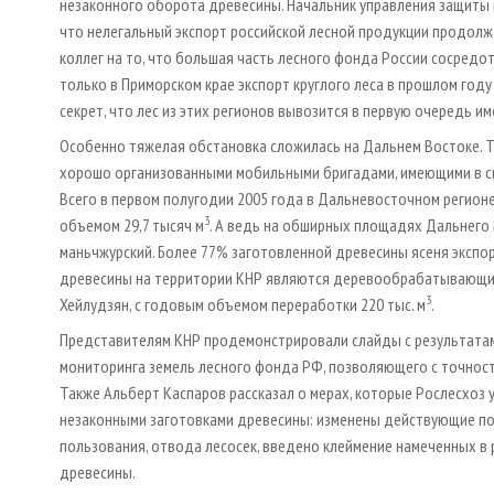
незаконного оборота древесины. Начальник управления защиты 
что нелегальный экспорт российской лесной продукции продолж
коллег на то, что большая часть лесного фонда России сосредо
только в Приморском крае экспорт круглого леса в прошлом году 
секрет, что лес из этих регионов вывозится в первую очередь им
Особенно тяжелая обстановка сложилась на Дальнем Востоке. 
хорошо организованными мобильными бригадами, имеющими в сво
Всего в первом полугодии 2005 года в Дальневосточном регион
3
объемом 29,7 тысяч м
. А ведь на обширных площадях Дальнего 
маньчжурский. Более 77% заготовленной древесины ясеня экспор
древесины на территории КНР являются деревообрабатывающие
3
Хейлудзян, с годовым объемом переработки 220 тыс. м
.
Представителям КНР продемонстрировали слайды с результатам
мониторинга земель лесного фонда РФ, позволяющего с точност
Также Альберт Каспаров рассказал о мерах, которые Рослесхоз 
незаконными заготовками древесины: изменены действующие по
пользования, отвода лесосек, введено клеймение намеченных в 
древесины.