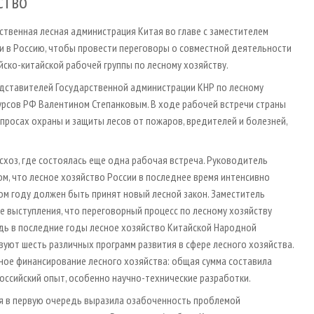
ство
твенная лесная администрация Китая во главе с заместителем
 в Россию, чтобы провести переговоры о совместной деятельности
йско-китайской рабочей группы по лесному хозяйству.
редставителей Государственной администрации КНР по лесному
урсов РФ Валентином Степанковым. В ходе рабочей встречи страны
просах охраны и защиты лесов от пожаров, вредителей и болезней,
лесхоз, где состоялась еще одна рабочая встреча. Руководитель
ом, что лесное хозяйство России в последнее время интенсивно
том году должен быть принят новый лесной закон. Заместитель
е выступления, что переговорный процесс по лесному хозяйству
едь в последние годы лесное хозяйство Китайской Народной
твуют шесть различных программ развития в сфере лесного хозяйства.
ное финансирование лесного хозяйства: общая сумма составила
российский опыт, особенно научно-технические разработки.
ия в первую очередь выразила озабоченность проблемой