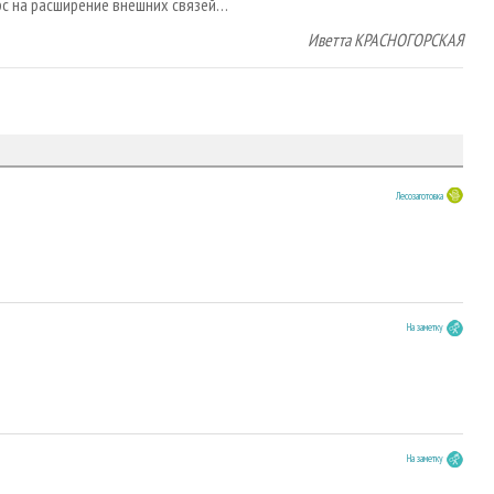
урс на расширение внешних связей…
Иветта КРАСНОГОРСКАЯ
Лесозаготовка
На заметку
На заметку