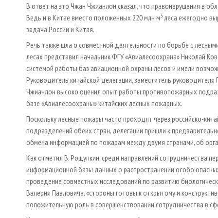
В ответ на это Чжан Чжианлон сказал, что правонарушения в обл
3
Ведь и в Китае вместо положенных 220 млн м
леса ежегодно вы
задача России и Китая.
Речь также шла о совместной деятельности по борьбе с лесным
лесах представил начальник ФГУ «Авиалесоохрана» Николай Кова
системой работы баз авиационной охраны лесов и имели возмож
Руководитель китайской делегации, заместитель руководителя 
Чжианлон высоко оценил опыт работы противопожарных подразд
базе «Авиалесоохраны» китайских лесных пожарных.
Поскольку лесные пожары часто проходят через российско-кит
подразделений обеих стран, делегации пришли к предварительн
обмена информацией по пожарам между двумя странами, об орга
Как отметил В. Рощупкин, среди направлений сотрудничества п
информационной базы данных о распространении особо опасных 
проведение совместных исследований по развитию биологически
Валерия Павловича, «стороны готовы к открытому и конструкти
положительную роль в совершенствовании сотрудничества в сфе