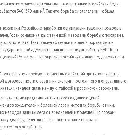
асти лесного законодательства − это не только российская беда.
3
рубается 360−370 млн м
. Так что борьба с нелегалами − общая
и пожарами. Российские наработки организации тушения пожаров в
лев. Гости ознакомились с техникой, методами борьбы с пожарами,
ность посетить Центральную базу авиационной охраны лесов.
Государственной администрации по лесному хозяйству КНР Чжан
елений Рослесхоза и попросил российских коллег подготовить на
айскую границу и требуют совместных действий противопожарных
ой договоренности о создании системы постоянного и оперативного
низации каналов связи между китайской и российской сторонами.
ерспективными представляются также создание единой
видов вредителей и болезней леса и методах борьбы с ними,
х методов защиты леса от вредителей и болезней. По словам
вному диалогу, переговорный процесс должен сыграть
ре лесного хозяйства».