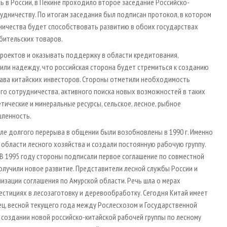
сь в России, в Пекине проходило второе заседание Российско-
удничеству. По итогам заседания был подписан протокол, в котором
ничества будет способствовать развитию в обоих государствах
бительских товаров.
роектов и оказывать поддержку в области кредитования,
или надежду, что российская сторона будет стремиться к созданию
рава китайских инвесторов. Стороны отметили необходимость
о сотрудничества, активного поиска новых возможностей в таких
етические и минеральные ресурсы, сельское, лесное, рыбное
шленность.
е долгого перерыва в общении были возобновлены в 1990 г. Именно
 области лесного хозяйства и создали постоянную рабочую группу.
. В 1995 году стороны подписали первое соглашение по совместной
получили новое развитие. Представители лесной службы России и
изации соглашения по Амурской области. Речь шла о мерах
стициях в лесозаготовку и деревообработку. Сегодня Китай имеет
нец, весной текущего года между Рослесхозом и Государственной
создании новой российско-китайской рабочей группы по лесному