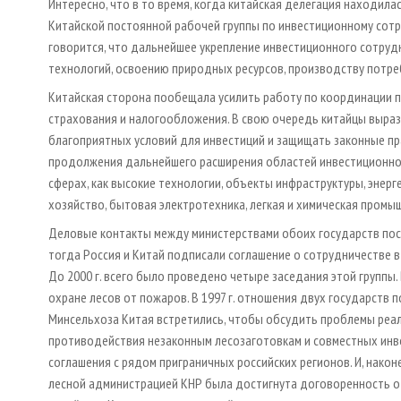
Интересно, что в то время, когда китайская делегация находила
Китайской постоянной рабочей группы по инвестиционному сотр
говорится, что дальнейшее укрепление инвестиционного сотруд
технологий, освоению природных ресурсов, производству потре
Китайская сторона пообещала усилить работу по координации п
страхования и налогообложения. В свою очередь китайцы выраз
благоприятных условий для инвестиций и защищать законные п
продолжения дальнейшего расширения областей инвестиционног
сферах, как высокие технологии, объекты инфраструктуры, энерг
хозяйство, бытовая электротехника, легкая и химическая промы
Деловые контакты между министерствами обоих государств посл
тогда Россия и Китай подписали соглашение о сотрудничестве в
До 2000 г. всего было проведено четыре заседания этой группы
охране лесов от пожаров. В 1997 г. отношения двух государств 
Минсельхоза Китая встретились, чтобы обсудить проблемы реал
противодействия незаконным лесозаготовкам и совместных инве
соглашения с рядом приграничных российских регионов. И, нако
лесной администрацией КНР была достигнута договоренность о 