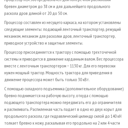
СУШКА ДРЕВЕСИНЫ
ПЕРСОНЫ
КОНТАКТЫ
РЕКЛАМА
бревен диаметром до 38 см и для дальнейшего продольного
ПРОИЗВОДСТВО ДРЕВЕСНЫХ ПЛИТ
раскола дров длиной от 20 до 50 cм.
МОБИЛЬНЫЕ ВЫСТАВКИ
РЕКЛАМА НА САЙТЕ
ДЕРЕВЯННОЕ ДОМОСТРОЕНИЕ
Процессор составлен из несущего каркаса, на котором установлены
ОФИЦИАЛЬНЫЕ ДЕЛЕГАЦИИ
следующие элементы: подающий ленточный транспортер, режущий
ПРОИЗВОДСТВО МЕБЕЛИ
ПРИОРИТЕТНЫЕ ИНВЕСТПРОЕКТЫ
механизм, механизм для расколки дров, ленточный транспортер,
БИОЭНЕРГЕТИКА
RUSSIAN FORESTRY REVIEW
приводное устройство и защитные элементы.
ЦБП
ГАЗЕТА ЛЕСПРОМФОРУМ
Процессор присоединяется к трактору c помощью трехточечной
системы и приводится в движение карданным валом. Вес процессора
ИНСТРУМЕНТ И МАТЕРИАЛЫ
БИБЛИОТЕКА СПЕЦИАЛИСТА
вместе с ленточным транспортером − 1130 кг. Для его перевозки
нужен мощный трактор. Мощность трактора для приведения в
движение процессора может быть только 30 кВт.
С помощью складного подъемника (дополнительное оборудование)
бревно поднимается на рабочую высоту, откуда с помощью
подающего транспортера можно передвигать его до ограничителя
и распиливать. Распиленная часть падает в одно из двух корыт для
продольного раскола, где гидравлический цилиндр силой до 140 кН
толкает бревно к ножу, раскалывая его продольно на 2 или 4 части