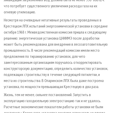
что потребует существенного увеличения расхода газа на их
огневую утилизацию.
Несмотря на очевидные негативные результаты проведенных в
Крестецком ЛПХ испытаний энергохимической установки в середине
октября 1968 г. Межведомственная комиссия пришла к следующему
решению: энергетическая установка ЦНИИМЭ после доработки
может быть рекомендована для внедрения в лесозаготовительную
промышленность. В числе рекомендаций комиссии имели место
предложения по тиражированию установок, для чего
заинтересованным организациям поручалось откорректировать
конструкторскую документацию, определить количество установок,
подлежащих строительству в течение следующей пятилетки, и
места их строительства. В Опаринском ЛПХ была даже построена
установка, по мощности превышающая Крестецкую в два раза.
Жизнь, тем не менее, сильнее постановлений. Запустить в
эксплуатацию газодизельную электростанцию так и не удалось.
Расчетные экономические показатели работы установки не были
достигнуты. Кроме того, установка ощутимо отрицательно влияла