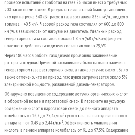
процессе испытаний отработал на газе 76 часов вместо требуемых
200 часов по методике. В результате испытаний было установлено,
3
что при нагрузке 540 кВт расход газа составлял 835 н.м
/ч., жидкого
топлива − 40,5 кг/ч. Часовой расход газа составлял от 600 до 800
3
нм
/ч. в зависимости от нагрузки на двигатель. Удельный расход
3
генераторного газа составлял около 1,8 н.м
/кВт/ч. Коэффициент
полезного действия газодизеля составлял около 29,5%.
Через 180 часов работы газодизеля произошло заклинивание
ротора газодувки. Причиной заклинивания было названо наличие в
генераторном газе растворимых смол, а также летучих кислот. Было
также отмечено, что на привод газодувки затрачивается около 5%
электрической мощности, развиваемой дизель-генератором.
Обнаружено повышенное содержание летучих органических кислот
в оборотной воде и в парогазовой смеси. В пересчете на уксусную
содержание кислот в парогазовой смеси до пенного аппарата
3
колебалось от 16,7 до 25,4 г/н.м
сухого газа; на выходе из пенного
3
аппарата − от 0,43 до 2,44 г/н.м
. Эффективность улавливания
кислоты в пенном аппарате колебалась от 91 до 97,5%. Содержание