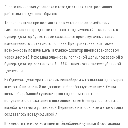
Энергохимическая установка и газодизельная электростанция
работали следующим образом.
Топливная щепа при поставках ее к установке автомобилями-
самосвалами посредством скипового подъемника 2 подавалась в
бункер-дозатор 1, в котором создавался промежуточный запас
измельченного древесного топлива. Предусматривалась также
возможность подачи щепы в бункер-дозатор пневмотранспортом
через циклон 3. Исходная влажность топливной щепы, подаваемой в
бункер-дозатор, составляла 51−53% − влажность свежесрубленной
древесины.
Из бункера-дозатора шнековым конвейером 4 топливная щепа через
шнековый питатель 8 подавалась в барабанную сушилку 5. Сушка
щепы в барабанной сушилке происходила за счет тепла,
получаемого от сжигания в циклонной топке 6 генераторного газа,
вырабатываемого установкой. Первичное и вторичное дутье в топке
создавалось воздуходувкой 7.
Влажность щепы, выходящей из барабанной сушилки 8, составляла