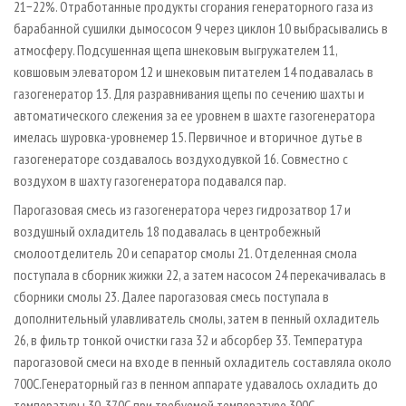
21−22%. Отработанные продукты сгорания генераторного газа из
барабанной сушилки дымососом 9 через циклон 10 выбрасывались в
атмосферу. Подсушенная щепа шнековым выгружателем 11,
ковшовым элеватором 12 и шнековым питателем 14 подавалась в
газогенератор 13. Для разравнивания щепы по сечению шахты и
автоматического слежения за ее уровнем в шахте газогенератора
имелась шуровка-уровнемер 15. Первичное и вторичное дутье в
газогенераторе создавалось воздуходувкой 16. Совместно с
воздухом в шахту газогенератора подавался пар.
Парогазовая смесь из газогенератора через гидрозатвор 17 и
воздушный охладитель 18 подавалась в центробежный
смолоотделитель 20 и сепаратор смолы 21. Отделенная смола
поступала в сборник жижки 22, а затем насосом 24 перекачивалась в
сборники смолы 23. Далее парогазовая смесь поступала в
дополнительный улавливатель смолы, затем в пенный охладитель
26, в фильтр тонкой очистки газа 32 и абсорбер 33. Температура
парогазовой смеси на входе в пенный охладитель составляла около
700С.Генераторный газ в пенном аппарате удавалось охладить до
температуры 30-370С при требуемой температуре 300С.