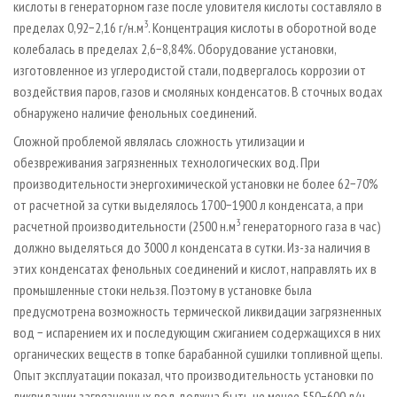
кислоты в генераторном газе после уловителя кислоты составляло в
3
пределах 0,92−2,16 г/н.м
. Концентрация кислоты в оборотной воде
колебалась в пределах 2,6−8,84%. Оборудование установки,
изготовленное из углеродистой стали, подвергалось коррозии от
воздействия паров, газов и смоляных конденсатов. В сточных водах
обнаружено наличие фенольных соединений.
Сложной проблемой являлась сложность утилизации и
обезвреживания загрязненных технологических вод. При
производительности энергохимической установки не более 62−70%
от расчетной за сутки выделялось 1700−1900 л конденсата, а при
3
расчетной производительности (2500 н.м
генераторного газа в час)
должно выделяться до 3000 л конденсата в сутки. Из-за наличия в
этих конденсатах фенольных соединений и кислот, направлять их в
промышленные стоки нельзя. Поэтому в установке была
предусмотрена возможность термической ликвидации загрязненных
вод − испарением их и последующим сжиганием содержащихся в них
органических веществ в топке барабанной сушилки топливной щепы.
Опыт эксплуатации показал, что производительность установки по
ликвидации загрязненных вод должна быть не менее 550−600 л/ч.