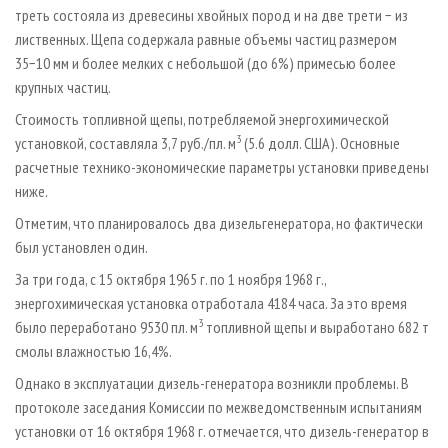
треть состояла из древесины хвойных пород и на две трети − из
лиственных. Щепа содержала равные объемы частиц размером
35−10 мм и более мелких с небольшой (до 6%) примесью более
крупных частиц.
Стоимость топливной щепы, потребляемой энергохимической
3
установкой, составляла 3,7 руб./пл. м
(5.6 долл. США). Основные
расчетные технико-экономические параметры установки приведены
ниже.
Отметим, что планировалось два дизельгенератора, но фактически
был установлен один.
За три года, с 15 октября 1965 г. по 1 ноября 1968 г.,
энергохимическая установка отработала 4184 часа. За это время
3
было переработано 9530 пл. м
топливной щепы и выработано 682 т
смолы влажностью 16,4%.
Однако в эксплуатации дизель-генератора возникли проблемы. В
протоколе заседания Комиссии по межведомственным испытаниям
установки от 16 октября 1968 г. отмечается, что дизель-генератор в