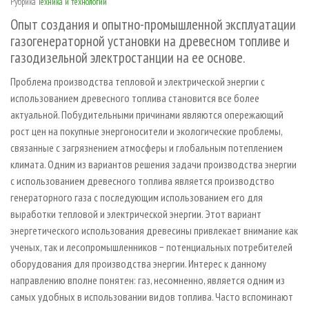
Рубрика
Техника и технологии
СУШКА ДРЕВЕСИНЫ
ПЕРСОНЫ
КОНТАКТЫ
РЕКЛАМА
Опыт создания и опытно-промышленной эксплуатации
ПРОИЗВОДСТВО ДРЕВЕСНЫХ ПЛИТ
МОБИЛЬНЫЕ ВЫСТАВКИ
РЕКЛАМА НА САЙТЕ
газогенераторной установки на древесном топливе и
ДЕРЕВЯННОЕ ДОМОСТРОЕНИЕ
ОФИЦИАЛЬНЫЕ ДЕЛЕГАЦИИ
газодизельной электростанции на ее основе.
ПРОИЗВОДСТВО МЕБЕЛИ
ПРИОРИТЕТНЫЕ ИНВЕСТПРОЕКТЫ
Проблема производства тепловой и электрической энергии с
использованием древесного топлива становится все более
БИОЭНЕРГЕТИКА
RUSSIAN FORESTRY REVIEW
актуальной. Побудительными причинами являются опережающий
ЦБП
ГАЗЕТА ЛЕСПРОМФОРУМ
рост цен на покупные энергоносители и экологические проблемы,
ИНСТРУМЕНТ И МАТЕРИАЛЫ
БИБЛИОТЕКА СПЕЦИАЛИСТА
связанные с загрязнением атмосферы и глобальным потеплением
климата. Одним из вариантов решения задачи производства энергии
с использованием древесного топлива является производство
генераторного газа с последующим использованием его для
выработки тепловой и электрической энергии. Этот вариант
энергетического использования древесины привлекает внимание как
ученых, так и лесопромышленников − потенциальных потребителей
оборудования для производства энергии. Интерес к данному
направлению вполне понятен: газ, несомненно, является одним из
самых удобных в использовании видов топлива. Часто вспоминают