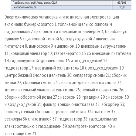
Энергохимическая установка и газодизельная электростанция
включали: бункер-дозатор 1 топливной щепы со скиповым
подъемником 2, циклоном 3 и шнековым конвейером 4; барабанную
сушилку 5 с циклонной топкой 6, воздуходувкой 7, шнековым
питателем 8, дымососом 9 и циклоном 10, шнековым выгружателем
11; ковшовый элеватор 12; газогенератор 13 со шнековым питателем
14, гидрошуровкой-уровнемером 15 и воздуходувкой 16;
гидрозатвор 17; воздушный охладитель 18 с воздуходувками 19;
центробежный смолоотделитель 20; сепаратор смолы 21; сборник
жижки 22; сборники смолы 23 с насосом для перекачки смолы 24;
дополнительный улавливатель смолы 25; пенный охладитель 26;
сборник оборотной воды 27 с насосом 28; градирня 29 с насосом 30
и воздуходувкой 31; фильтр тонкой очистки газа 32; абсорбер 33;
промежуточный сборник загрязненной воды 34 с насосом 35;
ресиверы 36 с газодувкой 37; гидрозатвор 38; газодизельную
электростанцию с газодизелем 39, электрогенератором 40 и
электрощитом 41.