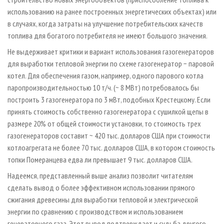
использованию на ранее построенных энергетических объектах) или
в случаях, когда затраты на улучшение потребительских качеств
топлива для богатого потребителя не имеют большого значения.
Не выдерживает критики и вариант использования газогенераторов
для выработки тепловой энергии по схеме газогенератор − паровой
котел. Для обеспечения газом, например, одного парового котла
паропроизводительностью 10 т/ч. (~ 8 МВт) потребовалось бы
построить 3 газогенератора по 3 мВт, подобных Крестецкому. Если
принять стоимость собственно газогенератора с сушилкой щепы в
размере 20% от общей стоимости установки, то стоимость трех
газогенераторов составит ~ 420 тыс. долларов США при стоимости
котлоагрегата не более 70 тыс. долларов США, в котором стоимость
топки Померанцева едва ли превышает 9 тыс. долларов США.
Надеемся, представленный выше анализ позволит читателям
сделать вывод о более эффективном использовании прямого
сжигания древесины для выработки тепловой и электрической
энергии по сравнению с производством и использованием
генераторного газа. Этот вывод подтверждает и судьба другого