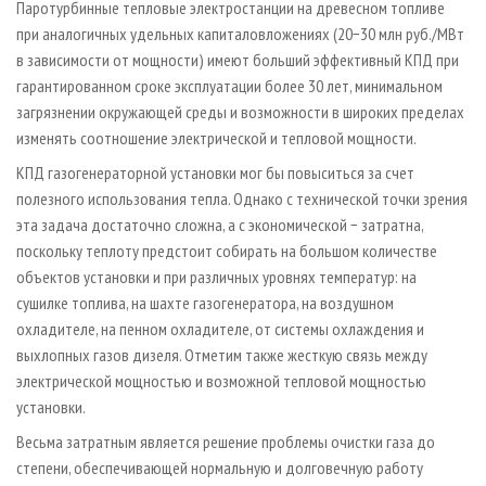
Паротурбинные тепловые электростанции на древесном топливе
при аналогичных удельных капиталовложениях (20−30 млн руб./МВт
в зависимости от мощности) имеют больший эффективный КПД при
гарантированном сроке эксплуатации более 30 лет, минимальном
загрязнении окружающей среды и возможности в широких пределах
изменять соотношение электрической и тепловой мощности.
КПД газогенераторной установки мог бы повыситься за счет
полезного использования тепла. Однако с технической точки зрения
эта задача достаточно сложна, а с экономической − затратна,
поскольку теплоту предстоит собирать на большом количестве
объектов установки и при различных уровнях температур: на
сушилке топлива, на шахте газогенератора, на воздушном
охладителе, на пенном охладителе, от системы охлаждения и
выхлопных газов дизеля. Отметим также жесткую связь между
электрической мощностью и возможной тепловой мощностью
установки.
Весьма затратным является решение проблемы очистки газа до
степени, обеспечивающей нормальную и долговечную работу