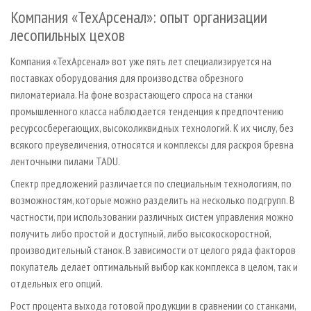
СУШКА ДРЕВЕСИНЫ
ПЕРСОНЫ
КОНТАКТЫ
РЕКЛАМА
Компания «ТехАрсенал»: опыт организации
ПРОИЗВОДСТВО ДРЕВЕСНЫХ ПЛИТ
лесопильных цехов
МОБИЛЬНЫЕ ВЫСТАВКИ
РЕКЛАМА НА САЙТЕ
ДЕРЕВЯННОЕ ДОМОСТРОЕНИЕ
ОФИЦИАЛЬНЫЕ ДЕЛЕГАЦИИ
Компания «ТехАрсенал» вот уже пять лет специализируется на
ПРОИЗВОДСТВО МЕБЕЛИ
поставках оборудования для производства обрезного
ПРИОРИТЕТНЫЕ ИНВЕСТПРОЕКТЫ
пиломатериала. На фоне возрастающего спроса на станки
БИОЭНЕРГЕТИКА
RUSSIAN FORESTRY REVIEW
промышленного класса наблюдается тенденция к предпочтению
ЦБП
ГАЗЕТА ЛЕСПРОМФОРУМ
ресурсосберегающих, высоколиквидных технологий. К их числу, без
всякого преувеличения, относятся и комплексы для раскроя бревна
ИНСТРУМЕНТ И МАТЕРИАЛЫ
БИБЛИОТЕКА СПЕЦИАЛИСТА
ленточными пилами TADU.
Спектр предложений различается по специальным технологиям, по
возможностям, которые можно разделить на несколько подгрупп. В
частности, при использовании различных систем управления можно
получить либо простой и доступный, либо высокоскоростной,
производительный станок. В зависимости от целого ряда факторов
покупатель делает оптимальный выбор как комплекса в целом, так и
отдельных его опций.
Рост процента выхода готовой продукции в сравнении со станками,