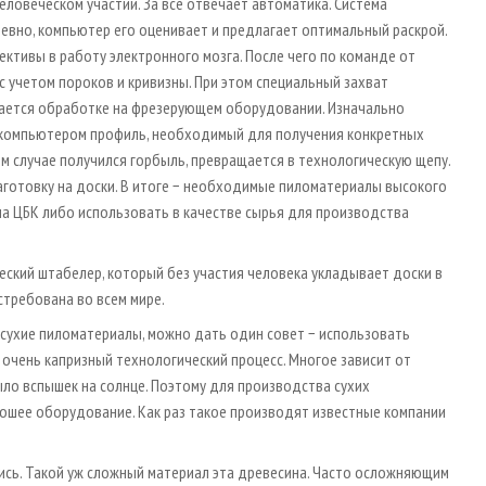
ловеческом участии. За все отвечает автоматика. Система
евно, компьютер его оценивает и предлагает оптимальный раскрой.
тивы в работу электронного мозга. После чего по команде от
с учетом пороков и кривизны. При этом специальный захват
гается обработке на фрезерующем оборудовании. Изначально
 компьютером профиль, необходимый для получения конкретных
ом случае получился горбыль, превращается в технологическую щепу.
аготовку на доски. В итоге − необходимые пиломатериалы высокого
на ЦБК либо использовать в качестве сырья для производства
ческий штабелер, который без участия человека укладывает доски в
стребована во всем мире.
сухие пиломатериалы, можно дать один совет − использовать
очень капризный технологический процесс. Многое зависит от
 было вспышек на солнце. Поэтому для производства сухих
ошее оборудование. Как раз такое производят известные компании
тись. Такой уж сложный материал эта древесина. Часто осложняющим