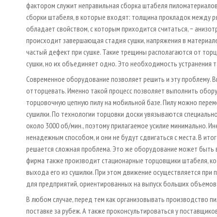
фактором служит неправильная сборка штабеля пиломатериало
сборки штабеля, в которые входят: толщина прокладок между ря
обладает свойством, с которым приходится считаться, − анизот
происходит завершающая стадия сушки, напряжения в материале
частый дефект при сушке. Такие трещины располагаются от торц
сушки, но их объединяет одно. Это необходимость устранения т
Современное оборудование позволяет решить и эту проблему. В
отторцевать. Именно такой процесс позволяет выполнить обору
торцовочную цепную пилу на мобильной базе. Пилу можно перем
сушилки. По технологии торцовки доски увязываются специальн
около 3000 об/мин., поэтому прилагаемое усилие минимально. Ин
ненадежным способом, и они не будут сдвигаться с места. В и
решается сложная проблема. Это же оборудование может быть 
фирма также производит стационарные торцовщики штабеля, к
выхода его из сушилки. При этом движение осуществляется при 
для предприятий, ориентированных на выпуск больших объемов
В любом случае, перед тем как организовывать производство п
поставке за рубеж. А также проконсультироваться у поставщик