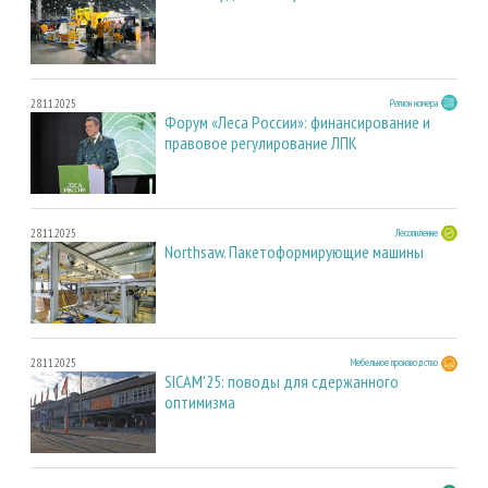
28.11.2025
Регион номера
Форум «Леса России»: финансирование и
правовое регулирование ЛПК
28.11.2025
Лесопиление
Northsaw. Пакетоформирующие машины
28.11.2025
Мебельное производство
SICAM'25: поводы для сдержанного
оптимизма