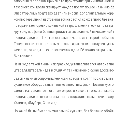
замеченных пороков. Причем это происходит при минимальном че
лазерного контроля сканирует каждое поступающее на линию бр
Оператор лишь подтверждает или вносит дополнительные коррек
компьютера линия настраивается на распил конкретного бревна 
поворачивает бревно кривизной вверх. Далее материал подвер
круглому профилю бревна придается специальный вычисленный
пиломатериалов. При этом остальная часть, из которой в обычн
Теперь остается настроить многопил и распустить полученную з
качества, отходы − технологическая щепа. Её можно отправить 
биотоплива.
На выходе такой линии, как правило, устанавливается автомати
штабеля. Штабель идет в сушилку, так как именно сухая доска во
Здесь нашим лесопромышленникам, которые хотят производить 
сушильное оборудование только известных фирм. Поскольку это 
самого материала, от того, где он рос, и даже от того, сколько
пиломатериалов высокого качества подходит только очень хор
«Хамич», «Лаубер», Gann и др.
Но какой бы ни была замечательной сушилка, без брака не обой