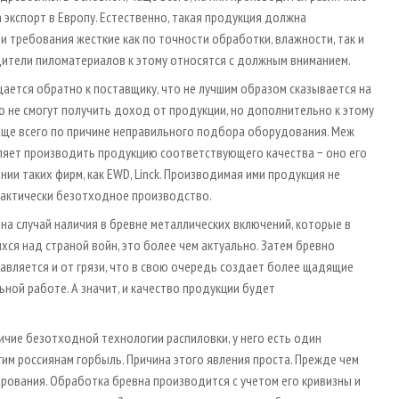
 экспорт в Европу. Естественно, такая продукция должна
 требования жесткие как по точности обработки, влажности, так и
дители пиломатериалов к этому относятся с должным вниманием.
ется обратно к поставщику, что не лучшим образом сказывается на
 не смогут получить доход от продукции, но дополнительно к этому
аще всего по причине неправильного подбора оборудования. Меж
яет производить продукцию соответствующего качества − оно его
ии таких фирм, как EWD, Linck. Производимая ими продукция не
рактически безотходное производство.
на случай наличия в бревне металлических включений, которые в
хся над страной войн, это более чем актуально. Затем бревно
бавляется и от грязи, что в свою очередь создает более щадящие
ной работе. А значит, и качество продукции будет
чие безотходной технологии распиловки, у него есть один
им россиянам горбыль. Причина этого явления проста. Прежде чем
рования. Обработка бревна производится с учетом его кривизны и