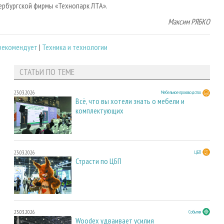
ербургской фирмы «Технопарк ЛТА».
Максим РЯБКО
 рекомендует
|
Техника и технологии
СТАТЬИ ПО ТЕМЕ
23.03.2026
Мебельное производство
Всё, что вы хотели знать о мебели и
комплектующих
23.03.2026
ЦБП
Страсти по ЦБП
23.03.2026
События
Woodex удваивает усилия