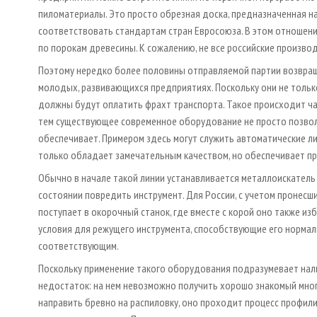
пиломатериалы. Это просто обрезная доска, предназначенная на
соответствовать стандартам стран Евросоюза. В этом отношении
по порокам древесины. К сожалению, не все российские произво
Поэтому нередко более половины отправляемой партии возвраща
молодых, развивающихся предприятиях. Поскольку они не только
должны будут оплатить фрахт транспорта. Такое происходит ч
тем существующее современное оборудование не просто позвол
обеспечивает. Примером здесь могут служить автоматические лин
только обладает замечательным качеством, но обеспечивает п
Обычно в начале такой линии устанавливается металлоискатель 
состоянии повредить инструмент. Для России, с учетом пронесши
поступает в окорочный станок, где вместе с корой оно также из
условия для режущего инструмента, способствующие его нормаль
соответствующим.
Поскольку применение такого оборудования подразумевает нали
недостаток: на нем невозможно получить хорошо знакомый мног
направить бревно на распиловку, оно проходит процесс профили