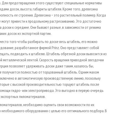
в. Для предотвращения этого существуют специальные нормативы
дами досок, высота, габариты штабеля. Кроме того, древесина
ропность ее строения. Древесина − это растительный полимер. Когда
 могут привести к продольному растрескиванию. Это достаточно
а доски к середине. Они бывают разные, в зависимости от режима
аких досок из экспортной партии.
место того чтобы разбирать по доске весь штабель, его можно
дование, разработанное фирмой Prinz. Оно представляет собой
ещать, подводить к штабелю. Штабель обрезной доски вывозится из
ой металлической лентой. Скорость вращения приводной звездочки
ерция позволяет удерживать доски даже таким, казалось бы,
тоге получается полностью отторцованный штабель. Одним махом
включено в автоматическую производственную линию, поскольку
оторые с высокой производительностью торцуют штабель после
помощи гидро- или электропривода. Это выгодно в первую очередь
 экспортных пиломатериалов.
иломатериалов, необходимо оценить свои возможности по их
ов необходимого оборудования с целью его оптимального подбора. В