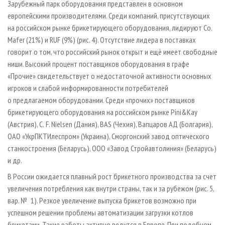
Зарубежный парк оборудования представлен в основном
европейскими производителями. Среди компаний, присутствующих
на российском рынке брикетирующего оборудования, лидируют Co.
Mafer (21%) и RUF (9%) (рис. 4). Отсутствие лидера в поставках
говорит о том, что российский рынок открыт и ещё имеет свободные
ниши. Высокий процент поставщиков оборудования в графе
«Прочие» свидетельствует о недостаточной активности основных
игроков и слабой информированности потребителей
о предлагаемом оборудовании. Среди «прочих» поставщиков
брикетирующего оборудования на российском рынке Pini&Kay
(Австрия), C. F. Nielsen (Дания), BAS (Чехия), Вапцаров АД (Болгария),
ОАО «УкрПКТИлеспром» (Украина), Сморгонский завод оптического
станкостроения (Беларусь), ООО «Завод Стройавтолиния» (Беларусь)
и др.
В России ожидается плавный рост брикетного производства за счет
увеличения потребления как внутри страны, так и за рубежом (рис. 5,
вар. № 1). Резкое увеличение выпуска брикетов возможно при
успешном решении проблемы автоматизации загрузки котлов
брикетами. Такие работы активно ведутся в Европе. При подобном