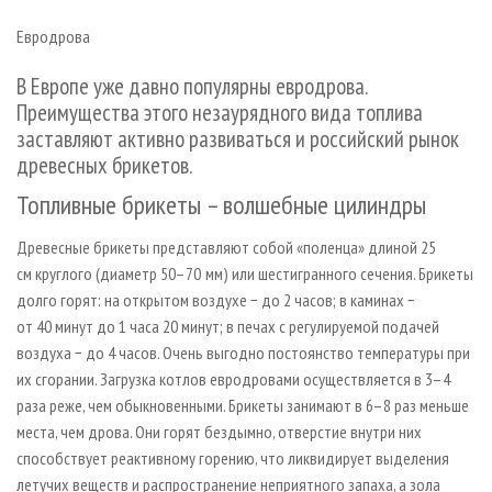
СУШКА ДРЕВЕСИНЫ
ПЕРСОНЫ
КОНТАКТЫ
РЕКЛАМА
Евродрова
ПРОИЗВОДСТВО ДРЕВЕСНЫХ ПЛИТ
МОБИЛЬНЫЕ ВЫСТАВКИ
РЕКЛАМА НА САЙТЕ
В Европе уже давно популярны евродрова.
ДЕРЕВЯННОЕ ДОМОСТРОЕНИЕ
ОФИЦИАЛЬНЫЕ ДЕЛЕГАЦИИ
Преимущества этого незаурядного вида топлива
ПРОИЗВОДСТВО МЕБЕЛИ
ПРИОРИТЕТНЫЕ ИНВЕСТПРОЕКТЫ
заставляют активно развиваться и российский рынок
БИОЭНЕРГЕТИКА
RUSSIAN FORESTRY REVIEW
древесных брикетов.
ЦБП
ГАЗЕТА ЛЕСПРОМФОРУМ
Топливные брикеты – волшебные цилиндры
ИНСТРУМЕНТ И МАТЕРИАЛЫ
БИБЛИОТЕКА СПЕЦИАЛИСТА
Древесные брикеты представляют собой «поленца» длиной 25
см круглого (диаметр 50–70 мм) или шестигранного сечения. Брикеты
долго горят: на открытом воздухе − до 2 часов; в каминах −
от 40 минут до 1 часа 20 минут; в печах с регулируемой подачей
воздуха − до 4 часов. Очень выгодно постоянство температуры при
их сгорании. Загрузка котлов евродровами осуществляется в 3–4
раза реже, чем обыкновенными. Брикеты занимают в 6–8 раз меньше
места, чем дрова. Они горят бездымно, отверстие внутри них
способствует реактивному горению, что ликвидирует выделения
летучих веществ и распространение неприятного запаха, а зола