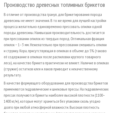
Производство древесных топливных брикетов
В отличие от производства гранул, для брикетирования порода
древесины не имеет значения. В то же время для лучшей настройки
процесса желательно единовременно прессовать опилки одной
породы древесины. Наивысшая производительность достигается
при прессовании опилок из твердых пород. Оптимальная фракция
опилок − 1–3 мм. Нежелательно при прессовании смешивать опилки
и стружку. Кора, присутствующая в опилках в объеме до 5% (таково
её содержание в опилках после распиловки круглого товарного
леса), на качество брикета практически не влияет. Наличие в опилках
(стружке) остатков клея и лаков приводит к некачественному
результату.
В качестве формующего оборудования для производства брикетов
применяются гидравлические и шнековые прессы. На гидравлических
прессах получаются брикеты наиболее высокой плотности (1100–
1400 кг/м), которые могут храниться без упаковки сколь угодно
долго при любой атмосферной влажности. Высокая плотность