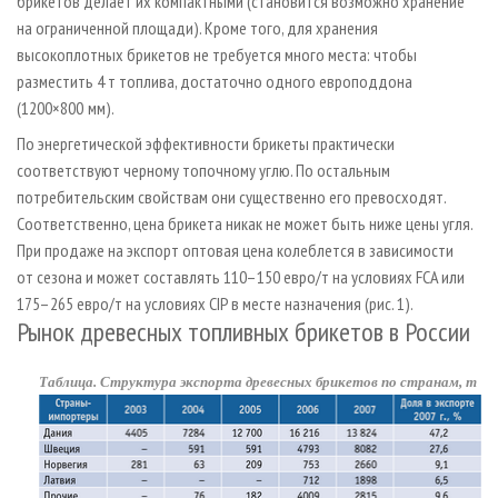
брикетов делает их компактными (становится возможно хранение
на ограниченной площади). Кроме того, для хранения
высокоплотных брикетов не требуется много места: чтобы
разместить 4 т топлива, достаточно одного европоддона
(1200×800 мм).
По энергетической эффективности брикеты практически
соответствуют черному топочному углю. По остальным
потребительским свойствам они существенно его превосходят.
Соответственно, цена брикета никак не может быть ниже цены угля.
При продаже на экспорт оптовая цена колеблется в зависимости
от сезона и может составлять 110–150 евро/т на условиях FCA или
175–265 евро/т на условиях CIP в месте назначения (рис. 1).
Рынок древесных топливных брикетов в России
Таблица. Структура экспорта древесных брикетов по странам, т