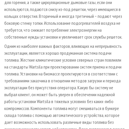
для горения, а также циркуляционные дымовые газы, если они
используются, подаются снизу из-под решетки, через имеющиеся в
кольцах отверстия. Вторичный и иногда третичный − подают через
боковую стенку топки. Использование подогревателей воздуха не
требуется, что снижает потребление электроэнергии на
собственные нужды установки и увеличивает срок службы решеток.
Одним из наиболее важных факторов, влияющих на непрерывность
эксплуатации, является хорошо продуманная система подачи
топлива. Жесткие климатические условия северных стран повлияли
на стандарты Wartsila при проектировании систем приема и подачи
топлива. Установки на биомассе проектируются в соответствии с
требованиями заказчика в отношении методов загрузки и периода
эксплуатации без присутствия оператора. Какую бы систему не
выбрал клиент, он может быть уверен в обеспечении надежной
работы установки Wartsila в тяжелых условиях без каких-либо
компромиссов. Компоненты топлива могут смешиваться в бункере
склада топлива с помощью автоматического устройства, которое
дает возможность использовать различные виды топлива без
снижения мощности котельной установки. Даже смерзшееся в зимнее