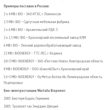
Примеры поставок в Россию:
2 х 4 МВт BIO − ЗАО ИТХС, г. Ломоносов
2,3 МВт BIO − Сургутская мебельная фабрика
2 х 6 МВт BIO − Архангельский ЛДК-3
2 х 2,5 МВт BIO − Красноярский лесопильный завод КЛМ
6 МВт BIO − Ленский деревообрабатывающий завод
22 МBт BIOENERGY − ТТС-ЛЕС, г. Кодинск
10+3 МВт BIOENERGY − ЗАО «Пестово Ново», Новгородская область
8 МВт BIOENERGY − ООО «ЕнисейСбыт», Красноярский край
12+3 МВт BIOENERGY − Oy Metsa-Botnia Ab, Ленинградская область,
Подпорожье
Био-электростанции Wartsila Biopower:
2005: Биотерм Баден, Германия
2005: Троллхяттан Энерджи, Швеция