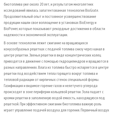
биотоплива уже около 20 лет, и результатом многолетних
исследований явилась запатентованная технология BioGrate.
Продолжительный опыт и постоянное усовершенствование
продукции нашли свое воплощение в установках BioEnergy и
BioPower, которые показывают рекордные достижения в области
надежности и экономичной эксплуатации.
В основе технологии лежит сжигание на вращающихся
конусообразных решетках с подачей топлива снизу через канал в
центре решетки. Звенья решетки в виде концентрических колец
приводятся в движение с помощью гидроцилиндров и вращаются в
разных направлениях. Влага из топлива быстро испаряется в центре
решетки под воздействием тепла горящего вокруг топлива и
тепловой радиации от кирпичных стенок специальной формы.
Газификация и видимое горение газов и нелетучего углерода
происходят в зоне периферии кольцевой решетки. Зола падает с
кромки решетки в заполненную водой емкость, находящуюся под
решеткой. При эффективном сжигании биотоплива важную роль
играет управление подачей воздуха для горения. Первичный воздух