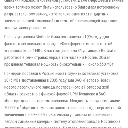
время топливо может быть использовано благодаря встроенному
разрывательному валику, и это только один из стандартных
элементов нашей топливной системы, обеспечивающей надежную
эксплуатацию установки.
Первая установка BioGrate была поставлена в 1994 году для
финского лесопильного завода «Финнфорест», мощность этой
установки была 4 МВт. В настоящее время 85 установок BioGrate
работают в семи странах мира, в том числе и в России. Общая
проданная тепловая мощность биокотельных − около 550 МВт.
Примером поставки в Россию может служить котельная установка
10+3 МВт, поставленная в 2003 году для ЗАО «Пестово Ново» −
нового лесопильного завода, построенного в Новгородской
области совместно с финской фирмой UPM-Kymmene и ЗАО
«Новгородские лесопромышленники». Мощность завода составляет
3
200000 м
обрезных сушеных пиломатериалов в год с перспективой
увеличения к 2007−2008 гг. Котельная установка обеспечивает
теплом сушильные камеры и систему отопления завода. Российские
специалисты, посещавшие завод «Пестово Ново», отмечали высокий