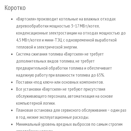
СУШКА ДРЕВЕСИНЫ
ПЕРСОНЫ
КОНТАКТЫ
РЕКЛАМА
Коротко
ПРОИЗВОДСТВО ДРЕВЕСНЫХ ПЛИТ
МОБИЛЬНЫЕ ВЫСТАВКИ
РЕКЛАМА НА САЙТЕ
«Вяртсиля» производит котельные на влажных отходах
ДЕРЕВЯННОЕ ДОМОСТРОЕНИЕ
ОФИЦИАЛЬНЫЕ ДЕЛЕГАЦИИ
деревообработки мощностью 3−17 МВт/котел,
ПРОИЗВОДСТВО МЕБЕЛИ
конденсационные электростанции на отходах мощностью до
ПРИОРИТЕТНЫЕ ИНВЕСТПРОЕКТЫ
4,5 МВт/котел и мини-ТЭЦ с одновременной выработкой
БИОЭНЕРГЕТИКА
RUSSIAN FORESTRY REVIEW
тепловой и электрической энергии.
ЦБП
ГАЗЕТА ЛЕСПРОМФОРУМ
Система сжигания топлива «Вяртсиля» не требует
дополнительных видов топлива, не требует
ИНСТРУМЕНТ И МАТЕРИАЛЫ
БИБЛИОТЕКА СПЕЦИАЛИСТА
предварительной обработки топлива и обеспечивает
надежную работу при влажности топлива до 65%.
Поставки «под ключ» или основных компонентов.
Все установки «Вяртсиля» не требуют присутствия
обслуживающего персонала, автоматизация на основе
компьютерной логики.
Плановая остановка для сервисного обслуживания − один раз
в год, низкие эксплуатационные расходы.
Минимальный уровень вредных выбросов по самым строгим
европейским нормам.