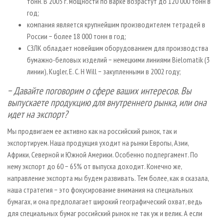
тонн. В 2005 г. мощности по варке возрастут до 120 000 тонн в
год;
компания является крупнейшим производителем тетрадей в
России − более 18 000 тонн в год;
СЗЛК обладает новейшим оборудованием для производства
бумажно-беловых изделий − немецкими линиями Bielomatik (3
линии), Kugler, E. C. H Will − закупленными в 2002 году;
− Давайте поговорим о сфере ваших интересов. Вы
выпускаете продукцию для внутреннего рынка, или она
идет на экспорт?
Мы продвигаем ее активно как на российский рынок, так и
экспортируем. Наша продукция уходит на рынки Европы, Азии,
Африки, Северной и Южной Америки. Особенно подпергамент. По
нему экспорт до 60 − 65% от выпуска доходит. Конечно же,
направление экспорта мы будем развивать. Тем более, как я сказала,
наша стратегия − это фокусирование внимания на специальных
бумагах, и она предполагает широкий географический охват, ведь
для специальных бумаг российский рынок не так уж и велик. А если