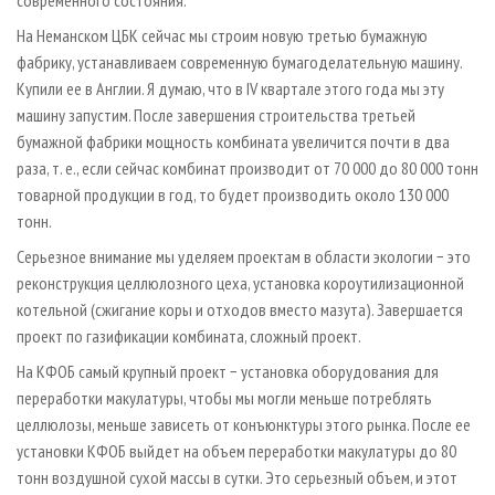
На Неманском ЦБК сейчас мы строим новую третью бумажную
фабрику, устанавливаем современную бумагоделательную машину.
Купили ее в Англии. Я думаю, что в IV квартале этого года мы эту
машину запустим. После завершения строительства третьей
бумажной фабрики мощность комбината увеличится почти в два
раза, т. е., если сейчас комбинат производит от 70 000 до 80 000 тонн
товарной продукции в год, то будет производить около 130 000
тонн.
Серьезное внимание мы уделяем проектам в области экологии − это
реконструкция целлюлозного цеха, установка короутилизационной
котельной (сжигание коры и отходов вместо мазута). Завершается
проект по газификации комбината, сложный проект.
На КФОБ самый крупный проект − установка оборудования для
переработки макулатуры, чтобы мы могли меньше потреблять
целлюлозы, меньше зависеть от конъюнктуры этого рынка. После ее
установки КФОБ выйдет на объем переработки макулатуры до 80
тонн воздушной сухой массы в сутки. Это серьезный объем, и этот