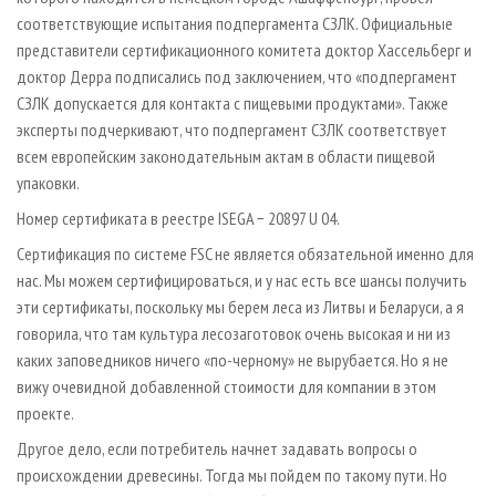
соответствующие испытания подпергамента СЗЛК. Официальные
представители сертификационного комитета доктор Хассельберг и
доктор Дерра подписались под заключением, что «подпергамент
СЗЛК допускается для контакта с пищевыми продуктами». Также
эксперты подчеркивают, что подпергамент СЗЛК соответствует
всем европейским законодательным актам в области пищевой
упаковки.
Номер сертификата в реестре ISEGA − 20897 U 04.
Сертификация по системе FSC не является обязательной именно для
нас. Мы можем сертифицироваться, и у нас есть все шансы получить
эти сертификаты, поскольку мы берем леса из Литвы и Беларуси, а я
говорила, что там культура лесозаготовок очень высокая и ни из
каких заповедников ничего «по-черному» не вырубается. Но я не
вижу очевидной добавленной стоимости для компании в этом
проекте.
Другое дело, если потребитель начнет задавать вопросы о
происхождении древесины. Тогда мы пойдем по такому пути. Но