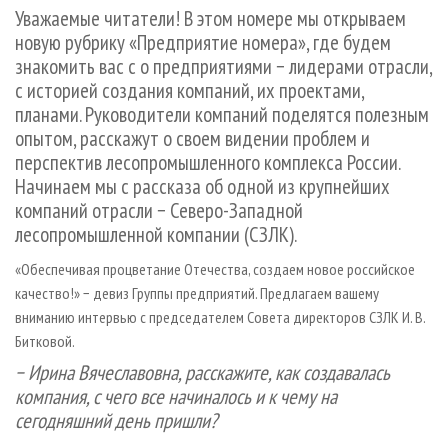
СУШКА ДРЕВЕСИНЫ
ПЕРСОНЫ
Уважаемые читатели! В этом номере мы открываем
КОНТАКТЫ
РЕКЛАМА
новую рубрику «Предприятие номера», где будем
ПРОИЗВОДСТВО ДРЕВЕСНЫХ ПЛИТ
МОБИЛЬНЫЕ ВЫСТАВКИ
РЕКЛАМА НА САЙТЕ
знакомить вас с о предприятиями − лидерами отрасли,
ДЕРЕВЯННОЕ ДОМОСТРОЕНИЕ
ОФИЦИАЛЬНЫЕ ДЕЛЕГАЦИИ
с историей создания компаний, их проектами,
планами. Руководители компаний поделятся полезным
ПРОИЗВОДСТВО МЕБЕЛИ
ПРИОРИТЕТНЫЕ ИНВЕСТПРОЕКТЫ
опытом, расскажут о своем видении проблем и
БИОЭНЕРГЕТИКА
RUSSIAN FORESTRY REVIEW
перспектив лесопромышленного комплекса России.
ЦБП
ГАЗЕТА ЛЕСПРОМФОРУМ
Начинаем мы с рассказа об одной из крупнейших
компаний отрасли − Северо-Западной
ИНСТРУМЕНТ И МАТЕРИАЛЫ
БИБЛИОТЕКА СПЕЦИАЛИСТА
лесопромышленной компании (СЗЛК).
«Обеспечивая процветание Отечества, создаем новое российское
качество!» − девиз Группы предприятий. Предлагаем вашему
вниманию интервью с председателем Совета директоров СЗЛК И. В.
Битковой.
− Ирина Вячеславовна, расскажите, как создавалась
компания, с чего все начиналось и к чему на
сегодняшний день пришли?