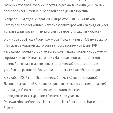
Офисных товаров России «Золотая скрепка» в номинации «Лучший
производитель бумажно-беловой продукции в России».
В апреле 2004 года Генеральный директор СЗЛК И. В. Битков
награжден призом «Лидер-клуба» с формулировкой «За выдающиеся
успехи в деле развития индустрии товаров для школы и офиса».
В октябре 2004 года Жюри конкурса Фонда имени В. И. Вернадского
и Высшего экологического совета Государственной Думы РФ
наградило проект «Строительство комплекса очистных сооружений
города Неман и Неманского ЦБК» Национальной экологической
премией за вклад в укрепление экологической безопасности и
устойчивое развитие России, вклад в защиту Балтийского моря.
В декабре 2004 года Экологический отчет «Северо-Западной
Лесопромышленной Компании» признан лучшим в соответствующей
номинации VI ежегодного конкурса годовых отчетов,
проводившегося журналом «Эксперт» при участии
PricewaterhouseCoopers и Московской Межбанковской Валютной
Биржи.