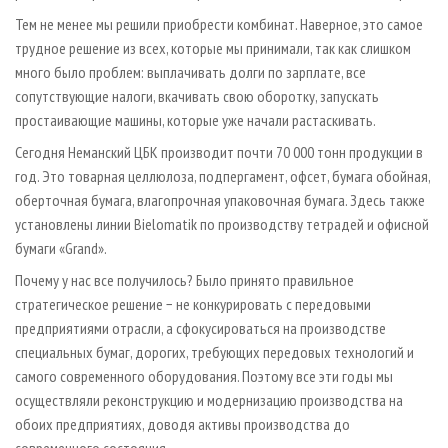
Тем не менее мы решили приобрести комбинат. Наверное, это самое
трудное решение из всех, которые мы принимали, так как слишком
много было проблем: выплачивать долги по зарплате, все
сопутствующие налоги, вкачивать свою оборотку, запускать
простаивающие машины, которые уже начали растаскивать.
Сегодня Неманский ЦБК производит почти 70 000 тонн продукции в
год. Это товарная целлюлоза, подпергамент, офсет, бумага обойная,
оберточная бумага, влагопрочная упаковочная бумага. Здесь также
установлены линии Bielomatik по производству тетрадей и офисной
бумаги «Grand».
Почему у нас все получилось? Было принято правильное
стратегическое решение − не конкурировать с передовыми
предприятиями отрасли, а сфокусироваться на производстве
специальных бумаг, дорогих, требующих передовых технологий и
самого современного оборудования. Поэтому все эти годы мы
осуществляли реконструкцию и модернизацию производства на
обоих предприятиях, доводя активы производства до
современного состояния.