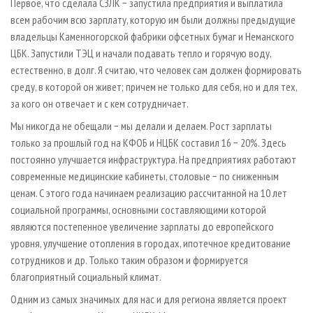
Первое, что сделала СЗЛК − запустила предприятия и выплатила
всем рабочим всю зарплату, которую им были должны предыдущие
владельцы Каменногорской фабрики офсетных бумаг и Неманского
ЦБК. Запустили ТЭЦ и начали подавать тепло и горячую воду,
естественно, в долг. Я считаю, что человек сам должен формировать
среду, в которой он живет; причем не только для себя, но и для тех,
за кого он отвечает и с кем сотрудничает.
Мы никогда не обещали − мы делали и делаем. Рост зарплаты
только за прошлый год на КФОБ и НЦБК составил 16 − 20%. Здесь
постоянно улучшается инфраструктура. На предприятиях работают
современные медицинские кабинеты, столовые − по сниженным
ценам. С этого года начинаем реализацию рассчитанной на 10 лет
социальной программы, основными составляющими которой
являются постепенное увеличение зарплаты до европейского
уровня, улучшение отопления в городах, ипотечное кредитование
сотрудников и др. Только таким образом и формируется
благоприятный социальный климат.
Одним из самых значимых для нас и для региона является проект