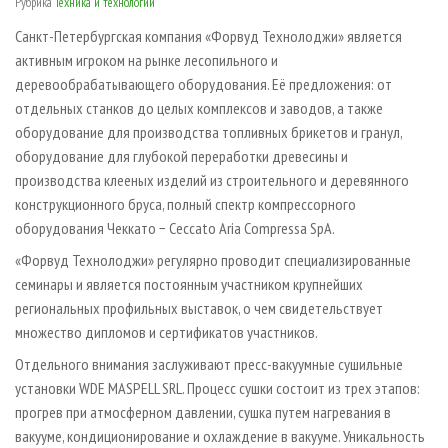
Рубрика
Техника и технологии
СУШКА ДРЕВЕСИНЫ
ПЕРСОНЫ
КОНТАКТЫ
РЕКЛАМА
Санкт-Петербургская компания «Форвуд Технолоджи» является
ПРОИЗВОДСТВО ДРЕВЕСНЫХ ПЛИТ
МОБИЛЬНЫЕ ВЫСТАВКИ
РЕКЛАМА НА САЙТЕ
активным игроком на рынке лесопильного и
ДЕРЕВЯННОЕ ДОМОСТРОЕНИЕ
ОФИЦИАЛЬНЫЕ ДЕЛЕГАЦИИ
деревообрабатывающего оборудования. Её предложения: от
отдельных станков до целых комплексов и заводов, а также
ПРОИЗВОДСТВО МЕБЕЛИ
ПРИОРИТЕТНЫЕ ИНВЕСТПРОЕКТЫ
оборудование для производства топливных брикетов и гранул,
БИОЭНЕРГЕТИКА
RUSSIAN FORESTRY REVIEW
оборудование для глубокой переработки древесины и
ЦБП
ГАЗЕТА ЛЕСПРОМФОРУМ
производства клееных изделий из строительного и деревянного
конструкционного бруса, полный спектр компрессорного
ИНСТРУМЕНТ И МАТЕРИАЛЫ
БИБЛИОТЕКА СПЕЦИАЛИСТА
оборудования Чеккато − Ceccato Aria Compressa SpA.
«Форвуд Технолоджи» регулярно проводит специализированные
семинары и является постоянным участником крупнейших
региональных профильных выставок, о чем свидетельствует
множество дипломов и сертификатов участников.
Отдельного внимания заслуживают пресс-вакуумные сушильные
установки WDE MASPELL SRL. Процесс сушки состоит из трех этапов:
прогрев при атмосферном давлении, сушка путем нагревания в
вакууме, кондиционирование и охлаждение в вакууме. Уникальность