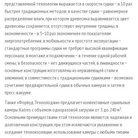
представленной технологии выражается в скорости сушки − в 10 раз
быстрее традиционных методов; в качестве сушки − равномерное
распределение влаги, при котором древесина выравнивается, цвет
древесины сохраняется, отсутствуют внутренние трещины; в
экономичности − в 5−10 раз экономичнее по показателям
энергопотребления; в мобильности и простоте эксплуатации −
стандартные программы сушки не требуют высокой квалификации
персонала; в монтаже и подключении − в течение одной рабочей
смены; в безопасности − нет движущихся частей; в ликвидности −
основные конструкции изготовлены из нержавеющей стали и
алюминия; в совместимости с традиционными сушилками − возможно
сочетание предварительной сушки в обычных камерах и затем в
пресс-вакууме.
Также «Форвуд Технолоджи» предлагает конвективные сушильные
3
камеры Katres с объемом одноразовой загрузки от 3 до 240 м
.
Основными преимуществами этой технологии являются: надежная и
долговечная конструкция, при этом исключаются увлажнение и
оседание теплоизоляции; использование камеры с любыми типами